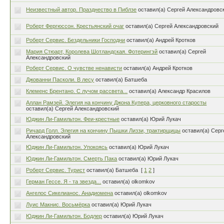
Неизвестный автор. Празднество в Пиблзе
оставил(а) Сергей Александровс
Роберт Фергюссон. Крестьянский очаг
оставил(а) Сергей Александровский
Роберт Сервис. Бездельники Господни
оставил(а) Андрей Кротков
Мария Стюарт, Королева Шотландская. Фотерингэй
оставил(а) Сергей
Александровский
Роберт Сервис. О чувстве ненависти
оставил(а) Андрей Кротков
Джованни Пасколи. В лесу
оставил(а) Батшеба
Клеменс Брентано. С лучом рассвета...
оставил(а) Александр Красилов
Аллан Рамзей. Элегия на кончину Джона Купера, церковного старосты
оставил(а) Сергей Александровский
Юджин Ли-Гамильтон. Феи-крестные
оставил(а) Юрий Лукач
Ричард Голл. Элегия на кончину Пышки Лиззи, трактирщицы
оставил(а) Серг
Александровский
Юджин Ли-Гамильтон. Упокоясь
оставил(а) Юрий Лукач
Юджин Ли-Гамильтон. Смерть Пака
оставил(а) Юрий Лукач
Роберт Сервис. Турист
оставил(а) Батшеба
[
1
2
]
Герман Гессе. Я - та звезда...
оставил(а) olkomkov
Ангелос Сикелианос. Анадиомена
оставил(а) olkomkov
Луис Макнис. Восьмёрка
оставил(а) Юрий Лукач
Юджин Ли-Гамильтон. Бодлер
оставил(а) Юрий Лукач