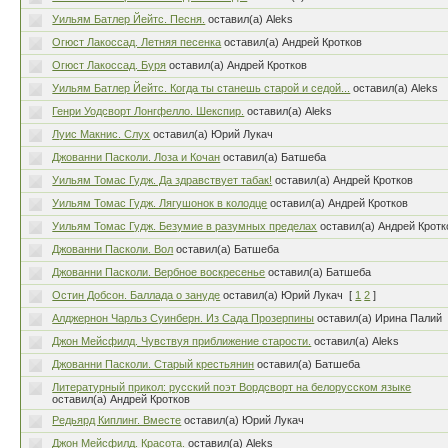
Уильям Батлер Йейтс. Песня.
оставил(а) Aleks
Огюст Лакоссад. Летняя песенка
оставил(а) Андрей Кротков
Огюст Лакоссад. Буря
оставил(а) Андрей Кротков
Уильям Батлер Йейтс. Когда ты станешь старой и седой...
оставил(а) Aleks
Генри Уодсворт Лонгфелло. Шекспир.
оставил(а) Aleks
Луис Макнис. Слух
оставил(а) Юрий Лукач
Джованни Пасколи. Лоза и Кочан
оставил(а) Батшеба
Уильям Томас Гудж. Да здравствует табак!
оставил(а) Андрей Кротков
Уильям Томас Гудж. Лягушонок в колодце
оставил(а) Андрей Кротков
Уильям Томас Гудж. Безумие в разумных пределах
оставил(а) Андрей Кротк
Джованни Пасколи. Вол
оставил(а) Батшеба
Джованни Пасколи. Вербное воскресенье
оставил(а) Батшеба
Остин Добсон. Баллада о зануде
оставил(а) Юрий Лукач
[
1
2
]
Алджернон Чарльз Суинберн. Из Сада Прозерпины
оставил(а) Ирина Палий
Джон Мейсфилд. Чувствуя приближение старости.
оставил(а) Aleks
Джованни Пасколи. Старый крестьянин
оставил(а) Батшеба
Литературный прикол: русский поэт Вордсворт на белорусском языке
оставил(а) Андрей Кротков
Редьярд Киплинг. Вместе
оставил(а) Юрий Лукач
Джон Мейсфилд. Красота.
оставил(а) Aleks