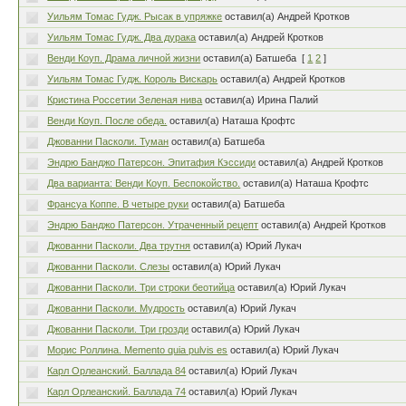
Уильям Томас Гудж. Рысак в упряжке
оставил(а) Андрей Кротков
Уильям Томас Гудж. Два дурака
оставил(а) Андрей Кротков
Венди Коуп. Драма личной жизни
оставил(а) Батшеба
[
1
2
]
Уильям Томас Гудж. Король Вискарь
оставил(а) Андрей Кротков
Кристина Россетии Зеленая нива
оставил(а) Ирина Палий
Венди Коуп. После обеда.
оставил(а) Наташа Крофтс
Джованни Пасколи. Туман
оставил(а) Батшеба
Эндрю Банджо Патерсон. Эпитафия Кэссиди
оставил(а) Андрей Кротков
Два варианта: Венди Коуп. Беспокойство.
оставил(а) Наташа Крофтс
Франсуа Коппе. В четыре руки
оставил(а) Батшеба
Эндрю Банджо Патерсон. Утраченный рецепт
оставил(а) Андрей Кротков
Джованни Пасколи. Два трутня
оставил(а) Юрий Лукач
Джованни Пасколи. Слезы
оставил(а) Юрий Лукач
Джованни Пасколи. Три строки беотийца
оставил(а) Юрий Лукач
Джованни Пасколи. Мудрость
оставил(а) Юрий Лукач
Джованни Пасколи. Три грозди
оставил(а) Юрий Лукач
Морис Роллина. Memento quia pulvis es
оставил(а) Юрий Лукач
Карл Орлеанский. Баллада 84
оставил(а) Юрий Лукач
Карл Орлеанский. Баллада 74
оставил(а) Юрий Лукач