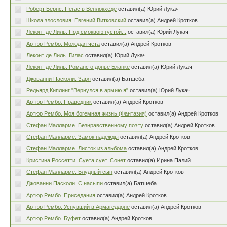
Роберт Бернс. Пегас в Венлокхеде
оставил(а) Юрий Лукач
Школа злословия: Евгений Витковский
оставил(а) Андрей Кротков
Леконт де Лиль. Под смоквою густой...
оставил(а) Юрий Лукач
Артюр Рембо. Молодая чета
оставил(а) Андрей Кротков
Леконт де Лиль. Гилас
оставил(а) Юрий Лукач
Леконт де Лиль. Романс о донье Бланке
оставил(а) Юрий Лукач
Джованни Пасколи. Заря
оставил(а) Батшеба
Редьярд Киплинг "Вернулся в армию я"
оставил(а) Юрий Лукач
Артюр Рембо. Праведник
оставил(а) Андрей Кротков
Артюр Рембо. Моя богемная жизнь (Фантазия)
оставил(а) Андрей Кротков
Стефан Малларме. Безнравственному поэту
оставил(а) Андрей Кротков
Стефан Малларме. Замок надежды
оставил(а) Андрей Кротков
Стефан Малларме. Листок из альбома
оставил(а) Андрей Кротков
Кристина Россетти. Суета сует. Сонет
оставил(а) Ирина Палий
Стефан Малларме. Блудный сын
оставил(а) Андрей Кротков
Джованни Пасколи. С насыпи
оставил(а) Батшеба
Артюр Рембо. Приседания
оставил(а) Андрей Кротков
Артюр Рембо. Уснувший в Армагеддоне
оставил(а) Андрей Кротков
Артюр Рембо. Буфет
оставил(а) Андрей Кротков