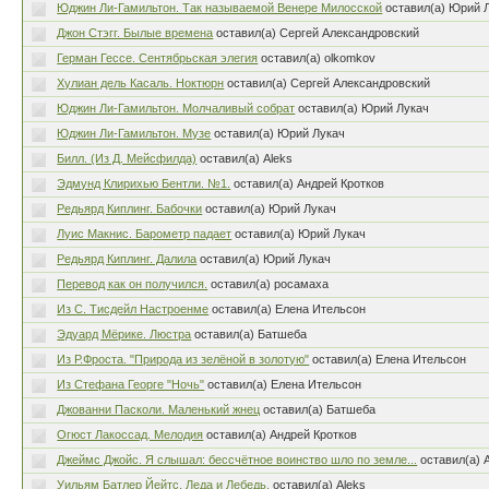
Юджин Ли-Гамильтон. Так называемой Венере Милосской
оставил(а) Юрий 
Джон Стэгг. Былые времена
оставил(а) Сергей Александровский
Герман Гессе. Сентябрьская элегия
оставил(а) olkomkov
Хулиан дель Касаль. Ноктюрн
оставил(а) Сергей Александровский
Юджин Ли-Гамильтон. Молчаливый собрат
оставил(а) Юрий Лукач
Юджин Ли-Гамильтон. Музе
оставил(а) Юрий Лукач
Билл. (Из Д. Мейсфилда)
оставил(а) Aleks
Эдмунд Клирихью Бентли. №1.
оставил(а) Андрей Кротков
Редьярд Киплинг. Бабочки
оставил(а) Юрий Лукач
Луис Макнис. Барометр падает
оставил(а) Юрий Лукач
Редьярд Киплинг. Далила
оставил(а) Юрий Лукач
Перевод как он получился.
оставил(а) росамаха
Из С. Тисдейл Настроенме
оставил(а) Елена Ительсон
Эдуард Мёрике. Люстра
оставил(а) Батшеба
Из Р.Фроста. "Природа из зелёной в золотую"
оставил(а) Елена Ительсон
Из Стефана Георге "Ночь"
оставил(а) Елена Ительсон
Джованни Пасколи. Маленький жнец
оставил(а) Батшеба
Огюст Лакоссад. Мелодия
оставил(а) Андрей Кротков
Джеймс Джойс. Я слышал: бессчётное воинство шло по земле...
оставил(а) 
Уильям Батлер Йейтс. Леда и Лебедь.
оставил(а) Aleks