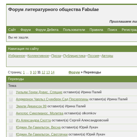
Форум литературного общества Fabulae
Приглашаем ли
Сайт
Форум
Форум Дебюта
Пользователи
Правила
Поиск
Регистра
Вы не зашли.
Навигация по сайту
Избранное
--
Коллективное
--
Проза
--
Публицистика
--
Поэзия
--
Авторы
Страниц:
1
…
9
10
11
12
13
14
Форум
» Переводы
Переводы
Тема
Уильям Генри Дэвис. Спящие
оставил(а) Ирина Палий
Алджернон Чарльз Суинберн Сад Прозерпины
оставил(а) Ирина Палий
Эмили Дикинсон 99
оставил(а) Ирина Палий
Ангелос Сикелианос. Молитва
оставил(а) olkomkov
Из Александра Скотта
оставил(а) Сергей Александровский
Юджин Ли-Гамильтон. Весна
оставил(а) Юрий Лукач
Юджин Ли-Гамильтон. Светлячки
оставил(а) Юрий Лукач