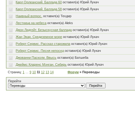
Карл Орлеанский. Баллада 60
оставил(а) Юрий Лукач
Карл Орлеанский. Баллада 58
оставил(а) Юрий Лукач
Наивный вопрос.
оставил(а) Техдир
Лестница на небеса
оставил(а) Aleks
Джон Лидгейт. Безыскусная баллада
оставил(а) Юрий Лукач
Жан Экар. Средиземное море
оставил(а) Юрий Лукач
Роберт Сервис. Рассказ старожила
оставил(а) Юрий Лукач
Роберт Сервис. Песня непосед
оставил(а) Юрий Лукач
Джованни Пасколи. Ввысь
оставил(а) Батшеба
Джеймс Кларенс Мэнган. Сибирь
оставил(а) Юрий Лукач
Страниц:
1
…
9
10
11
12
13
14
Форум
» Переводы
Перейти