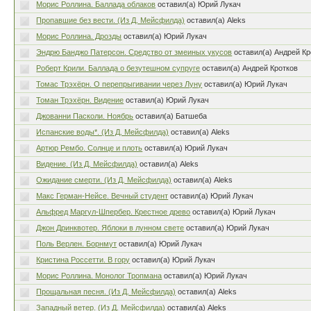
Морис Роллина. Баллада облаков
оставил(а) Юрий Лукач
Пропавшие без вести. (Из Д. Мейсфилда)
оставил(а) Aleks
Морис Роллина. Дрозды
оставил(а) Юрий Лукач
Эндрю Банджо Патерсон. Средство от змеиных укусов
оставил(а) Андрей Кр
Роберт Крили. Баллада о безутешном супруге
оставил(а) Андрей Кротков
Томас Трэхёрн. О перепрыгивании через Луну
оставил(а) Юрий Лукач
Томан Трэхёрн. Видение
оставил(а) Юрий Лукач
Джованни Пасколи. Ноябрь
оставил(а) Батшеба
Испанские воды*. (Из Д. Мейсфилда)
оставил(а) Aleks
Артюр Рембо. Солнце и плоть
оставил(а) Юрий Лукач
Видение. (Из Д. Мейсфилда)
оставил(а) Aleks
Ожидание смерти. (Из Д. Мейсфилда)
оставил(а) Aleks
Макс Герман-Нейсе. Вечный студент
оставил(а) Юрий Лукач
Альфред Маргул-Шпербер. Крестное древо
оставил(а) Юрий Лукач
Джон Дринквотер. Яблоки в лунном свете
оставил(а) Юрий Лукач
Поль Верлен. Борнмут
оставил(а) Юрий Лукач
Кристина Россетти. В гору
оставил(а) Юрий Лукач
Морис Роллина. Монолог Тропмана
оставил(а) Юрий Лукач
Прощальная песня. (Из Д. Мейсфилда)
оставил(а) Aleks
Западный ветер. (Из Д. Мейсфилда)
оставил(а) Aleks