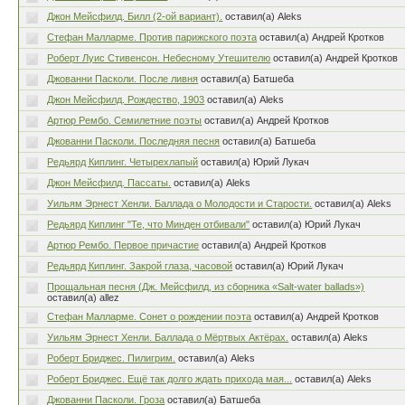
Джон Мейсфилд. Билл (2-ой вариант).
оставил(а) Aleks
Стефан Малларме. Против парижского поэта
оставил(а) Андрей Кротков
Роберт Луис Стивенсон. Небесному Утешителю
оставил(а) Андрей Кротков
Джованни Пасколи. После ливня
оставил(а) Батшеба
Джон Мейсфилд. Рождество, 1903
оставил(а) Aleks
Артюр Рембо. Семилетние поэты
оставил(а) Андрей Кротков
Джованни Пасколи. Последняя песня
оставил(а) Батшеба
Редьярд Киплинг. Четырехлапый
оставил(а) Юрий Лукач
Джон Мейсфилд. Пассаты.
оставил(а) Aleks
Уильям Эрнест Хенли. Баллада о Молодости и Старости.
оставил(а) Aleks
Редьярд Киплинг "Те, что Минден отбивали"
оставил(а) Юрий Лукач
Артюр Рембо. Первое причастие
оставил(а) Андрей Кротков
Редьярд Киплинг. Закрой глаза, часовой
оставил(а) Юрий Лукач
Прощальная песня (Дж. Мейсфилд, из сборника «Salt-water ballads»)
оставил(а) allez
Стефан Малларме. Сонет о рождении поэта
оставил(а) Андрей Кротков
Уильям Эрнест Хенли. Баллада о Мёртвых Актёрах.
оставил(а) Aleks
Роберт Бриджес. Пилигрим.
оставил(а) Aleks
Роберт Бриджес. Ещё так долго ждать прихода мая...
оставил(а) Aleks
Джованни Пасколи. Гроза
оставил(а) Батшеба