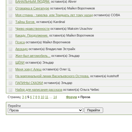
БАНАЛЬНЫМ ЛЮДЯМ.
оставил(а) Abver
Отоварка в Сингапуре
оставил(а) Майкл Воротников
Моя страна - тарелка, или Тридцать лет тому назад
оставил(а) СОВА
Тайны Богов.
оставил(а) Kardinal
Чрево нравственности
оставил(а) Maksim Usachov
Какаду. Продолжение.
оставил(а) Майкл Воротников
Псиса
оставил(а) Майкл Воротников
Авокадо
оставил(а) Владислав Эстрайх
Жил-был автомобиль...
оставил(а) Эльдар
ЩЁКИ
оставил(а) Эльдар
Меня зовут Алеш
оставил(а) Олег Ц.
На маргинальной линии Васильевского Острова.
оставил(а) kutehoff
ПАПИНЫ СКАЗКИ
оставил(а) Эльдар
Набор для написания рассказа
оставил(а) Ольга Чибис
Страниц:
3
4
5
6
7
8
9
10
11
…
14
Форум
» Проза
Перейти