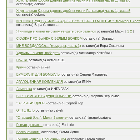
Хрустальная Корона (девять дней из жизни Раттанара) часть 1, глава 6
оставил(а) dokont
Хпустальная Корона (девять дней из жизни Раттанара) часть 1, глава 5
оставил(а) dokont
ИРОНИЯ СУДЬБЫ ИЛИ СЛАДОСТЬ "ЖЕНСКОГО МЩЕНИЯ" (мемуары, часть
оставил(а) Вера Соколова
Я никогда в жизни не смогу увидеть свой затылок
оставил(а) Мари
[
1
2
]
СКАЗКА ПРО БЫЧКА С БЕЛЫМ БОЧКОМ
оставил(а) Эльдар
МНЕ ВОЗДАЛОСЬ... (мемуары, часть 1)
оставил(а) Вера Соколова
Удивить – значит, победить
оставил(а) Александр Кожейкин
Ночью.
оставил(а) Демон3131
Кричи
оставил(а) Fell
БУМЕРАНГ ДЛЯ БОМБИЛЫ
оставил(а) Сергей Фарватер
ДРАГОЦЕННАЯ КОЛЛЕКЦИЯ
оставил(а) IRIHA
Лампочка
оставил(а) ИНГА ГААК
ВТРЕТИМСЯ В БУДУЩЕЙ ЖИЗНИ
оставил(а) Марина Черномаз
ЗАКРЫТАЯ ДВЕРЬ
оставил(а) Сергей Гор
ОТТЕПЕЛЬ
оставил(а) vakeli
"Старший брат". Мини. Закончен
оставил(а) tigrapolosataya
Рыжая, рыжая…
оставил(а) Eudoxie
Бесконечность
оставил(а) Ольга Девш
Лунная кошка и Солнечный кот
оставил(а) Ольга Чибис