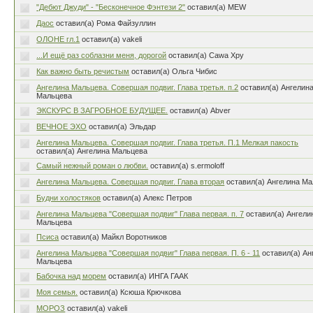
"Дебют Джуди" - "Бесконечное Фэнтези 2"
оставил(а) MEW
Даос
оставил(а) Рома Файзуллин
ОЛОНЕ гл.1
оставил(а) vakeli
...И ещё раз соблазни меня, дорогой
оставил(а) Cawa Xpy
Как важно быть речистым
оставил(а) Ольга Чибис
Ангелина Мальцева. Совершая подвиг. Глава третья. п.2
оставил(а) Ангелин
Мальцева
ЭКСКУРС В ЗАГРОБНОЕ БУДУЩЕЕ.
оставил(а) Abver
ВЕЧНОЕ ЭХО
оставил(а) Эльдар
Ангелина Мальцева. Совершая подвиг. Глава третья. П.1 Мелкая пакость
оставил(а) Ангелина Мальцева
Самый нежный роман о любви.
оставил(а) s.ermoloff
Ангелина Мальцева. Совершая подвиг. Глава вторая
оставил(а) Ангелина М
Будни холостяков
оставил(а) Алекс Петров
Ангелина Мальцева "Совершая подвиг" Глава первая. п. 7
оставил(а) Ангели
Мальцева
Псиса
оставил(а) Майкл Воротников
Ангелина Мальцева "Совершая подвиг" Глава первая. П. 6 - 11
оставил(а) Ан
Мальцева
Бабочка над морем
оставил(а) ИНГА ГААК
Моя семья.
оставил(а) Ксюша Крючкова
МОРОЗ
оставил(а) vakeli