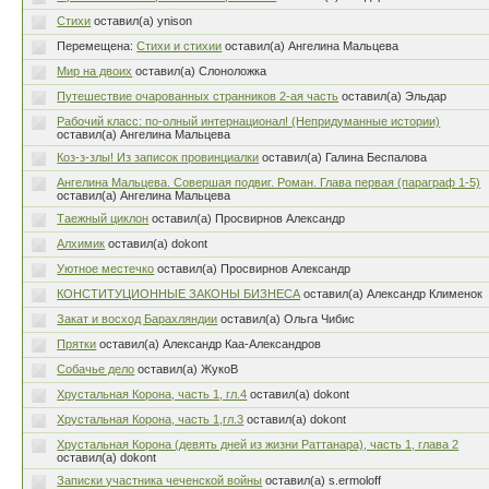
Стихи
оставил(а) ynison
Перемещена:
Стихи и стихии
оставил(а) Ангелина Мальцева
Мир на двоих
оставил(а) Слоноложка
Путешествие очарованных странников 2-ая часть
оставил(а) Эльдар
Рабочий класс: по-олный интернационал! (Непридуманные истории)
оставил(а) Ангелина Мальцева
Коз-з-злы! Из записок провинциалки
оставил(а) Галина Беспалова
Ангелина Мальцева. Совершая подвиг. Роман. Глава первая (параграф 1-5)
оставил(а) Ангелина Мальцева
Таежный циклон
оставил(а) Просвирнов Александр
Алхимик
оставил(а) dokont
Уютное местечко
оставил(а) Просвирнов Александр
КОНСТИТУЦИОННЫЕ ЗАКОНЫ БИЗНЕСА
оставил(а) Александр Клименок
Закат и восход Барахляндии
оставил(а) Ольга Чибис
Прятки
оставил(а) Александр Каа-Александров
Собачье дело
оставил(а) ЖукоВ
Хрустальная Корона, часть 1, гл.4
оставил(а) dokont
Хрустальная Корона, часть 1,гл.3
оставил(а) dokont
Хрустальная Корона (девять дней из жизни Раттанара), часть 1, глава 2
оставил(а) dokont
Записки участника чеченской войны
оставил(а) s.ermoloff