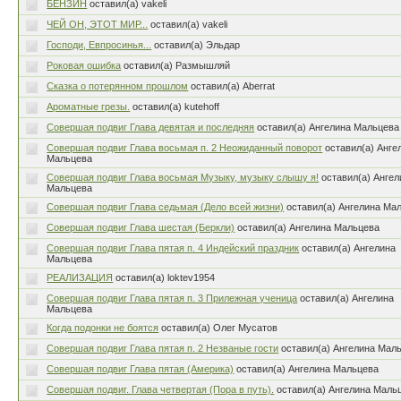
БЕНЗИН
оставил(а) vakeli
ЧЕЙ ОН, ЭТОТ МИР...
оставил(а) vakeli
Господи, Евпросинья...
оставил(а) Эльдар
Роковая ошибка
оставил(а) Размышляй
Сказка о потерянном прошлом
оставил(а) Aberrat
Ароматные грезы.
оставил(а) kutehoff
Совершая подвиг Глава девятая и последняя
оставил(а) Ангелина Мальцева
Совершая подвиг Глава восьмая п. 2 Неожиданный поворот
оставил(а) Анге
Мальцева
Совершая подвиг Глава восьмая Музыку, музыку слышу я!
оставил(а) Ангел
Мальцева
Совершая подвиг Глава седьмая (Дело всей жизни)
оставил(а) Ангелина Ма
Совершая подвиг Глава шестая (Беркли)
оставил(а) Ангелина Мальцева
Совершая подвиг Глава пятая п. 4 Индейский праздник
оставил(а) Ангелина
Мальцева
РЕАЛИЗАЦИЯ
оставил(а) loktev1954
Совершая подвиг Глава пятая п. 3 Прилежная ученица
оставил(а) Ангелина
Мальцева
Когда подонки не боятся
оставил(а) Олег Мусатов
Совершая подвиг Глава пятая п. 2 Незваные гости
оставил(а) Ангелина Мал
Совершая подвиг Глава пятая (Америка)
оставил(а) Ангелина Мальцева
Совершая подвиг. Глава четвертая (Пора в путь).
оставил(а) Ангелина Маль