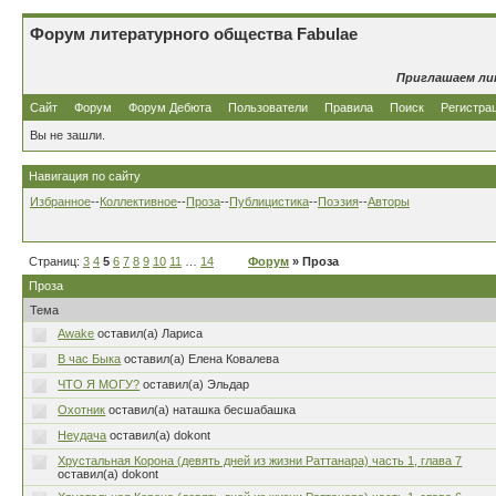
Форум литературного общества Fabulae
Приглашаем ли
Сайт
Форум
Форум Дебюта
Пользователи
Правила
Поиск
Регистра
Вы не зашли.
Навигация по сайту
Избранное
--
Коллективное
--
Проза
--
Публицистика
--
Поэзия
--
Авторы
Страниц:
3
4
5
6
7
8
9
10
11
…
14
Форум
» Проза
Проза
Тема
Awake
оставил(а) Лариса
В час Быка
оставил(а) Елена Ковалева
ЧТО Я МОГУ?
оставил(а) Эльдар
Охотник
оставил(а) наташка бесшабашка
Неудача
оставил(а) dokont
Хрустальная Корона (девять дней из жизни Раттанара) часть 1, глава 7
оставил(а) dokont