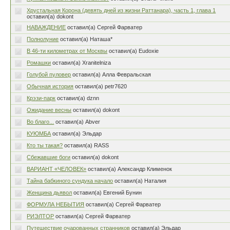
Хрустальная Корона (девять дней из жизни Раттанара), часть 1, глава 1
оставил(а) dokont
НАВАЖДЕНИЕ
оставил(а) Сергей Фарватер
Полнолуние
оставил(а) Наташа*
В 46-ти километрах от Москвы
оставил(а) Eudoxie
Ромашки
оставил(а) Xranitelniza
Голубой пуловер
оставил(а) Алла Февральская
Обычная история
оставил(а) petr7620
Крэзи-парк
оставил(а) dznn
Ожидание весны
оставил(а) dokont
Во благо...
оставил(а) Abver
КУЮМБА
оставил(а) Эльдар
Кто ты такая?
оставил(а) RASS
Сбежавшие боги
оставил(а) dokont
ВАРИАНТ «ЧЕЛОВЕК»
оставил(а) Александр Клименок
Тайна бабкиного сундука начало
оставил(а) Наталия
Женщина дьявол
оставил(а) Евгений Бунин
ФОРМУЛА НЕБЫТИЯ
оставил(а) Сергей Фарватер
РИЭЛТОР
оставил(а) Сергей Фарватер
Путешествие очарованных странников
оставил(а) Эльдар