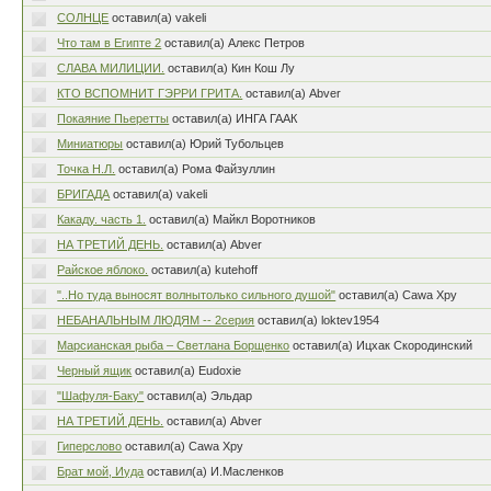
СОЛНЦЕ
оставил(а) vakeli
Что там в Египте 2
оставил(а) Алекс Петров
СЛАВА МИЛИЦИИ.
оставил(а) Кин Кош Лу
КТО ВСПОМНИТ ГЭРРИ ГРИТА.
оставил(а) Abver
Покаяние Пьеретты
оставил(а) ИНГА ГААК
Миниатюры
оставил(а) Юрий Тубольцев
Точка Н.Л.
оставил(а) Рома Файзуллин
БРИГАДА
оставил(а) vakeli
Какаду. часть 1.
оставил(а) Майкл Воротников
НА ТРЕТИЙ ДЕНЬ.
оставил(а) Abver
Райское яблоко.
оставил(а) kutehoff
"..Но туда выносят волнытолько сильного душой"
оставил(а) Cawa Xpy
НЕБАНАЛЬНЫМ ЛЮДЯМ -- 2серия
оставил(а) loktev1954
Марсианская рыба – Светлана Борщенко
оставил(а) Ицхак Скородинский
Черный ящик
оставил(а) Eudoxie
"Шафуля-Баку"
оставил(а) Эльдар
НА ТРЕТИЙ ДЕНЬ.
оставил(а) Abver
Гиперслово
оставил(а) Cawa Xpy
Брат мой, Иуда
оставил(а) И.Масленков