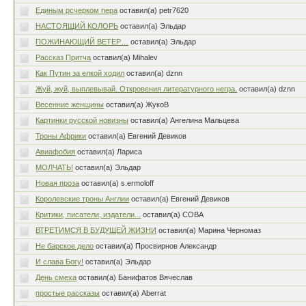
Единым рсчерком пера
оставил(а) petr7620
НАСТОЯЩИЙ КОЛОРЬ
оставил(а) Эльдар
ПОЖИНАЮЩИЙ ВЕТЕР…
оставил(а) Эльдар
Рассказ Притча
оставил(а) Mihalev
Как Путин за елкой ходил
оставил(а) dznn
Жуй, жуй, выплевывай. Откровения литературного негра.
оставил(а) dznn
Весенние женщины
оставил(а) ЖукоВ
Картинки русской новизны
оставил(а) Ангелина Мальцева
Троны Африки
оставил(а) Евгений Девиков
Авиафобия
оставил(а) Лариса
МОЛЧАТЬ!
оставил(а) Эльдар
Новая проза
оставил(а) s.ermoloff
Королевские троны Англии
оставил(а) Евгений Девиков
Критики, писатели, издатели...
оставил(а) СОВА
ВТРЕТИМСЯ В БУДУЩЕЙ ЖИЗНИ
оставил(а) Марина Черномаз
Не барское дело
оставил(а) Просвирнов Александр
И cлава Богу!
оставил(а) Эльдар
День смеха
оставил(а) Банифатов Вячеслав
простые рассказы
оставил(а) Aberrat