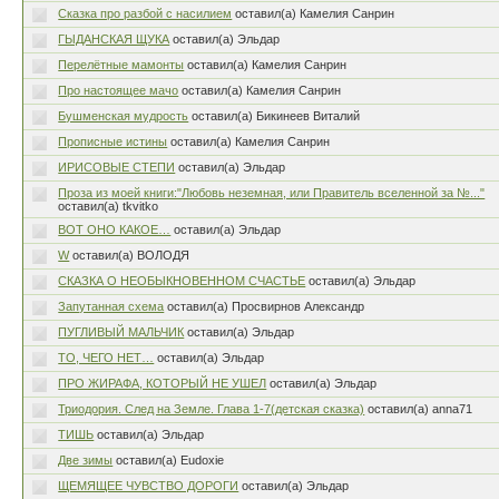
Сказка про разбой с насилием
оставил(а) Камелия Санрин
ГЫДАНСКАЯ ЩУКА
оставил(а) Эльдар
Перелётные мамонты
оставил(а) Камелия Санрин
Про настоящее мачо
оставил(а) Камелия Санрин
Бушменская мудрость
оставил(а) Бикинеев Виталий
Прописные истины
оставил(а) Камелия Санрин
ИРИСОВЫЕ СТЕПИ
оставил(а) Эльдар
Проза из моей книги:"Любовь неземная, или Правитель вселенной за №..."
оставил(а) tkvitko
ВОТ ОНО КАКОЕ…
оставил(а) Эльдар
W
оставил(а) ВОЛОДЯ
СКАЗКА О НЕОБЫКНОВЕННОМ СЧАСТЬЕ
оставил(а) Эльдар
Запутанная схема
оставил(а) Просвирнов Александр
ПУГЛИВЫЙ МАЛЬЧИК
оставил(а) Эльдар
ТО, ЧЕГО НЕТ…
оставил(а) Эльдар
ПРО ЖИРАФА, КОТОРЫЙ НЕ УШЕЛ
оставил(а) Эльдар
Триодория. След на Земле. Глава 1-7(детская сказка)
оставил(а) anna71
ТИШЬ
оставил(а) Эльдар
Две зимы
оставил(а) Eudoxie
ЩЕМЯЩЕЕ ЧУВСТВО ДОРОГИ
оставил(а) Эльдар