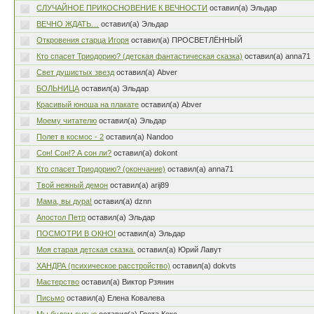
СЛУЧАЙНОЕ ПРИКОСНОВЕНИЕ К ВЕЧНОСТИ
оставил(а) Эльдар
ВЕЧНО ЖДАТЬ…
оставил(а) Эльдар
Откровения старца Игоря
оставил(а) ПРОСВЕТЛЁННЫЙ
Кто спасет Триодорию? (детская фантастическая сказка)
оставил(а) anna71
Свет душистых звезд
оставил(а) Abver
БОЛЬНИЦА
оставил(а) Эльдар
Красивый юноша на плакате
оставил(а) Abver
Моему читателю
оставил(а) Эльдар
Полет в космос - 2
оставил(а) Nandoo
Сон! Сон!? А сон ли?
оставил(а) dokont
Кто спасет Триодорию? (окончание)
оставил(а) anna71
Твой нежный демон
оставил(а) arij89
Мама, вы дура!
оставил(а) dznn
Апостол Петр
оставил(а) Эльдар
ПОСМОТРИ В ОКНО!
оставил(а) Эльдар
Моя старая детская сказка.
оставил(а) Юрий Лавут
ХАНДРА (психическое расстройство)
оставил(а) dokvts
Мастерство
оставил(а) Виктор Рзянин
Письмо
оставил(а) Елена Ковалева