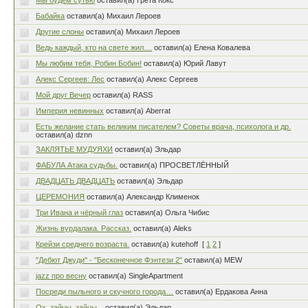
Мы будем сутью
оставил(а) Грета Кокс
Бабайка
оставил(а) Михаил Лероев
Другие слоны
оставил(а) Михаил Лероев
Ведь каждый, кто на свете жил....
оставил(а) Елена Ковалева
Мы любим тебя, Робин Бобин!
оставил(а) Юрий Лавут
Алекс Сергеев: Лес
оставил(а) Алекс Сергеев
Мой друг Вечер
оставил(а) RASS
Империя невинных
оставил(а) Aberrat
Есть желание стать великим писателем? Советы врача, психолога и др.
оставил(а) dznn
ЗАКЛЯТЬЕ МУДУЯХИ
оставил(а) Эльдар
ФАБУЛА Атака судьбы.
оставил(а) ПРОСВЕТЛЁННЫЙ
ДВАДЦАТЬ ДВАДЦАТЬ
оставил(а) Эльдар
ЦЕРЕМОНИЯ
оставил(а) Александр Клименок
Три Ивана и чёрный глаз
оставил(а) Ольга Чибис
Жизнь вурдалака. Рассказ.
оставил(а) Aleks
Крейзи среднего возраста.
оставил(а) kutehoff
[
1
2
]
"Дебют Джуди" - "Бесконечное Фэнтези 2"
оставил(а) MEW
jazz про весну
оставил(а) SingleApartment
Посреди пыльного и скучного города…
оставил(а) Ердакова Анна
Ох, зайцы, зайцы...
оставил(а) Эльдар