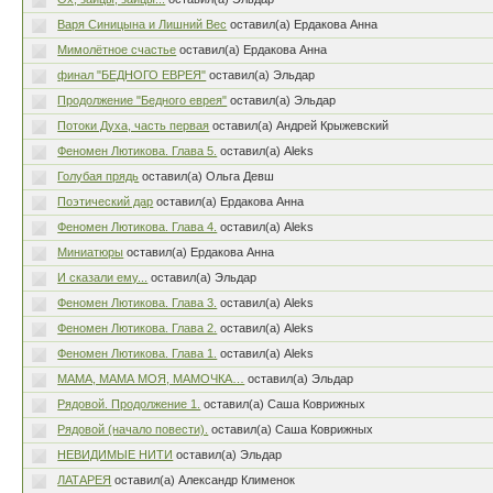
Варя Синицына и Лишний Вес
оставил(а) Ердакова Анна
Мимолётное счастье
оставил(а) Ердакова Анна
финал "БЕДНОГО ЕВРЕЯ"
оставил(а) Эльдар
Продолжение "Бедного еврея"
оставил(а) Эльдар
Потоки Духа, часть первая
оставил(а) Андрей Крыжевский
Феномен Лютикова. Глава 5.
оставил(а) Aleks
Голубая прядь
оставил(а) Ольга Девш
Поэтический дар
оставил(а) Ердакова Анна
Феномен Лютикова. Глава 4.
оставил(а) Aleks
Миниатюры
оставил(а) Ердакова Анна
И сказали ему...
оставил(а) Эльдар
Феномен Лютикова. Глава 3.
оставил(а) Aleks
Феномен Лютикова. Глава 2.
оставил(а) Aleks
Феномен Лютикова. Глава 1.
оставил(а) Aleks
МАМА, МАМА МОЯ, МАМОЧКА…
оставил(а) Эльдар
Рядовой. Продолжение 1.
оставил(а) Саша Коврижных
Рядовой (начало повести).
оставил(а) Саша Коврижных
НЕВИДИМЫЕ НИТИ
оставил(а) Эльдар
ЛАТАРЕЯ
оставил(а) Александр Клименок