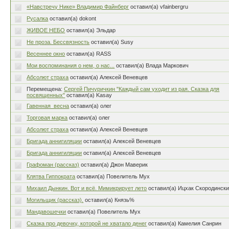
«Навстречу Нике» Владимир Файнберг
оставил(а) vfainbergru
Русалка
оставил(а) dokont
ЖИВОЕ НЕБО
оставил(а) Эльдар
Не проза. Бессвязность
оставил(а) Susy
Весеннее окно
оставил(а) RASS
Мои воспоминания о нем, о нас...
оставил(а) Влада Маркович
Абсолют страха
оставил(а) Алексей Веневцев
Перемещена:
Сергей Пичуричкин "Каждый сам уходит из рая. Сказка для
посвященных"
оставил(а) Kasay
Гавенная_весна
оставил(а) олег
Торговая марка
оставил(а) олег
Абсолют страха
оставил(а) Алексей Веневцев
Бригада аннигиляции
оставил(а) Алексей Веневцев
Бригада аннигиляции
оставил(а) Алексей Веневцев
Графоман (рассказ)
оставил(а) Джон Маверик
Клятва Гиппократа
оставил(а) Повелитель Мух
Михаил Дынкин. Вот и всё. Мимикрирует лето
оставил(а) Ицхак Скородинск
Могильщик (рассказ).
оставил(а) Князь%
Мандавошечки
оставил(а) Повелитель Мух
Сказка про девочку, которой не хватало денег
оставил(а) Камелия Санрин