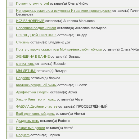
Потом-потом-потом!
оставил(а) Ольга Чибис
Непредсказуемая сила искусства Из записок провинциалки
оставил(а) Гали
Беспалова
ИСЧЕЗНОВЕНИЕ
оставил(а) Ангелина Мальцева
Совершая подвиг Эпилог
оставил(а) Ангелина Мальцева
ПОСЛЕДНИЙ ПИРОЖОК
оставил(а) Эльдар
Слизень
оставил(а) Владимир Дуг
По эту сторону сказки, или Мой котёнок любит яблоки
оставил(а) Ольга Чиб
ЖЕНЩИНА В ВАННЕ
оставил(а) Эльдар
миниатюры
оставил(а) Eudoxie
МЫ ЛЕТИМ!
оставил(а) Эльдар
Подобие
оставил(а) Лариса
Картинки уходящей зимы
оставил(а) Eudoxie
Арифметика смерти.
оставил(а) Abver
Хаксли Кант терпит крах.
оставил(а) Abver
ФАБУЛА Двойное счастье
оставил(а) ПРОСВЕТЛЁННЫЙ
Ещё один светлый день.
оставил(а) Aberrat
Двадцать пять
оставил(а) Eudoxie
Искристые дороги
оставил(а) Vetrof
Requiem
оставил(а) Лариса