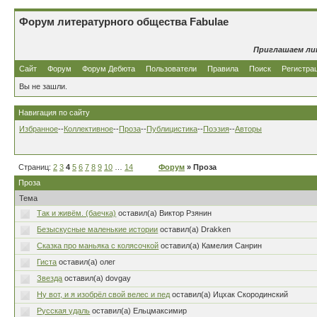
Форум литературного общества Fabulae
Приглашаем ли
Сайт
Форум
Форум Дебюта
Пользователи
Правила
Поиск
Регистра
Вы не зашли.
Навигация по сайту
Избранное
--
Коллективное
--
Проза
--
Публицистика
--
Поэзия
--
Авторы
Страниц:
2
3
4
5
6
7
8
9
10
…
14
Форум
» Проза
Проза
Тема
Так и живём. (баечка)
оставил(а) Виктор Рзянин
Безыскусные маленькие истории
оставил(а) Drakken
Сказка про маньяка с колясочкой
оставил(а) Камелия Санрин
Гиста
оставил(а) олег
Звезда
оставил(а) dovgay
Ну вот, и я изобрёл свой велес и пед
оставил(а) Ицхак Скородинский
Русская удаль
оставил(а) Ельцмаксимир