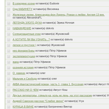
В середине осени
оставил(а) Eudoxie
Ода КАБИНЕТУ
оставил(а) Веснянка
Железные лилии. Александра фон Лоренц. Роман о любви. Англия 13 век.
оставил(а) AlexandraFL
ЛЕГЕНДА ЗЛОГО ДУХА
оставил(а) Эрика Ночная
НАВАЖДЕНИЕ
оставил(а) dokvts
Солнцезащитные очки
оставил(а) Жуковский
А ХОТИТЕ ЛИ ВЫ УЗНАТЬ...?
оставил(а) dokvts
легкое и грустное )
оставил(а) Жуковский
нео фонаризЪмы
оставил(а) Пётр Уфимов
эксперементушки
оставил(а) Пётр Уфимов
жара
оставил(а) Пётр Уфимов
осенняя история
оставил(а) Пётр Уфимов
О_рамках
оставил(а) олег
Мальчик и Свобода
оставил(а) олег
АКВА фантастический роман, часть 1, глава 1. Буссенар
оставил(а) Август 
РАССКАЗ НИ О ЧЕМ
оставил(а) Август Кош
Друзья литераторы, гляньте-ка, коль не лень, на этот рассказик
оставил(а) У
Андрей Самохин рассказ "Слабое звено"
оставил(а) Угук
КУРИЦА В ВИНЕ
оставил(а) Батраченко Виктор