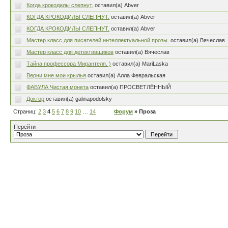
Когда крокодилы слепнут.
оставил(а) Abver
КОГДА КРОКОДИЛЫ СЛЕПНУТ.
оставил(а) Abver
КОГДА КРОКОДИЛЫ СЛЕПНУТ.
оставил(а) Abver
Мастер класс для писателей интеллектуальной прозы.
оставил(а) Вячеслав
Мастер класс для детективщиков
оставил(а) Вячеслав
Тайна профессора Мирантеля. )
оставил(а) MariLaska
Верни мне мои крылья
оставил(а) Алла Февральская
ФАБУЛА Чистая монета
оставил(а) ПРОСВЕТЛЁННЫЙ
Доктор
оставил(а) galinapodolsky
Страниц:
2
3
4
5
6
7
8
9
10
…
14
Форум
» Проза
Перейти