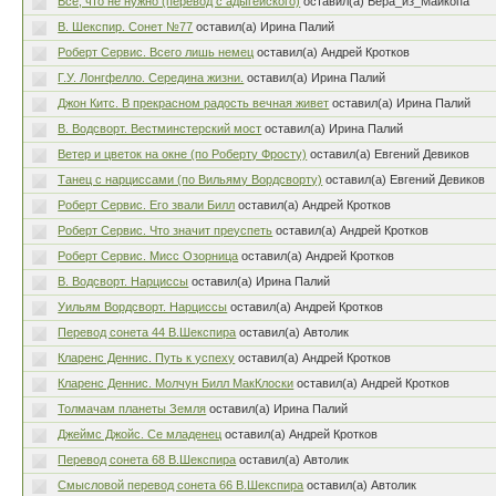
Всё, что не нужно (перевод с адыгейского)
оставил(а) Вера_из_Майкопа
В. Шекспир. Сонет №77
оставил(а) Ирина Палий
Роберт Сервис. Всего лишь немец
оставил(а) Андрей Кротков
Г.У. Лонгфелло. Середина жизни.
оставил(а) Ирина Палий
Джон Китс. В прекрасном радость вечная живет
оставил(а) Ирина Палий
В. Водсворт. Вестминстерский мост
оставил(а) Ирина Палий
Ветер и цветок на окне (по Роберту Фросту)
оставил(а) Евгений Девиков
Танец с нарциссами (по Вильяму Вордсворту)
оставил(а) Евгений Девиков
Роберт Сервис. Его звали Билл
оставил(а) Андрей Кротков
Роберт Сервис. Что значит преуспеть
оставил(а) Андрей Кротков
Роберт Сервис. Мисс Озорница
оставил(а) Андрей Кротков
В. Водсворт. Нарциссы
оставил(а) Ирина Палий
Уильям Вордсворт. Нарциссы
оставил(а) Андрей Кротков
Перевод сонета 44 В.Шекспира
оставил(а) Автолик
Кларенс Деннис. Путь к успеху
оставил(а) Андрей Кротков
Кларенс Деннис. Молчун Билл МакКлоски
оставил(а) Андрей Кротков
Толмачам планеты Земля
оставил(а) Ирина Палий
Джеймс Джойс. Се младенец
оставил(а) Андрей Кротков
Перевод сонета 68 В.Шекспира
оставил(а) Автолик
Смысловой перевод сонета 66 В.Шекспира
оставил(а) Автолик