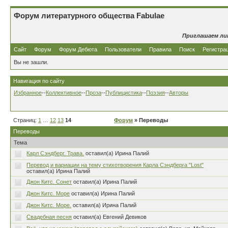
Форум литературного общества Fabulae
Приглашаем ли
Сайт
Форум
Форум Дебюта
Пользователи
Правила
Поиск
Регистра
Вы не зашли.
Навигация по сайту
Избранное
--
Коллективное
--
Проза
--
Публицистика
--
Поэзия
--
Авторы
Страниц:
1
…
12
13
14
Форум
» Переводы
Переводы
Тема
Карл Сэндберг. Трава.
оставил(а) Ирина Палий
Перевод и вариации на тему стихотворения Карла Сэндберга "Lost"
оставил(а) Ирина Палий
Джон Китс. Сонет
оставил(а) Ирина Палий
Джон Китс. Море
оставил(а) Ирина Палий
Джон Китс. Море.
оставил(а) Ирина Палий
Свадебная песня
оставил(а) Евгений Девиков