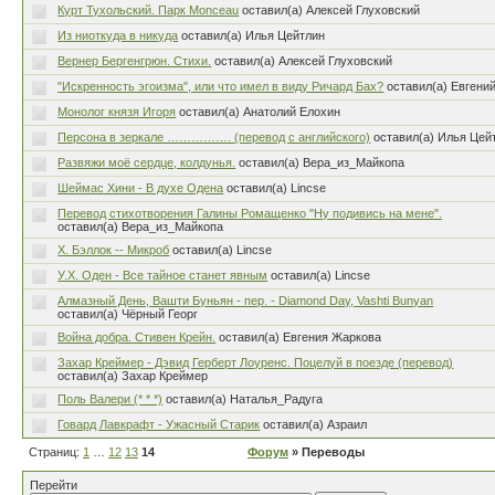
Курт Тухольский. Парк Monceau
оставил(а) Алексей Глуховский
Из ниоткуда в никуда
оставил(а) Илья Цейтлин
Вернер Бергенгрюн. Стихи.
оставил(а) Алексей Глуховский
"Искренность эгоизма", или что имел в виду Ричард Бах?
оставил(а) Евгений
Монолог князя Игоря
оставил(а) Анатолий Елохин
Персона в зеркале ……………. (перевод с английского)
оставил(а) Илья Цей
Развяжи моё сердце, колдунья.
оставил(а) Вера_из_Майкопа
Шеймас Хини - В духе Одена
оставил(а) Lincse
Перевод стихотворения Галины Ромащенко "Ну подивись на мене".
оставил(а) Вера_из_Майкопа
Х. Бэллок -- Микроб
оставил(а) Lincse
У.Х. Оден - Все тайное станет явным
оставил(а) Lincse
Алмазный День, Вашти Буньян - пер. - Diamond Day, Vashti Bunyan
оставил(а) Чёрный Георг
Война добра. Стивен Крейн.
оставил(а) Евгения Жаркова
Захар Креймер - Дэвид Герберт Лоуренс. Поцелуй в поезде (перевод)
оставил(а) Захар Креймер
Поль Валери (* * *)
оставил(а) Наталья_Радуга
Говард Лавкрафт - Ужасный Старик
оставил(а) Азраил
Страниц:
1
…
12
13
14
Форум
» Переводы
Перейти