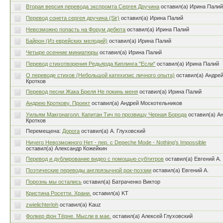
Вторая версия перевода экспромта Сергея Дручина
оставил(а) Ирина Пали
Перевод сонета сергея дручина (Sir)
оставил(а) Ирина Палий
Невозможно попасть на Форум дебюта
оставил(а) Ирина Палий
Байрон (Из еврейских мелодий)
оставил(а) Ирина Палий
Четыре осенние миниатюры
оставил(а) Ирина Палий
Перевод стихотворения Редьярда Киплинга "Если"
оставил(а) Ирина Палий
О переводе стихов (Небольшой катехизис личного опыта)
оставил(а) Андре
Кротков
Перевод песни Жака Бреля Не покинь меня
оставил(а) Ирина Палий
Андрею Кроткову. Проект
оставил(а) Андрей Москотельников
Уильям Макгонаголл. Капитан Тич по прозвищу Черная Борода
оставил(а) А
Кротков
Перемещена:
Дорога
оставил(а) А. Глуховский
Ничего Невозможного Нет - пер. с Depeche Mode - Nothing's Impossible
оставил(а) Александр Кожейкин
Перевод и дублирование видео с помощью субтитров
оставил(а) Евгений А.
Поэтические переводы англоязычной рок-поэзии
оставил(а) Евгений А.
Порознь мы остались
оставил(а) Батраченко Виктор
Кристина Росетти. Храни.
оставил(а) KT
zwielichterloh
оставил(а) Kauz
Фолкер фон Тёрне. Мысли в мае.
оставил(а) Алексей Глуховский