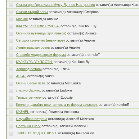
Сказка про Герасима и Муму-Лунное Настроение
оставил(а) Александр Кож
Сказки старой совы
оставил(а) Александр Смирнов
Москве
оставил(а) Ананке
ФАТУМ, РОК ИЛИ СУДЬБА.
оставил(а) Кин Кош Лу
Осенняя путаница (для пинков)
оставил(а) Ананке
Сегодня солнечно (невнятное)
оставил(а) Ананке
Ленинградская осень
оставил(а) Ананке
Спасибо модераторам форума
оставил(а) s.ermoloff
КУЛЬТУРА ГЛУПОСТИ.
оставил(а) Кин Кош Лу
Хоровод печали
оставил(а) IRIHA
АРГАЛ
оставил(а) vakeli
Осень.Бабье лето.
оставил(а) MariLaska
Лукино-Варино.
оставил(а) Eudoxie
Тридцатое июля
оставил(а) Eudoxie
Коллеги, давайте поактивнее, а то форум зачахнет.
оставил(а) kutehoff
КУЗНЕЦ
оставил(а) Людмила Антонова
Случайная встреча
оставил(а) Алексей Мелехин
Цветы на снегу
оставил(а) Алексей Мелехин
ТИХО. ХОЛОДНО. ДИКО.
оставил(а) Кин Кош Лу