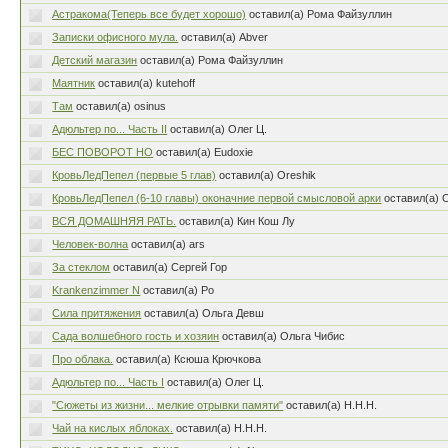
Астракома(Теперь все будет хорошо)
оставил(а) Рома Файзуллин
Записки офисного мула.
оставил(а) Abver
Детский магазин
оставил(а) Рома Файзуллин
Маятник
оставил(а) kutehoff
Там
оставил(а) osinus
Адюльтер по... Часть II
оставил(а) Олег Ц.
БЕС ПОВОРОТ НО
оставил(а) Eudoxie
КровьЛедПепел (первые 5 глав)
оставил(а) Oreshik
КровьЛедПепел (6-10 главы) оконачние первой смысловой арки
оставил(а) 
ВСЯ ДОМАШНЯЯ РАТЬ.
оставил(а) Кин Кош Лу
Человек-волна
оставил(а) ars
За стеклом
оставил(а) Сергей Гор
Krankenzimmer N
оставил(а) Ро
Сила притяжения
оставил(а) Ольга Девш
Сада волшебного гость и хозяин
оставил(а) Ольга Чибис
Про облака.
оставил(а) Ксюша Крючкова
Адюльтер по... Часть I
оставил(а) Олег Ц.
"Сюжеты из жизни... мелкие отрывки памяти"
оставил(а) Н.Н.Н.
Чай на кислых яблоках.
оставил(а) Н.Н.Н.