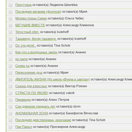
Попутчица
оставил(а) Людмила Шкилёва
Последнее желание (фэнтези)
оставил(а) Мрия
Молоко птицы Сирин
оставил(а) Ольга Чибис
БЕГУЩИЕ ВМЕСТЕ
оставил(а) Александр Клименок
Тягостный обет.
оставил(а) kutehoff
Ташаккур, бесяр ташаккур.
оставил(а) kutehoff
Ох эти дети!..
оставил(а) Tina Schott
Кое-что о воздушных змеях
оставил(а) Ананке
no name
оставил(а) Ананке
Снова ты
оставил(а) Ананке
Переселение душ
оставил(а) Мрия
ДВИГАТЕЛЬ ЖИЗНИ (Из цикла «Вчера и завтра»)
оставил(а) Александр Кли
Сказка для взрослых
оставил(а) Виктор Рзянин
СТРАСТИ ПО ЯКОВУ
оставил(а) vakeli
Пирамида
оставил(а) Алекс Петров
Сон длинною тридцать лет
оставил(а) dznn
АНОМАЛЬНАЯ ЗОНА
оставил(а) Банифатов Вячеслав
Последняя девственница, окончание
оставил(а) Tina Schott
Пар Парыч
оставил(а) Просвирнов Александр