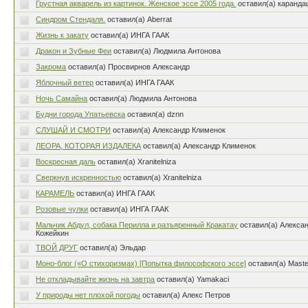
Грустная акварель из картинок. Женское эссе 2005 года.
оставил(а) каранд
Синдром Стендаля.
оставил(а) Aberrat
Жизнь к закату
оставил(а) ИНГА ГААК
Дракон и Зубные Феи
оставил(а) Людмила Антонова
Закрома
оставил(а) Просвирнов Александр
Яблочный ветер
оставил(а) ИНГА ГААК
Ночь Самайна
оставил(а) Людмила Антонова
Будни города Упатьевска
оставил(а) dznn
СЛУШАЙ И СМОТРИ
оставил(а) Александр Клименок
ЛЕОРА, КОТОРАЯ ИЗДАЛЕКА
оставил(а) Александр Клименок
Воскресная даль
оставил(а) Xranitelniza
Сверкнув искренностью
оставил(а) Xranitelniza
КАРАМЕЛЬ
оставил(а) ИНГА ГААК
Розовые чулки
оставил(а) ИНГА ГААК
Мальчик Абдул, собака Перилла и разъяренный Кракатау
оставил(а) Алекса
Кожейкин
ТВОЙ ДРУГ
оставил(а) Эльдар
Моно-блог («О стихоризмах) [Попытка философского эссе]
оставил(а) Maste
Не откладывайте жизнь на завтра
оставил(а) Yamakaci
У природы нет плохой погоды
оставил(а) Алекс Петров