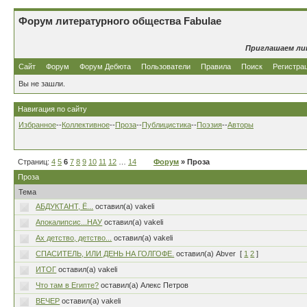
Форум литературного общества Fabulae
Приглашаем ли
Сайт
Форум
Форум Дебюта
Пользователи
Правила
Поиск
Регистра
Вы не зашли.
Навигация по сайту
Избранное
--
Коллективное
--
Проза
--
Публицистика
--
Поэзия
--
Авторы
Страниц:
4
5
6
7
8
9
10
11
12
…
14
Форум
» Проза
Проза
Тема
АБДУКТАНТ, Ё...
оставил(а) vakeli
Апокалипсис...НАУ
оставил(а) vakeli
Ах детство, детство...
оставил(а) vakeli
СПАСИТЕЛЬ, ИЛИ ДЕНЬ НА ГОЛГОФЕ.
оставил(а) Abver
[
1
2
]
ИТОГ
оставил(а) vakeli
Что там в Египте?
оставил(а) Алекс Петров
ВЕЧЕР
оставил(а) vakeli