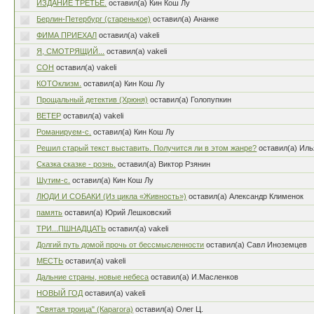
ИЗДАНИЕ ТРЕТЬЕ.
оставил(а) Кин Кош Лу
Берлин-Петербург (старенькое)
оставил(а) Ананке
ФИМА ПРИЕХАЛ
оставил(а) vakeli
Я, СМОТРЯЩИЙ...
оставил(а) vakeli
СОН
оставил(а) vakeli
КОТОклизм.
оставил(а) Кин Кош Лу
Прощальный детектив (Хрюня)
оставил(а) Голопупкин
ВЕТЕР
оставил(а) vakeli
Романируем-с.
оставил(а) Кин Кош Лу
Решил старый текст выставить. Получится ли в этом жанре?
оставил(а) Иль
Сказка сказке - рознь.
оставил(а) Виктор Рзянин
Шутим-с.
оставил(а) Кин Кош Лу
ЛЮДИ И СОБАКИ (Из цикла «Живность»)
оставил(а) Александр Клименок
память
оставил(а) Юрий Лешковский
ТРИ...ПШНАДЦАТЬ
оставил(а) vakeli
Долгий путь домой прочь от бессмысленности
оставил(а) Савл Иноземцев
МЕСТЬ
оставил(а) vakeli
Дальние страны, новые небеса
оставил(а) И.Масленков
НОВЫЙ ГОД
оставил(а) vakeli
"Святая троица" (Карагога)
оставил(а) Олег Ц.