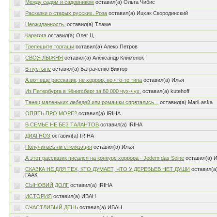
Между садом и садовником
оставил(а) Ольга Чибис
Расказки о старых русских. Роза
оставил(а) Ицхак Скородинский
Неожиданность.
оставил(а) Тламе
Карагога
оставил(а) Олег Ц.
Трепещите торгаши
оставил(а) Алекс Петров
СВОЯ ЛЫЖНЯ
оставил(а) Александр Клименок
В пустыне
оставил(а) Батраченко Виктор
А вот еще рассказик, не хоррор, но что-то типа
оставил(а) Илья
Из Петербурга в Кёнигсберг за 80 000 чух-чух.
оставил(а) kutehoff
Танец маленьких лебедей или ромашки спрятались...
оставил(а) MariLaska
ОПЯТЬ ПРО МОРЕ?
оставил(а) IRIHA
В СЕМЬЕ НЕ БЕЗ ТАЛАНТОВ
оставил(а) IRIHA
ДИАГНОЗ
оставил(а) IRIHA
Получилась ли стилизация
оставил(а) Илья
А этот рассказик писался на конкурс хоррора - Jedem das Seine
оставил(а) 
СКАЗКА НЕ ДЛЯ ТЕХ, КТО ДУМАЕТ, ЧТО У ДЕРЕВЬЕВ НЕТ ДУШИ
оставил(а
ГААК
СЫНОВИЙ ДОЛГ
оставил(а) IRIHA
ИСТОРИЯ
оставил(а) ИВАН
СЧАСТЛИВЫЙ ДЕНЬ
оставил(а) ИВАН