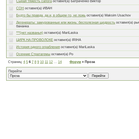
Сырая тяжесть сапога
оставил(а) Батраченко Виктор
СОН
оставил(а) ИВАН
Будто бы правда, да и, в общем-то, не ложь
оставил(а) Maksim Usachov
Дегенераты: замурованные или жизнь: бесполезная щедрость
оставил(а) pы
бананка
***(нет названья)
оставил(а) MariLaska
ЦИРК НА ПРОВОЛОКЕ
оставил(а) IRIHA
История одного ограбления
оставил(а) MariLaska
Осенние Стратагемы
оставил(а) Ро
Страниц:
4
5
6
7
8
9
10
11
12
…
14
Форум
» Проза
Перейти