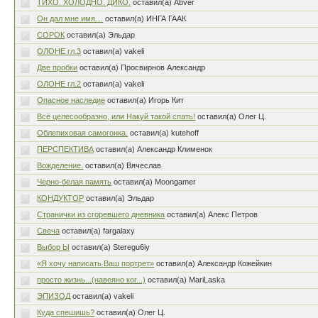
ТИХО. ХОЛОДНО. ДИКО.
оставил(а) Abver
Он дал мне имя…
оставил(а) ИНГА ГААК
СОРОК
оставил(а) Эльдар
ОЛОНЕ гл.3
оставил(а) vakeli
Две пробки
оставил(а) Просвирнов Александр
ОЛОНЕ гл.2
оставил(а) vakeli
Опасное наследие
оставил(а) Игорь Кит
Всё целесообразно, или Накуй такой спать!
оставил(а) Олег Ц.
Облепиховая самогонка.
оставил(а) kutehoff
ПЕРСПЕКТИВА
оставил(а) Александр Клименок
Вожделение.
оставил(а) Вячеслав
Черно-белая память
оставил(а) Moongamer
КОНДУКТОР
оставил(а) Эльдар
Странички из сгоревшего дневника
оставил(а) Алекс Петров
Свеча
оставил(а) fargalaxy
Выбор Ы
оставил(а) Steregu6iy
«Я хочу написать Ваш портрет»
оставил(а) Александр Кожейкин
просто жизнь...(навеяно ког...)
оставил(а) MariLaska
ЭПИЗОД
оставил(а) vakeli
Куда спешишь?
оставил(а) Олег Ц.