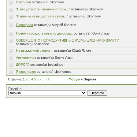
Светилен
оставил(а) olkomkov
"В несуетность изгнания отчаль..."
оставил(а) olkomkov
"Изваяны из вещества и света..."
оставил(а) olkomkov
Переправа
оставил(а) Андрей Кротков
Почему соседствуют мир дворцов...
оставил(а) Юрий Лукач
СОВЕРШЕННО НЕПРОДУКТИВНЫЕ РАЗМЫШЛЕНИЯ О ВЛАСТИ
оставил(а) besladnov
На выжженной стерне...
оставил(а) Юрий Лукач
Антивоенное
оставил(а) Елене Лаки
ДОРОГА
оставил(а) besladnov
Я проснулся
оставил(а) Цернуннос
Страниц:
1
2
3
4
5
6
7
…
80
Форум
» Лирика
Перейти