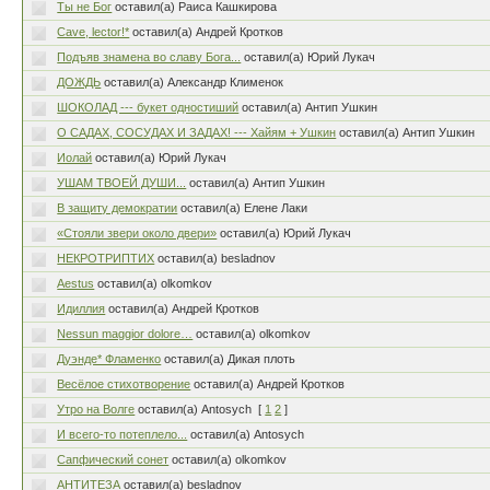
Ты не Бог
оставил(а) Раиса Кашкирова
Cave, lector!*
оставил(а) Андрей Кротков
Подъяв знамена во славу Бога...
оставил(а) Юрий Лукач
ДОЖДЬ
оставил(а) Александр Клименок
ШОКОЛАД --- букет одностиший
оставил(а) Антип Ушкин
О САДАХ, СОСУДАХ И ЗАДАХ! --- Хайям + Ушкин
оставил(а) Антип Ушкин
Иолай
оставил(а) Юрий Лукач
УШАМ ТВОЕЙ ДУШИ...
оставил(а) Антип Ушкин
В защиту демократии
оставил(а) Елене Лаки
«Стояли звери около двери»
оставил(а) Юрий Лукач
НЕКРОТРИПТИХ
оставил(а) besladnov
Aestus
оставил(а) olkomkov
Идиллия
оставил(а) Андрей Кротков
Nessun maggior dolore…
оставил(а) olkomkov
Дуэнде* Фламенко
оставил(а) Дикая плоть
Весёлое стихотворение
оставил(а) Андрей Кротков
Утро на Волге
оставил(а) Antosych
[
1
2
]
И всего-то потеплело...
оставил(а) Antosych
Сапфический сонет
оставил(а) olkomkov
АНТИТЕЗА
оставил(а) besladnov