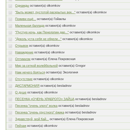
Однажды
оставил(а) olkomkov
"Быть может, пустотой раскрытых век..."
оставил(а) olkomkov
Поживи ещё...
оставил(а) Гойаклы
Маленькая баллада
оставил(а) olkomkov
"Пустую ночь, как Пенелопин дар..."
оставил(а) olkomkov
"Доколь уста себя не обрели..."
оставил(а) olkomkov
Отрывок
оставил(а) olkomkov
Наваждение
оставил(а) olkomkov
Оптимизм
оставил(а) Елена Покровская
Мир за сеткой волейбольной
оставил(а) Gregor
Нам нечего бояться
оставил(а) Экологиня
Отсутствие
оставил(а) olkomkov
ДИСГАРМОНИЯ
оставил(а) besladnov
О душе
оставил(а) olkomkov
ПЕСЕНКА «ОЧЕНЬ ХРАБРОГО» ЗАЙЦА
оставил(а) besladnov
Песенка "очень злого" волка
оставил(а) besladnov
Песенка "очень грустного" ёжика
оставил(а) besladnov
Здравствуй, мой Кай...
оставил(а) Елена Покровская
Пейзаж
оставил(а) olkomkov