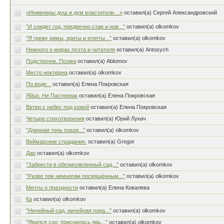
«Инженеры душ и дум властители…»
оставил(а) Сергей Александровский
"И снидет год, предвечно стар и нов..."
оставил(а) olkomkov
"Я грежу римы, криты и египты..."
оставил(а) olkomkov
Немного о мирах поэта и читателя
оставил(а) Antosych
Подстрочнк. Поэма
оставил(а) Ablomov
Место ноктюрна
оставил(а) olkomkov
По воде...
оставил(а) Елена Покровская
Яйцо. Не Пастернак
оставил(а) Елена Покровская
Ветер с небес под кожей
оставил(а) Елена Покровская
Четыре стихотворения
оставил(а) Юрий Лукач
"Длинная тень покоя..."
оставил(а) olkomkov
Веймарские страдания.
оставил(а) Gregor
Дар
оставил(а) olkomkov
"Забрести в обезмолвленный сад..."
оставил(а) olkomkov
"Разве тем немногим посвящённым..."
оставил(а) olkomkov
Мечты о праздности
оставил(а) Елена Ковалева
Ка
оставил(а) olkomkov
"Ничейный сад, ничейная пора..."
оставил(а) olkomkov
"Явился сон: приснилась явь..."
оставил(а) olkomkov