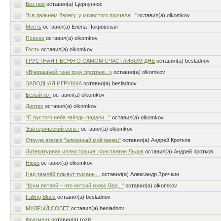
Без неё
оставил(а) Цернуннос
"На дальнем берегу, у мглистого причала..."
оставил(а) olkomkov
Месть
оставил(а) Елена Покровская
Психее
оставил(а) olkomkov
Гость
оставил(а) olkomkov
ГРУСТНАЯ ПЕСНЯ О САМОМ СЧАСТЛИВОМ ДНЕ
оставил(а) besladnov
«Вчерашней тени руку протяни...»
оставил(а) olkomkov
ЗАВОДНАЯ ИГРУШКА
оставил(а) besladnov
Белый кот
оставил(а) olkomkov
Диптих
оставил(а) olkomkov
"С пустого неба звёзды падали..."
оставил(а) olkomkov
Эзотерический сонет
оставил(а) olkomkov
Откуда взялся "алмазный мой венец"
оставил(а) Андрей Кротков
Литературная иллюстрация. Константин Льдов
оставил(а) Андрей Кротков
Hippo
оставил(а) olkomkov
Над землёй плывут туманы...
оставил(а) Александр Зрячкин
"Шум ветвей – что ветхий голос Вед..."
оставил(а) olkomkov
Falling Blues
оставил(а) besladnov
МУДРЫЙ СОВЕТ
оставил(а) besladnov
Фрагмент
оставил(а) rozis