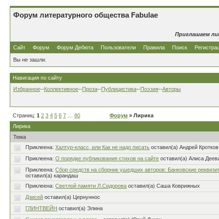
Форум литературного общества Fabulae
Приглашаем ли
Сайт
Форум
Форум Дебюта
Пользователи
Правила
Поиск
Регистра
Вы не зашли.
Навигация по сайту
Избранное
--
Коллективное
--
Проза
--
Публицистика
--
Поэзия
--
Авторы
Страниц:
1
2
3
4
5
6
7
…
80
Форум
» Лирика
Лирика
Тема
Приклеена:
Халтур-класс, или Как не надо писать
оставил(а) Андрей Кротков
Приклеена:
О порядке публикования стихов на сайте
оставил(а) Алиса Деев
Приклеена:
Сбор средств на сборник ушедших авторов: Банковские реквизи
оставил(а) карандаш
Приклеена:
Светлой памяти Л.Сидорова
оставил(а) Саша Коврижных
Дзисей
оставил(а) Цернуннос
ГЛИНТВЕЙН
оставил(а) Элина