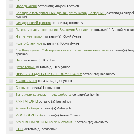
Правда жизни
оставил(а) Андрей Кротков
Баллада о мемориальных досках (почти юмор, но черный)
оставил(а) Андре
Кротков
Смедеревский триптих
оставил(а) olkomkov
Литературная иллюстрация. Владимир Бенедиктов
оставил(а) Андрей Кротко
И в летнее пекло...
оставил(а) Юрий Лукач
Жовто-блакитное
оставил(а) Юрий Лукач
"По Дону гуляет..." Исторический протограф известной песни
оставил(а) Анд
Кротков
Навь
оставил(а) olkomkov
Детка героин
оставил(а) Цернуннос
ПРИЗЫВ ИЗДАТЕЛЯ К СЕТЕВОМУ ПОЭТУ
оставил(а) besladnov
Знаешь, меня
оставил(а) Цернуннос
Степь
оставил(а) Цернуннос
Быть злым ко злому – тоже доброта!
оставил(а) litomin
К ЧИТАТЕЛЯМ
оставил(а) besladnov
Ко дню Победы
оставил(а) Antosych
МОЯ БОГИНЬКА
оставил(а) Антип Ушкин
"Из пыльной тишины, из тени схолий..."
оставил(а) olkomkov
СНЫ
оставил(а) besladnov