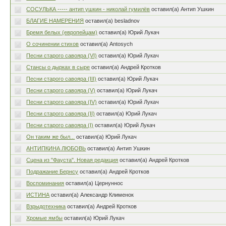
СОСУЛЬКА ----- антип ушкин - николай гумилёв
оставил(а) Антип Ушкин
БЛАГИЕ НАМЕРЕНИЯ
оставил(а) besladnov
Бремя белых (европейцам)
оставил(а) Юрий Лукач
О сочинении стихов
оставил(а) Antosych
Песни старого савояра (VI)
оставил(а) Юрий Лукач
Стансы о дырках в сыре
оставил(а) Андрей Кротков
Песни старого савояра (IΙΙ)
оставил(а) Юрий Лукач
Песни старого савояра (V)
оставил(а) Юрий Лукач
Песни старого савояра (IV)
оставил(а) Юрий Лукач
Песни старого савояра (II)
оставил(а) Юрий Лукач
Песни старого савояра (I)
оставил(а) Юрий Лукач
Он таким же был...
оставил(а) Юрий Лукач
АНТИПКИНА ЛЮБОВЬ
оставил(а) Антип Ушкин
Сцена из "Фауста". Новая редакция
оставил(а) Андрей Кротков
Подражание Бернсу
оставил(а) Андрей Кротков
Воспоминания
оставил(а) Цернуннос
ИСТИНА
оставил(а) Александр Клименок
Взрыдотехника
оставил(а) Андрей Кротков
Хромые ямбы
оставил(а) Юрий Лукач