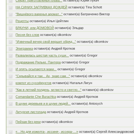
Секрет приготовленья плова...
оставил(а) Юрий Лукач
НА СИНИХ ЗАГРИВКАХ ДОЖДЕЙ
оставил(а) Tina Schott
"Вишнёвого варенья аромат..."
оставил(а) Батраченко Виктор
Рецепты
оставил(а) Илья Цейтлин
БРАУНИ, или ДОМОВОЙ
оставил(а) Эльдар
Песня без слов
оставил(а) olkomkov
“Извечный вечер свой вершит обряд...”
оставил(а) olkomkov
Эпиграмма
оставил(а) Андрей Кротков
Развалилась шестая часть суши...
оставил(а) Gregor
Подражаниe Рильке. Пантера
оставил(а) Gregor
И опять осыпаются маки...
оставил(а) Gregor
"Скрывайся и таи... Ах, знаю сам..."
оставил(а) olkomkov
компот из сухофруктов
оставил(а) Наталья Лигун
"Как в летний полдень, мглисто и светло..."
оставил(а) olkomkov
Comandante Che Burachka
оставил(а) Андрей Кротков
В шуме деревьев и в шуме людей...
оставил(а) Antosych
Литургия листопада
оставил(а) Андрей Кротков
Пейзаж без реки
оставил(а) olkomkov
«…Но для изжелта-, иссиня-, иссера-…»
оставил(а) Сергей Александровски