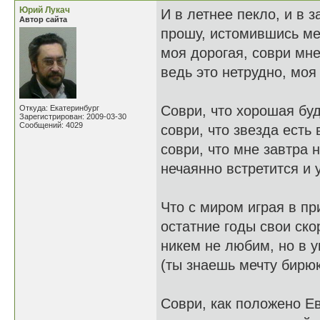
Юрий Лукач
И в летнее пекло, и в 
Автор сайта
прошу, истомившись мет
моя дорогая, соври мне
ведь это нетрудно, моя
Соври, что хорошая буд
Откуда: Екатеринбург
Зарегистрирован: 2009-03-30
Сообщений: 4029
соври, что звезда есть 
соври, что мне завтра н
нечаянно встретится и 
Что с миром играя в пр
остатние годы свои ско
никем не любим, но в 
(ты знаешь мечту бирюк
Соври, как положено Е