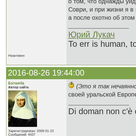
о том, что однажды уйд
Соври, и при жизни я в
а после охотно об это
Юрий Лукач
To err is human, to
Неактивен
2016-08-26 19:44:00
Батшеба
(Это я так нечаянн
Автор сайта
своей уральской Европ
Di doman non c'è 
Зарегистрирован: 2009-01-23
Сообщений: 4437