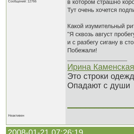
в котором страшно коро
Сообщений: 12766
Тут очень хочется подп
Какой изумительный ри
"Я сквозь август пробе
и с разбегу сигану в стог
Побежали!
Ирина Каменска
Это строки одеж
Опадают с души
______________
Неактивен
2008-01-21 07:26:19