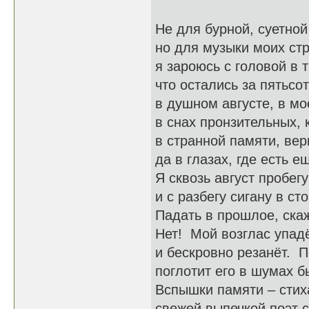
Не для бурной, суетной
но для музыки моих стр
я зароюсь с головой в 
что остались за пятьсот
в душном августе, в мо
в снах пронзительных, 
в странной памяти, вер
да в глазах, где есть е
Я сквозь август пробег
и с разбегу сигану в сто
Падать в прошлое, ска
Нет! Мой возглас упадё
и бескровно резанёт. 
поглотит его в шумах б
Вспышки памяти – стих
свежей выпечкой поэт с