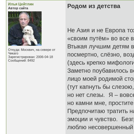
Илья Цейтлин
Родом из детства
Автор сайта
Не Азия и не Европа то
«своим путём» во все в
Втыкая лучшим детям в
Откуда: Москвич, на севере от
посмертно, слёзно, воз
Чикаго
Зарегистрирован: 2006-04-18
Сообщений: 8492
(здесь крепко мифолог
Заметно поубавилось в
лицо моей родимой сто
(тут капнуть бы слезою
но нет слезы. Я – вовс
но камни мне, простите
Предпочитаю тратить н
эмоции и чувство. Без
люблю несовершенный 