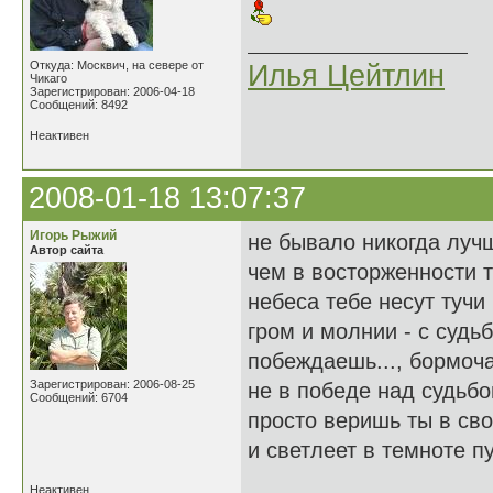
Откуда: Москвич, на севере от
Илья Цейтлин
Чикаго
Зарегистрирован: 2006-04-18
Сообщений: 8492
Неактивен
2008-01-18 13:07:37
Игорь Рыжий
не бывало никогда луч
Автор сайта
чем в восторженности т
небеса тебе несут тучи
гром и молнии - с судь
побеждаешь..., бормоча
Зарегистрирован: 2006-08-25
не в победе над судьбо
Сообщений: 6704
просто веришь ты в сво
и светлеет в темноте пу
Неактивен