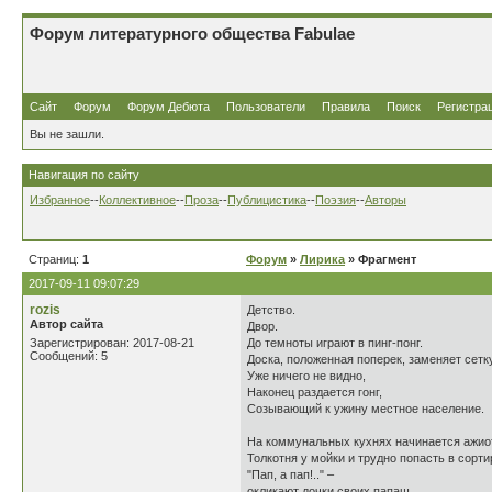
Форум литературного общества Fabulae
Сайт
Форум
Форум Дебюта
Пользователи
Правила
Поиск
Регистра
Вы не зашли.
Навигация по сайту
Избранное
--
Коллективное
--
Проза
--
Публицистика
--
Поэзия
--
Авторы
Страниц:
1
Форум
»
Лирика
» Фрагмент
2017-09-11 09:07:29
rozis
Детство.
Автор сайта
Двор.
Зарегистрирован: 2017-08-21
До темноты играют в пинг-понг.
Сообщений: 5
Доска, положенная поперек, заменяет сетк
Уже ничего не видно,
Наконец раздается гонг,
Созывающий к ужину местное население.
На коммунальных кухнях начинается ажио
Толкотня у мойки и трудно попасть в сорти
"Пап, а пап!.." –
окликают дочки своих папаш,