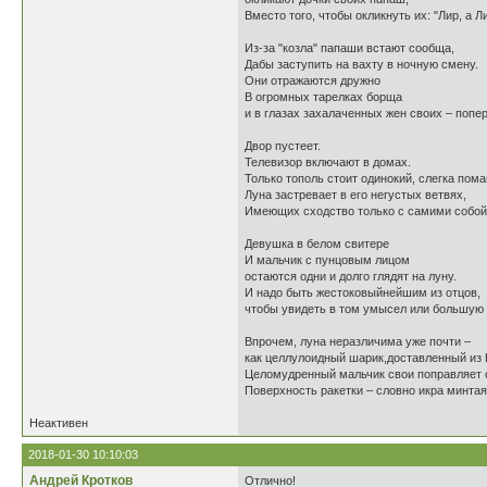
Вместо того, чтобы окликнуть их: "Лир, а Ли
Из-за "козла" папаши встают сообща,
Дабы заступить на вахту в ночную смену.
Они отражаются дружно
В огромных тарелках борща
и в глазах захалаченных жен своих – поп
Двор пустеет.
Телевизор включают в домах.
Только тополь стоит одинокий, слегка пома
Луна застревает в его негустых ветвях,
Имеющих сходство только с самими собой
Девушка в белом свитере
И мальчик с пунцовым лицом
остаются одни и долго глядят на луну.
И надо быть жестоковыйнейшим из отцов,
чтобы увидеть в том умысел или большую 
Впрочем, луна неразличима уже почти –
как целлулоидный шарик,доставленный из 
Целомудренный мальчик свои поправляет 
Поверхность ракетки – словно икра минтая
Неактивен
2018-01-30 10:10:03
Андрей Кротков
Отлично!