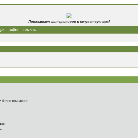
Приглашаем литераторов и сочувствующих!
ция
Зайти
Помощь
у более или менее.
таж –
р.