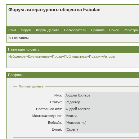
Форум литературного общества Fabulae
Сайт
Форум
Форум Дебюта
Пользователи
Правила
Поиск
Регистра
Вы не зашли.
Навигация по сайту
Избранное
--
Коллективное
--
Проза
--
Публицистика
--
Поэзия
--
Авторы
Профиль
Личные данные
Имя:
Андрей Кротков
Статус:
Редактор
Настоящее имя:
Андрей Кротков
Местонахождение:
Москва
Вебсайт:
(Неизвестно)
E-mail:
(Скрыт)