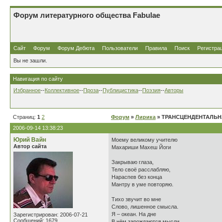
Форум литературного общества Fabulae
Сайт
Форум
Форум Дебюта
Пользователи
Правила
Поиск
Регистра
Вы не зашли.
Навигация по сайту
Избранное
--
Коллективное
--
Проза
--
Публицистика
--
Поэзия
--
Авторы
Страниц:
1
2
Форум
»
Лирика
» ТРАНСЦЕНДЕНТАЛЬН
2006-09-14 13:38:23
Юрий Вайн
Моему великому учителю
Автор сайта
Махариши Махеш Йоги
Закрываю глаза,
Тело своё расслабляю,
Нараспев без конца
Мантру в уме повторяю.
Тихо звучит во мне
Слово, лишенное смысла.
Я – океан. На дне
Зарегистрирован: 2006-07-21
Сообщений: 1679
В нём зарождаются мысли,