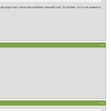
де недостает слога (или наоборот лишний слог). Если Вам, что-то не нравится,
#9
#10