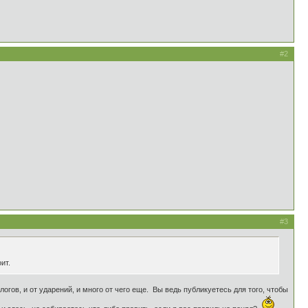
#2
#3
ит.
слогов, и от ударений, и много от чего еще. Вы ведь публикуетесь для того, чтобы