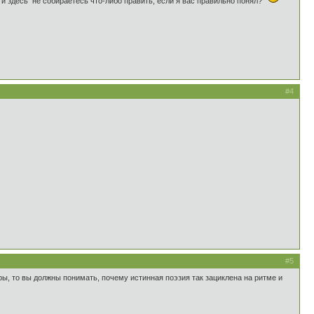
 и здесь не собираетесь что-либо править, если я вас правильно понял?
#4
#5
ры, то вы должны понимать, почему истинная поэзия так зациклена на ритме и