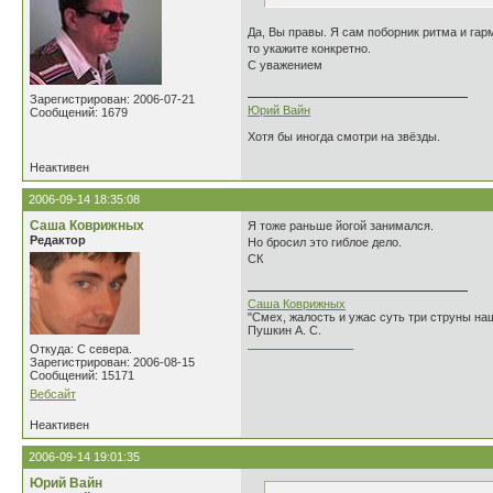
Да, Вы правы. Я сам поборник ритма и гарм
то укажите конкретно.
С уважением
Зарегистрирован: 2006-07-21
Юрий Вайн
Сообщений: 1679
Хотя бы иногда смотри на звёзды.
Неактивен
2006-09-14 18:35:08
Саша Коврижных
Я тоже раньше йогой занимался.
Редактор
Но бросил это гиблое дело.
СК
Саша Коврижных
"Смех, жалость и ужас суть три струны н
Пушкин А. С.
________________
Откуда: С севера.
Зарегистрирован: 2006-08-15
Сообщений: 15171
Вебсайт
Неактивен
2006-09-14 19:01:35
Юрий Вайн