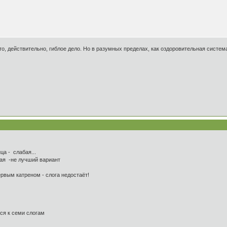
то, действительно, гиблое дело. Но в разумных пределах, как оздоровительная система
а - слабая...
ая -не лучший вариант
вым катреном - слога недостаёт!
я к семи слогам