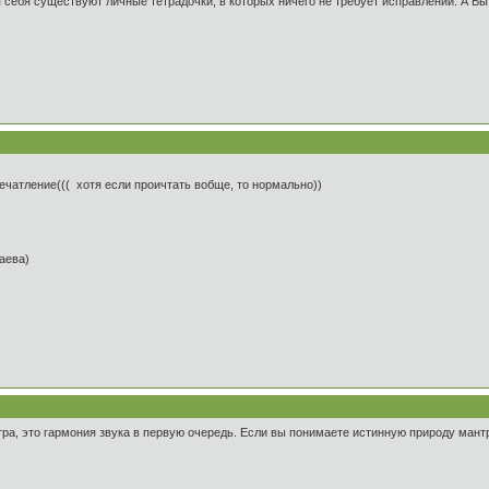
себя существуют личные тетрадочки, в которых ничего не требует исправлений. А Вы
печатление((( хотя если проичтать вобще, то нормально))
таева)
тра, это гармония звука в первую очередь. Если вы понимаете истинную природу мант