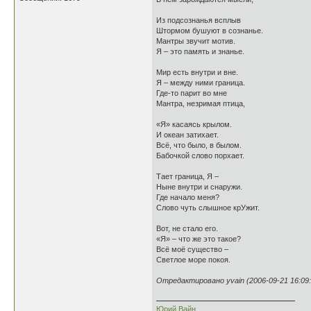
Из подсознанья всплыв
Штормом бушуют в сознанье.
Мантры звучит мотив.
Я – это память и знанье.
Мир есть внутри и вне.
Я – между ними граница.
Где-то парит во мне
Мантра, незримая птица,
«Я» касаясь крылом.
И океан затихает.
Всё, что было, в былом.
Бабочкой слово порхает.
Тает граница, Я –
Ныне внутри и снаружи.
Где начало меня?
Слово чуть слышное крУжит.
Вот, не стало его.
«Я» – что же это такое?
Всё моё существо –
Светлое море покоя.
Отредактировано yvain (2006-09-21 16:09:
Юрий Вайн