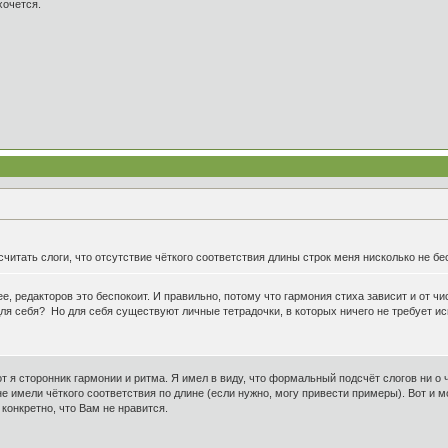
хочется.
читать слоги, что отсутствие чёткого соответствия длины строк меня нисколько не бе
олее, редакторов это беспокоит. И правильно, потому что гармония стиха зависит и от ч
ля себя? Но для себя существуют личные тетрадочки, в которых ничего не требует ис
т я сторонник гармонии и ритма. Я имел в виду, что формальный подсчёт слогов ни о
е имели чёткого соответствия по длине (если нужно, могу привести примеры). Вот и 
 конкретно, что Вам не нравится.