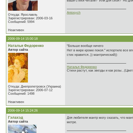
ваши стихи читали? Или для себя? Но для 
Antosych
Откуда: Ярославль
Зарегистрирован: 2006-03-16
Сообщений: 5994
Неактивен
2006-09-14 15:00:18
Наталья Федоренко
"Больше вообще ничего
Автор сайта
Нет в мире кроме покоя." испортило все в
стих нравится..)) мантрический))
Наталья Федоренко
Стихи растут, как звезды и как розы...(Цве
Откуда: Днепропетровск (Украина)
Зарегистрирован: 2006-07-12
Сообщений: 1498
Неактивен
2006-09-14 15:24:26
Гэлахэд
Для любителя мантр могу сказать, что ман
Автор сайта
метре.