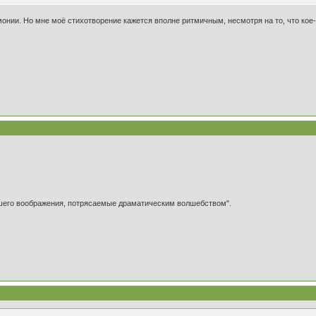
онии. Но мне моё стихотворение кажется вполне ритмичным, несмотря на то, что кое-г
ашего воображения, потрясаемые драматическим волшебством".