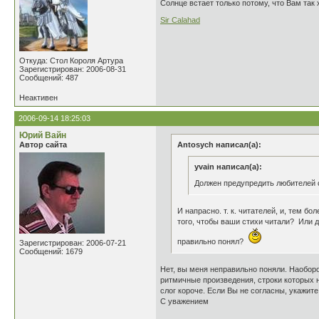
Солнце встает только потому, что Вам так 
Sir Calahad
Откуда: Стол Короля Артура
Зарегистрирован: 2006-08-31
Сообщений: 487
Неактивен
2006-09-14 18:25:03
Юрий Вайн
Автор сайта
Antosych написал(а):
yvain написал(а):
Должен предупредить любителей с
И напрасно. т. к. читателей, и, тем б
того, чтобы ваши стихи читали? Или д
правильно понял?
Зарегистрирован: 2006-07-21
Сообщений: 1679
Нет, вы меня неправильно поняли. Наоборо
ритмичные произведения, строки которых н
слог короче. Если Вы не согласны, укажите
С уважением