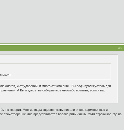
#6
спокоит.
исла слогов, и от ударений, и много от чего еще. Вы ведь публикуетесь для
правлений. А Вы и здесь не собираетесь что-либо править, если я вас
 чём не говорит. Многие выдающиеся поэты писали очень гармоничные и
моё стихотворение мне представляется вполне ритмичным, хотя строки кое-где на