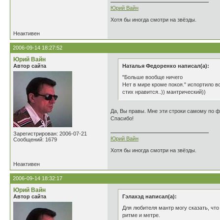
Юрий Вайн
Хотя бы иногда смотри на звёзды.
Неактивен
2006-09-14 18:27:52
Юрий Вайн
Автор сайта
Наталья Федоренко написал(а):
"Больше вообще ничего
Нет в мире кроме покоя." испортило в
стих нравится..)) мантрический))
Да, Вы правы. Мне эти строки самому по 
Спасибо!
Зарегистрирован: 2006-07-21
Юрий Вайн
Сообщений: 1679
Хотя бы иногда смотри на звёзды.
Неактивен
2006-09-14 18:32:17
Юрий Вайн
Автор сайта
Гэлахэд написал(а):
Для любителя мантр могу сказать, что
ритме и метре.