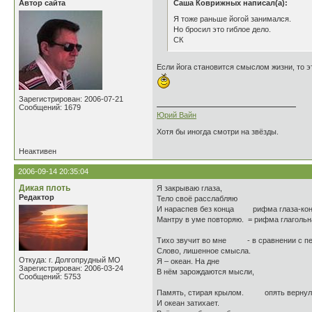
Автор сайта
Саша Коврижных написал(а):
Я тоже раньше йогой занимался.
Но бросил это гиблое дело.
СК
Если йога становится смыслом жизни, то э
Зарегистрирован: 2006-07-21
Сообщений: 1679
Юрий Вайн
Хотя бы иногда смотри на звёзды.
Неактивен
2006-09-14 20:35:04
Дикая плоть
Я закрываю глаза,
Редактор
Тело своё расслабляю
И нараспев без конца рифма глаза-конц
Мантру в уме повторяю. = рифма глагольн
Тихо звучит во мне - в сравнении с пер
Слово, лишенное смысла.
Откуда: г. Долгопрудный МО
Я – океан. На дне
Зарегистрирован: 2006-03-24
В нём зарождаются мысли,
Сообщений: 5753
Память, стирая крылом. опять вернулс
И океан затихает.