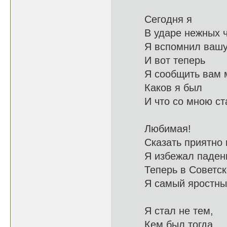
Сегодня я
В ударе не
Я вспомнил ваш
И вот теперь
Я сообщит
Каков я был
И что со 
Любимая!
Сказать п
Я избежал п
Теперь в Со
Я самый яро
Я стал не тем,
Кем бы