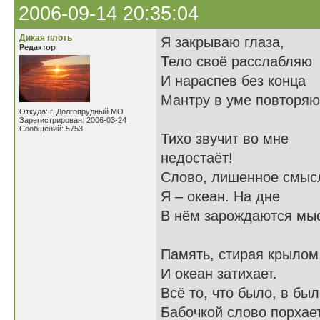
2006-09-14 20:35:04
Дикая плоть
Я закрываю глаза,
Редактор
Тело своё расслабляю
И нараспев без конца
Мантру в уме повторяю
Откуда: г. Долгопрудный МО
Зарегистрирован: 2006-03-24
Сообщений: 5753
Тихо звучит во мне -
недостаёт!
Слово, лишенное смыс
Я – океан. На дне
В нём зарождаются мы
Память, стирая крыл
И океан затихает.
Всё то, что было, в бы
Бабочкой слово порхает