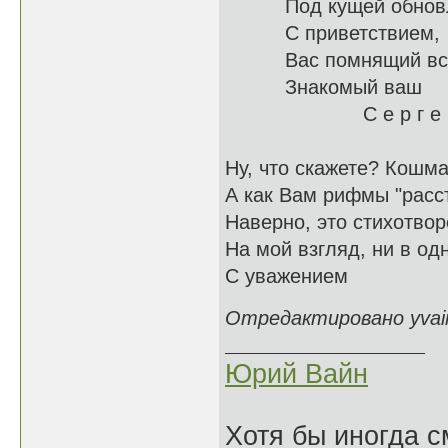
Под кущей о
С приветствием,
Вас помн
Знакомый ваш
С е р г е 
Ну, что скажете? Кошма
А как Вам рифмы "расст
Наверно, это стихотвор
На мой взгляд, ни в од
С уважением
Отредактировано yvain
Юрий Вайн
Хотя бы иногда с