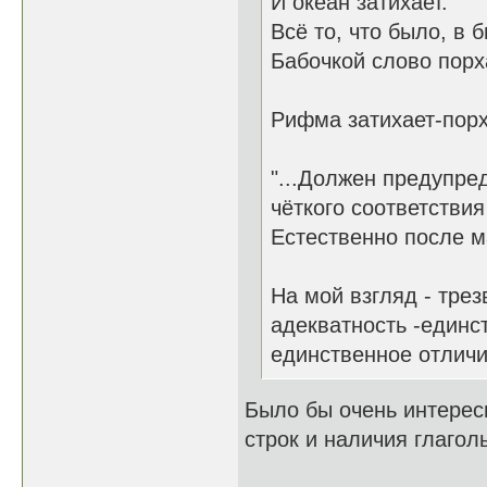
И океан затихает.
Всё то, что было, в 
Бабочкой слово порх
Рифма затихает-порх
"...Должен предупред
чёткого соответствия
Естественно после ма
На мой взгляд - трез
адекватность -единст
единственное отличи
Было бы очень интерес
строк и наличия глаго