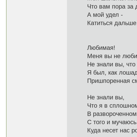
Что вам пора з
А мой удел -
Катитьс
Любимая!
Меня вы 
Не знали вы, ч
Я был, как лоша
Пришпоренная
Не знали вы,
Что я в с
В развороче
С того и мучаю
Куда несет 