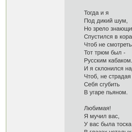
Тогда и я
Под ди
Но зрело з
Спустился в 
Чтоб не смотр
Тот трюм был -
Русским
И я склонил
Чтоб, не ст
Себя сгубить
В угар
Любимая!
Я муч
У вас была тоска