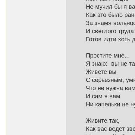
Не мучил бы я ва
Как это 
За знамя вольнос
И светл
Готов идти 
Простите мне...
Я знаю: 
Живете вы
С серьезны
Что не нужн
И сам я вам
Ни капель
Живите так,
Как вас в