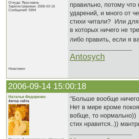
Откуда: Ярославль
правильно, потому что 
Зарегистрирован: 2006-03-16
Сообщений: 5994
ударений, и много от ч
стихи читали? Или для
в которых ничего не тр
либо править, если я 
Antosych
Неактивен
2006-09-14 15:00:18
Наталья Федоренко
"Больше вообще ничег
Автор сайта
Нет в мире кроме покоя
вобще, то нормально))
стих нравится..)) мантр