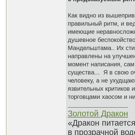
Как видно из вышепри
правильный ритм, и ве
имеющие неравносложн
душевное беспокойство
Мандельштама.. Их стих
направлены на улучшен
момент написания, сам
существа... Я в свою 
человеку, а не ухудщаю
язвительных критиков и
торговцами хаосом и н
Золотой Дракон
«Дракон питается
в прозрачной во