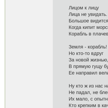
Лицом к лицу
Лица не
Большое видит
Когда кипит
Корабль в пла
Земля - корабль!
Но кто-
За новой жиз
В прямую гу
Ее направ
Ну кто ж из на
Не падал, не б
Их мало, с
Кто крепким в