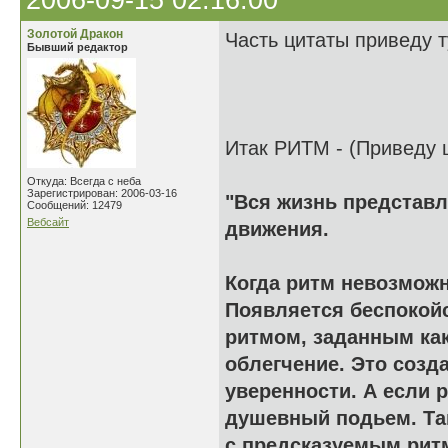
2006-09-15 02:16:00
Золотой Дракон
Часть цитаты приведу т
Бывший редактор
Итак РИТМ - (Приведу ц
Откуда: Всегда с неба
Зарегистрирован: 2006-03-16
"Вся жизнь представл
Сообщений: 12479
Вебсайт
движения.
Когда ритм невозможн
Появляется беспокой
ритмом, заданным как
облегчение. Это созд
уверенности. А если 
душевный подьем. Та
с предсказуемым ритм