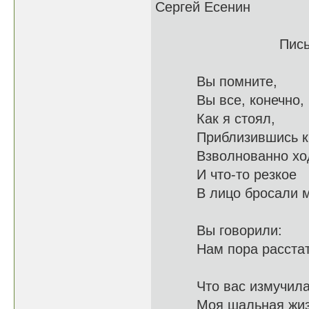
Сергей Есенин
Письмо к ж
Вы помните,
Вы все, кон
Как я стоял,
Приблизивш
Взволнованно х
И что-то резкое
В лицо б
Вы говорили:
Нам пор
Что вас измучил
Моя шаль