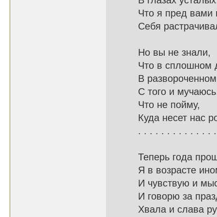
В глазах
Что я пред
Себя растрач
Но вы не знали,
Что в сп
В развороче
С того и мучаюсь
Что не
Куда несет н
. . . . . . . . . . . . . .
Теперь года прош
Я в возр
И чувствую и
И говорю за 
Хвала и с