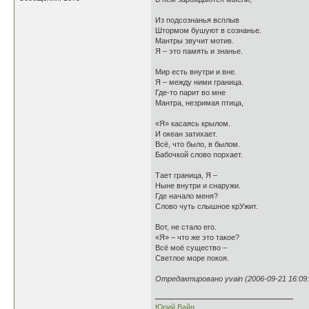
Из подсознанья всплыв
Штормом бушуют в сознанье.
Мантры звучит мотив.
Я – это память и знанье.
Мир есть внутри и вне.
Я – между ними граница.
Где-то парит во мне
Мантра, незримая птица,
«Я» касаясь крылом.
И океан затихает.
Всё, что было, в былом.
Бабочкой слово порхает.
Тает граница, Я –
Ныне внутри и снаружи.
Где начало меня?
Слово чуть слышное крУжит.
Вот, не стало его.
«Я» – что же это такое?
Всё моё существо –
Светлое море покоя.
Отредактировано yvain (2006-09-21 16:09:
Юрий Вайн