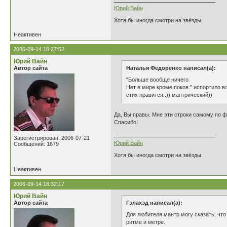
Юрий Вайн
Хотя бы иногда смотри на звёзды.
Неактивен
2006-09-14 18:27:52
Юрий Вайн
Автор сайта
Наталья Федоренко написал(а):
"Больше вообще ничего
Нет в мире кроме покоя." испортило в
стих нравится..)) мантрический))
Да, Вы правы. Мне эти строки самому по 
Спасибо!
Зарегистрирован: 2006-07-21
Юрий Вайн
Сообщений: 1679
Хотя бы иногда смотри на звёзды.
Неактивен
2006-09-14 18:32:17
Юрий Вайн
Автор сайта
Гэлахэд написал(а):
Для любителя мантр могу сказать, что
ритме и метре.