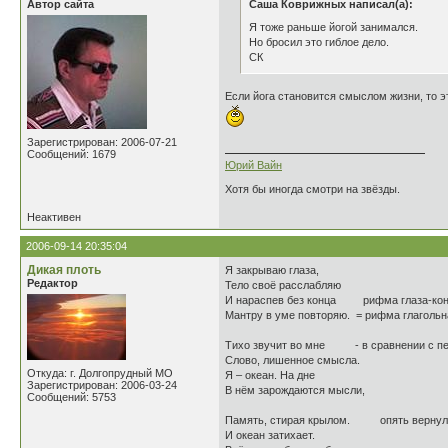
Автор сайта
Саша Коврижных написал(а):
Я тоже раньше йогой занимался.
Но бросил это гиблое дело.
СК
Если йога становится смыслом жизни, то э
Зарегистрирован: 2006-07-21
Сообщений: 1679
Юрий Вайн
Хотя бы иногда смотри на звёзды.
Неактивен
2006-09-14 20:35:04
Дикая плоть
Я закрываю глаза,
Редактор
Тело своё расслабляю
И нараспев без конца рифма глаза-конц
Мантру в уме повторяю. = рифма глагольн
Тихо звучит во мне - в сравнении с пер
Слово, лишенное смысла.
Откуда: г. Долгопрудный МО
Я – океан. На дне
Зарегистрирован: 2006-03-24
В нём зарождаются мысли,
Сообщений: 5753
Память, стирая крылом. опять вернулс
И океан затихает.