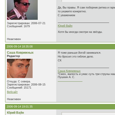
Да, Вы правы. Я сам поборник ритма и гарм
то укажите конкретно.
С уважением
Зарегистрирован: 2006-07-21
Юрий Вайн
Сообщений: 1679
Хотя бы иногда смотри на звёзды.
Неактивен
2006-09-14 18:35:08
Саша Коврижных
Я тоже раньше йогой занимался.
Редактор
Но бросил это гиблое дело.
СК
Саша Коврижных
"Смех, жалость и ужас суть три струны н
Пушкин А. С.
________________
Откуда: С севера.
Зарегистрирован: 2006-08-15
Сообщений: 15171
Вебсайт
Неактивен
2006-09-14 19:01:35
Юрий Вайн