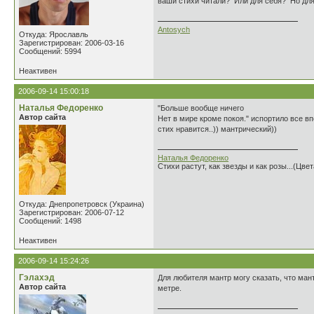
ваши стихи читали? Или для себя? Но для 
Antosych
Откуда: Ярославль
Зарегистрирован: 2006-03-16
Сообщений: 5994
Неактивен
2006-09-14 15:00:18
Наталья Федоренко
"Больше вообще ничего
Автор сайта
Нет в мире кроме покоя." испортило все в
стих нравится..)) мантрический))
Наталья Федоренко
Стихи растут, как звезды и как розы...(Цве
Откуда: Днепропетровск (Украина)
Зарегистрирован: 2006-07-12
Сообщений: 1498
Неактивен
2006-09-14 15:24:26
Гэлахэд
Для любителя мантр могу сказать, что ман
Автор сайта
метре.