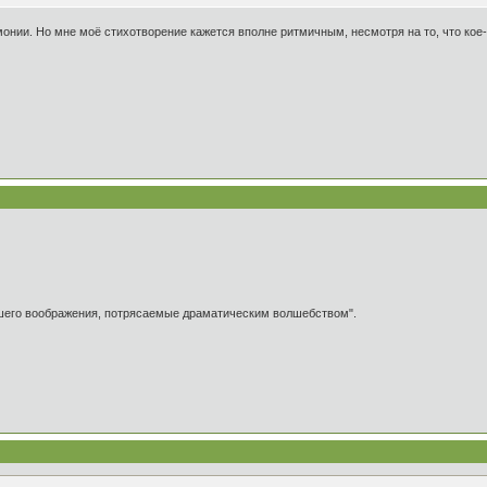
онии. Но мне моё стихотворение кажется вполне ритмичным, несмотря на то, что кое-г
ашего воображения, потрясаемые драматическим волшебством".