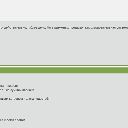
то, действительно, гиблое дело. Но в разумных пределах, как оздоровительная система
а - слабая...
ая -не лучший вариант
вым катреном - слога недостаёт!
я к семи слогам