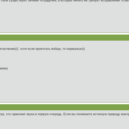
себя существуют личные тетрадочки, в которых ничего не требует исправлений. А Вы
печатление((( хотя если проичтать вобще, то нормально))
таева)
тра, это гармония звука в первую очередь. Если вы понимаете истинную природу мант