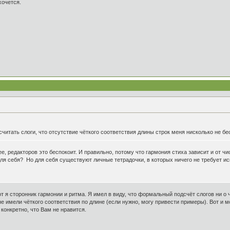
хочется.
читать слоги, что отсутствие чёткого соответствия длины строк меня нисколько не бе
олее, редакторов это беспокоит. И правильно, потому что гармония стиха зависит и от ч
ля себя? Но для себя существуют личные тетрадочки, в которых ничего не требует ис
т я сторонник гармонии и ритма. Я имел в виду, что формальный подсчёт слогов ни о
е имели чёткого соответствия по длине (если нужно, могу привести примеры). Вот и 
 конкретно, что Вам не нравится.