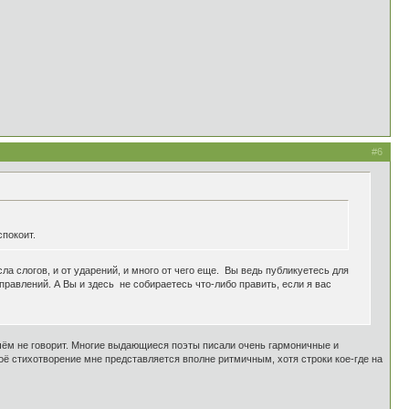
#6
спокоит.
исла слогов, и от ударений, и много от чего еще. Вы ведь публикуетесь для
правлений. А Вы и здесь не собираетесь что-либо править, если я вас
 чём не говорит. Многие выдающиеся поэты писали очень гармоничные и
моё стихотворение мне представляется вполне ритмичным, хотя строки кое-где на