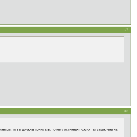
#7
#8
мантры, то вы должны понимать, почему истинная поэзия так зациклена на