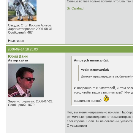
Солнце встает только потому, что Вам так 
Sir Calahad
Откуда: Стол Короля Артура
Зарегистрирован: 2006-08-31
Сообщений: 487
Неактивен
2006-09-14 18:25:03
Юрий Вайн
Автор сайта
Antosych написал(а):
yvain написал(а):
Должен предупредить любителей с
И напрасно. т. к. читателей, и, тем б
того, чтобы ваши стихи читали? Или д
правильно понял?
Зарегистрирован: 2006-07-21
Сообщений: 1679
Нет, вы меня неправильно поняли. Наоборо
ритмичные произведения, строки которых н
слог короче. Если Вы не согласны, укажите
С уважением