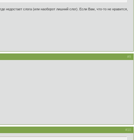
де недостает слога (или наоборот лишний слог). Если Вам, что-то не нравится,
#9
#10