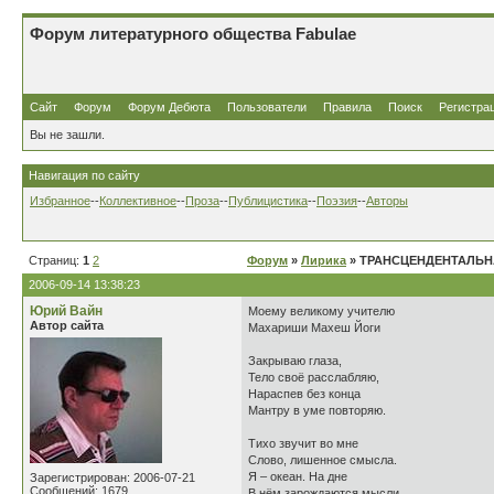
Форум литературного общества Fabulae
Сайт
Форум
Форум Дебюта
Пользователи
Правила
Поиск
Регистра
Вы не зашли.
Навигация по сайту
Избранное
--
Коллективное
--
Проза
--
Публицистика
--
Поэзия
--
Авторы
Страниц:
1
2
Форум
»
Лирика
» ТРАНСЦЕНДЕНТАЛЬН
2006-09-14 13:38:23
Юрий Вайн
Моему великому учителю
Автор сайта
Махариши Махеш Йоги
Закрываю глаза,
Тело своё расслабляю,
Нараспев без конца
Мантру в уме повторяю.
Тихо звучит во мне
Слово, лишенное смысла.
Я – океан. На дне
Зарегистрирован: 2006-07-21
Сообщений: 1679
В нём зарождаются мысли,