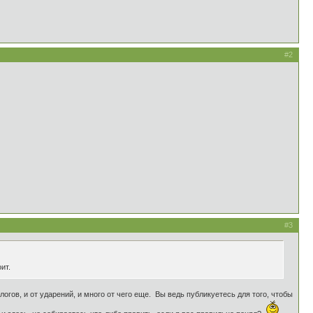
#2
#3
ит.
слогов, и от ударений, и много от чего еще. Вы ведь публикуетесь для того, чтобы