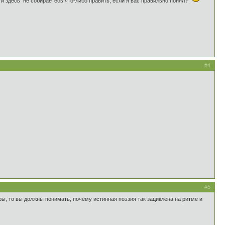
 и здесь не собираетесь что-либо править, если я вас правильно понял?
#4
#5
ры, то вы должны понимать, почему истинная поэзия так зациклена на ритме и