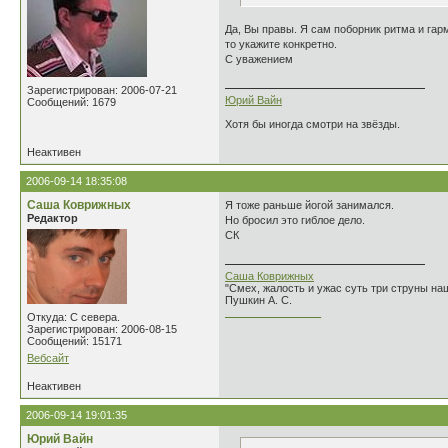
Да, Вы правы. Я сам поборник ритма и гарм
то укажите конкретно.
С уважением
Зарегистрирован: 2006-07-21
Юрий Вайн
Сообщений: 1679
Хотя бы иногда смотри на звёзды.
Неактивен
2006-09-14 18:35:08
Саша Коврижных
Я тоже раньше йогой занимался.
Редактор
Но бросил это гиблое дело.
СК
Саша Коврижных
"Смех, жалость и ужас суть три струны н
Пушкин А. С.
________________
Откуда: С севера.
Зарегистрирован: 2006-08-15
Сообщений: 15171
Вебсайт
Неактивен
2006-09-14 19:01:35
Юрий Вайн