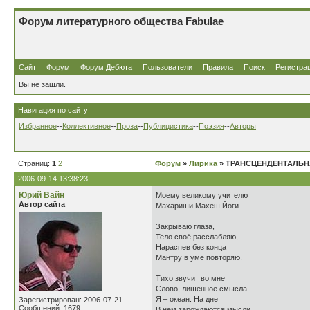
Форум литературного общества Fabulae
Сайт
Форум
Форум Дебюта
Пользователи
Правила
Поиск
Регистра
Вы не зашли.
Навигация по сайту
Избранное
--
Коллективное
--
Проза
--
Публицистика
--
Поэзия
--
Авторы
Страниц:
1
2
Форум
»
Лирика
» ТРАНСЦЕНДЕНТАЛЬН
2006-09-14 13:38:23
Юрий Вайн
Моему великому учителю
Автор сайта
Махариши Махеш Йоги
Закрываю глаза,
Тело своё расслабляю,
Нараспев без конца
Мантру в уме повторяю.
Тихо звучит во мне
Слово, лишенное смысла.
Я – океан. На дне
Зарегистрирован: 2006-07-21
Сообщений: 1679
В нём зарождаются мысли,