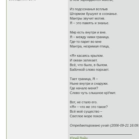
Из подсознанья всплыв
Штормом бушуют в сознанье.
Мантры звучит мотив.
Я – это память и знанье.
Мир есть внутри и вне.
Я – между ними граница.
Где-то парит во мне
Мантра, незримая птица,
«Я» касаясь крылом.
И океан затихает.
Всё, что было, в былом.
Бабочкой слово порхает.
Тает граница, Я –
Ныне внутри и снаружи.
Где начало меня?
Слово чуть слышное крУжит.
Вот, не стало его.
«Я» – что же это такое?
Всё моё существо –
Светлое море покоя.
Отредактировано yvain (2006-09-21 16:09:
Юрий Вайн