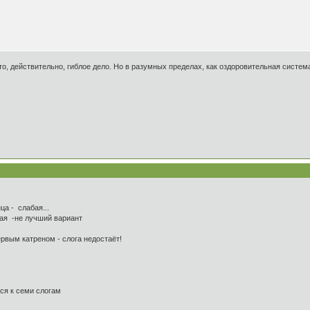
то, действительно, гиблое дело. Но в разумных пределах, как оздоровительная система
а - слабая...
ая -не лучший вариант
вым катреном - слога недостаёт!
я к семи слогам