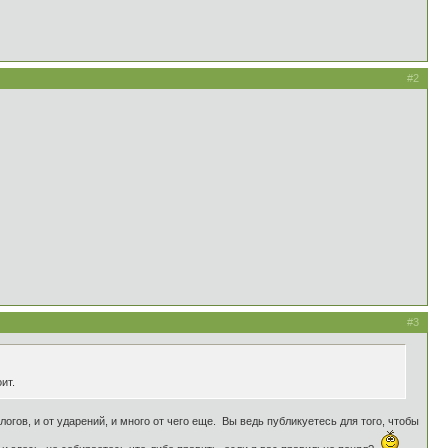
#2
#3
ит.
слогов, и от ударений, и много от чего еще. Вы ведь публикуетесь для того, чтобы