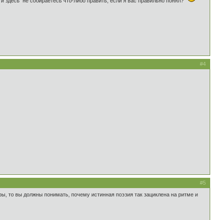
 и здесь не собираетесь что-либо править, если я вас правильно понял?
#4
#5
ры, то вы должны понимать, почему истинная поэзия так зациклена на ритме и