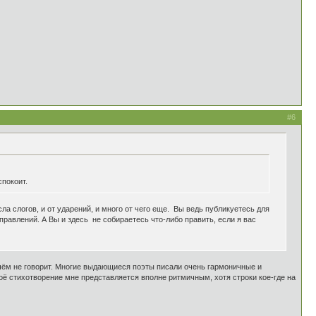
#6
спокоит.
исла слогов, и от ударений, и много от чего еще. Вы ведь публикуетесь для
правлений. А Вы и здесь не собираетесь что-либо править, если я вас
 чём не говорит. Многие выдающиеся поэты писали очень гармоничные и
моё стихотворение мне представляется вполне ритмичным, хотя строки кое-где на