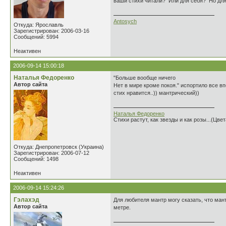
ваши стихи читали? Или для себя? Но для 
Antosych
Откуда: Ярославль
Зарегистрирован: 2006-03-16
Сообщений: 5994
Неактивен
2006-09-14 15:00:18
Наталья Федоренко
"Больше вообще ничего
Автор сайта
Нет в мире кроме покоя." испортило все в
стих нравится..)) мантрический))
Наталья Федоренко
Стихи растут, как звезды и как розы...(Цве
Откуда: Днепропетровск (Украина)
Зарегистрирован: 2006-07-12
Сообщений: 1498
Неактивен
2006-09-14 15:24:26
Гэлахэд
Для любителя мантр могу сказать, что ман
Автор сайта
метре.