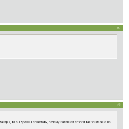
#7
#8
мантры, то вы должны понимать, почему истинная поэзия так зациклена на