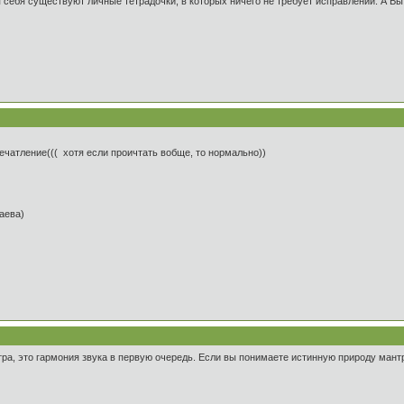
себя существуют личные тетрадочки, в которых ничего не требует исправлений. А Вы
печатление((( хотя если проичтать вобще, то нормально))
таева)
тра, это гармония звука в первую очередь. Если вы понимаете истинную природу мант