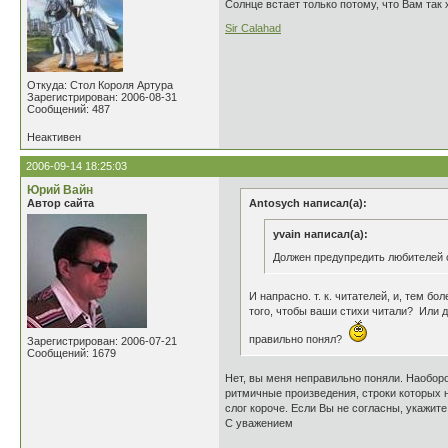
Солнце встает только потому, что Вам так 
Sir Calahad
Откуда: Стол Короля Артура
Зарегистрирован: 2006-08-31
Сообщений: 487
Неактивен
2006-09-14 18:25:03
Юрий Вайн
Автор сайта
Antosych написал(а):
yvain написал(а):
Должен предупредить любителей с
И напрасно. т. к. читателей, и, тем б
того, чтобы ваши стихи читали? Или д
правильно понял?
Зарегистрирован: 2006-07-21
Сообщений: 1679
Нет, вы меня неправильно поняли. Наоборо
ритмичные произведения, строки которых н
слог короче. Если Вы не согласны, укажите
С уважением