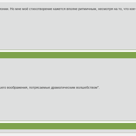
онии. Но мне моё стихотворение кажется вполне ритмичным, несмотря на то, что кое-г
ашего воображения, потрясаемые драматическим волшебством".