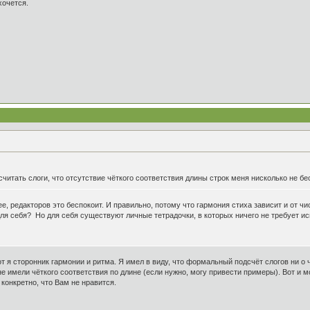
хочется.
читать слоги, что отсутствие чёткого соответствия длины строк меня нисколько не бе
олее, редакторов это беспокоит. И правильно, потому что гармония стиха зависит и от ч
ля себя? Но для себя существуют личные тетрадочки, в которых ничего не требует ис
т я сторонник гармонии и ритма. Я имел в виду, что формальный подсчёт слогов ни о
е имели чёткого соответствия по длине (если нужно, могу привести примеры). Вот и 
 конкретно, что Вам не нравится.