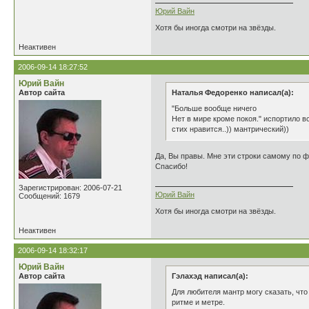
Юрий Вайн
Хотя бы иногда смотри на звёзды.
Неактивен
2006-09-14 18:27:52
Юрий Вайн
Автор сайта
Наталья Федоренко написал(а):
"Больше вообще ничего
Нет в мире кроме покоя." испортило в
стих нравится..)) мантрический))
Да, Вы правы. Мне эти строки самому по 
Спасибо!
Зарегистрирован: 2006-07-21
Юрий Вайн
Сообщений: 1679
Хотя бы иногда смотри на звёзды.
Неактивен
2006-09-14 18:32:17
Юрий Вайн
Автор сайта
Гэлахэд написал(а):
Для любителя мантр могу сказать, что
ритме и метре.