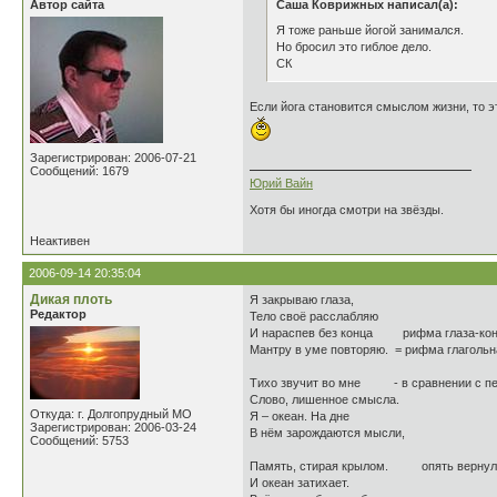
Автор сайта
Саша Коврижных написал(а):
Я тоже раньше йогой занимался.
Но бросил это гиблое дело.
СК
Если йога становится смыслом жизни, то э
Зарегистрирован: 2006-07-21
Сообщений: 1679
Юрий Вайн
Хотя бы иногда смотри на звёзды.
Неактивен
2006-09-14 20:35:04
Дикая плоть
Я закрываю глаза,
Редактор
Тело своё расслабляю
И нараспев без конца рифма глаза-конц
Мантру в уме повторяю. = рифма глагольн
Тихо звучит во мне - в сравнении с пер
Слово, лишенное смысла.
Откуда: г. Долгопрудный МО
Я – океан. На дне
Зарегистрирован: 2006-03-24
В нём зарождаются мысли,
Сообщений: 5753
Память, стирая крылом. опять вернулс
И океан затихает.