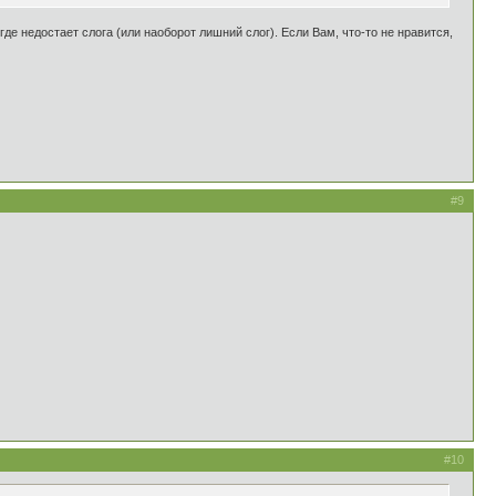
де недостает слога (или наоборот лишний слог). Если Вам, что-то не нравится,
#9
#10