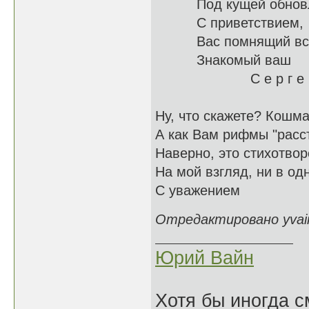
Под кущей о
С приветствием,
Вас помн
Знакомый ваш
С е р г е 
Ну, что скажете? Кошма
А как Вам рифмы "расст
Наверно, это стихотвор
На мой взгляд, ни в од
С уважением
Отредактировано yvain
Юрий Вайн
Хотя бы иногда с