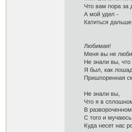
Что вам пора з
А мой удел -
Катитьс
Любимая!
Меня вы 
Не знали вы, ч
Я был, как лоша
Пришпоренная
Не знали вы,
Что я в с
В развороче
С того и мучаю
Куда несет 