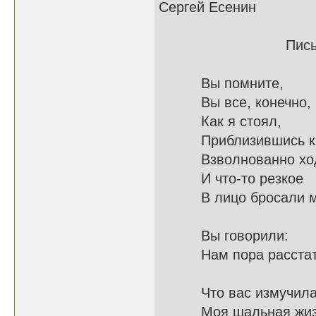
Сергей Есенин
Письмо к ж
Вы помните,
Вы все, кон
Как я стоял,
Приблизивш
Взволнованно х
И что-то резкое
В лицо б
Вы говорили:
Нам пор
Что вас измучил
Моя шаль