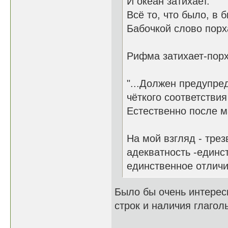
И океан затихает.
Всё то, что было, в 
Бабочкой слово порх
Рифма затихает-порх
"...Должен предупред
чёткого соответствия
Естественно после ма
На мой взгляд - трез
адекватность -единст
единственное отличи
Было бы очень интерес
строк и наличия глаго