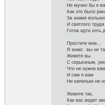
Не мучил бы я ва
Как это 
За знамя вольнос
И светл
Готов идти 
Простите мне...
Я знаю: 
Живете вы
С серьезны
Что не нужн
И сам я вам
Ни капель
Живите так,
Как вас в