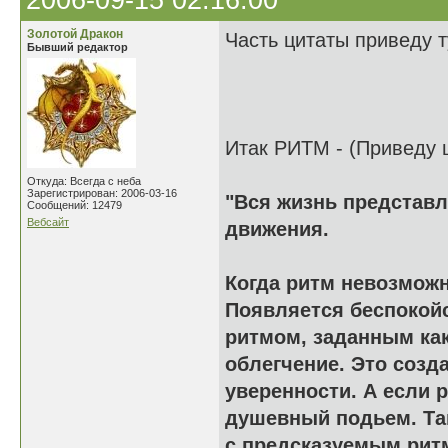
2006-09-15 02:16:00
Золотой Дракон
Часть цитаты приведу т
Бывший редактор
Итак РИТМ - (Приведу ц
Откуда: Всегда с неба
Зарегистрирован: 2006-03-16
"Вся жизнь представл
Сообщений: 12479
Вебсайт
движения.
Когда ритм невозможн
Появляется беспокой
ритмом, заданным как
облегчение. Это созд
уверенности. А если 
душевный подьем. Та
с предсказуемым ритм