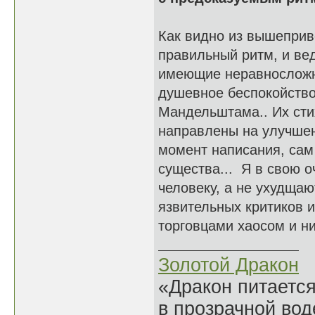
Как видно из вышепри
правильный ритм, и ве
имеющие неравносложн
душевное беспокойство
Мандельштама.. Их стих
направлены на улучшен
момент написания, сам
существа... Я в свою 
человеку, а не ухудщаю
язвительных критиков и
торговцами хаосом и н
Золотой Дракон
«Дракон питается
в прозрачной во