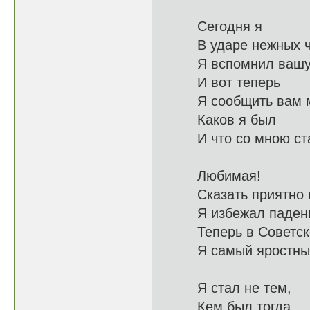
Сегодня я
В ударе не
Я вспомнил ваш
И вот теперь
Я сообщит
Каков я был
И что со 
Любимая!
Сказать п
Я избежал п
Теперь в Со
Я самый яро
Я стал не тем,
Кем бы