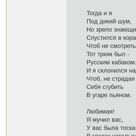
Тогда и я
Под ди
Но зрело з
Спустился в 
Чтоб не смотр
Тот трюм был -
Русским
И я склонил
Чтоб, не ст
Себя сгубить
В угар
Любимая!
Я муч
У вас была тоска