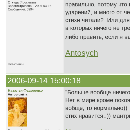
Откуда: Ярославль
правильно, потому что 
Зарегистрирован: 2006-03-16
Сообщений: 5994
ударений, и много от ч
стихи читали? Или для
в которых ничего не тр
либо править, если я 
Antosych
Неактивен
2006-09-14 15:00:18
Наталья Федоренко
"Больше вообще ничег
Автор сайта
Нет в мире кроме покоя
вобще, то нормально))
стих нравится..)) мантр