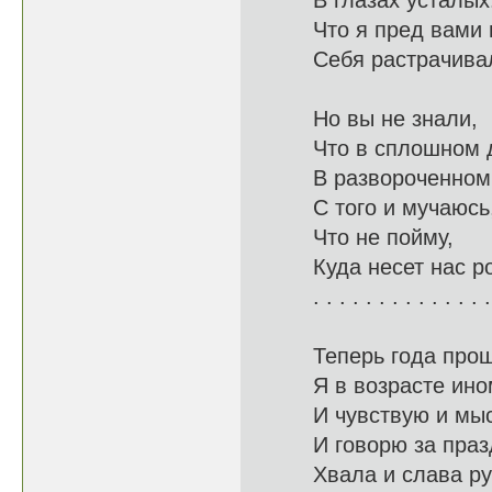
В глазах
Что я пред
Себя растрач
Но вы не знали,
Что в сп
В развороче
С того и мучаюсь
Что не
Куда несет н
. . . . . . . . . . . . . .
Теперь года прош
Я в возр
И чувствую и
И говорю за 
Хвала и с