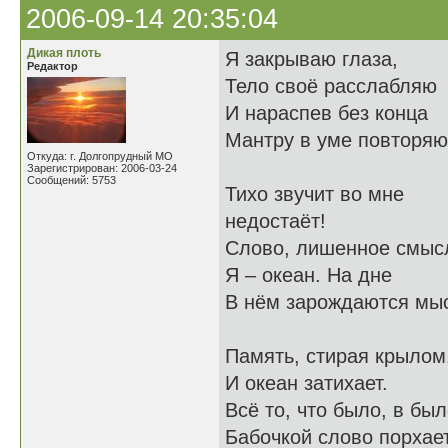
2006-09-14 20:35:04
Дикая плоть
Я закрываю глаза,
Редактор
Тело своё расслабляю
И нараспев без конца
Мантру в уме повторяю
Откуда: г. Долгопрудный МО
Зарегистрирован: 2006-03-24
Сообщений: 5753
Тихо звучит во мне -
недостаёт!
Слово, лишенное смыс
Я – океан. На дне
В нём зарождаются мы
Память, стирая крыл
И океан затихает.
Всё то, что было, в бы
Бабочкой слово порхает