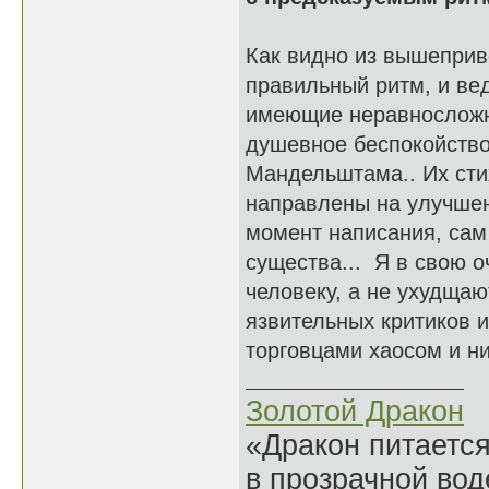
Как видно из вышепри
правильный ритм, и ве
имеющие неравносложн
душевное беспокойство
Мандельштама.. Их стих
направлены на улучшен
момент написания, сам
существа... Я в свою 
человеку, а не ухудщаю
язвительных критиков и
торговцами хаосом и н
Золотой Дракон
«Дракон питается
в прозрачной во