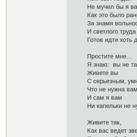
Не мучил бы я ва
Как это 
За знамя вольнос
И светл
Готов идти 
Простите мне...
Я знаю: 
Живете вы
С серьезны
Что не нужн
И сам я вам
Ни капель
Живите так,
Как вас в