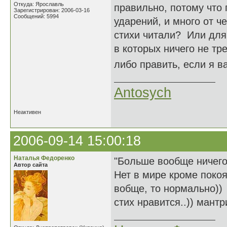
Откуда: Ярославль
правильно, потому что 
Зарегистрирован: 2006-03-16
Сообщений: 5994
ударений, и много от ч
стихи читали? Или для
в которых ничего не тр
либо править, если я 
Antosych
Неактивен
2006-09-14 15:00:18
Наталья Федоренко
"Больше вообще ничег
Автор сайта
Нет в мире кроме покоя
вобще, то нормально))
стих нравится..)) мантр