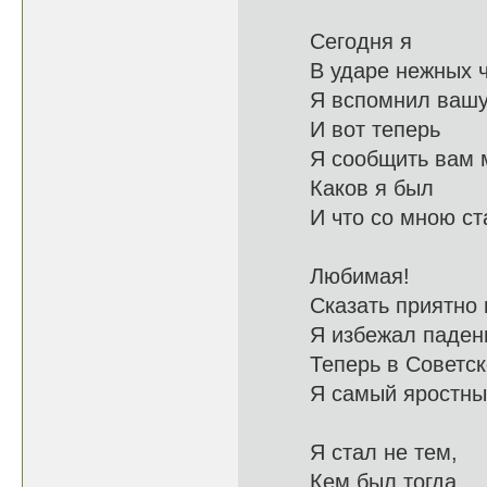
Сегодня я
В ударе не
Я вспомнил ваш
И вот теперь
Я сообщит
Каков я был
И что со 
Любимая!
Сказать п
Я избежал п
Теперь в Со
Я самый яро
Я стал не тем,
Кем бы