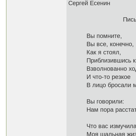
Сергей Есенин
Письмо к ж
Вы помните,
Вы все, кон
Как я стоял,
Приблизивш
Взволнованно х
И что-то резкое
В лицо б
Вы говорили:
Нам пор
Что вас измучил
Моя шаль