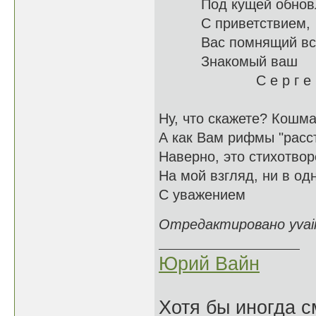
Под кущей о
С приветствием,
Вас помн
Знакомый ваш
С е р г е 
Ну, что скажете? Кошма
А как Вам рифмы "расст
Наверно, это стихотвор
На мой взгляд, ни в од
С уважением
Отредактировано yvain
Юрий Вайн
Хотя бы иногда с