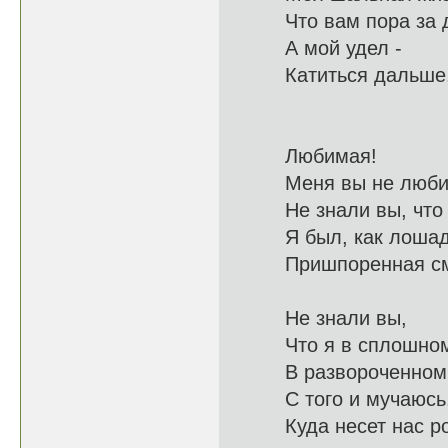
Что вам пора з
А мой удел -
Катитьс
Любимая!
Меня вы 
Не знали вы, ч
Я был, как лоша
Пришпоренная
Не знали вы,
Что я в с
В развороче
С того и мучаю
Куда несет 