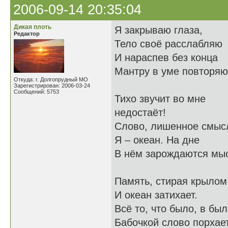
2006-09-14 20:35:04
Дикая плоть
Я закрываю глаза,
Редактор
Тело своё расслабляю
И нараспев без конца
Мантру в уме повторяю
Откуда: г. Долгопрудный МО
Зарегистрирован: 2006-03-24
Сообщений: 5753
Тихо звучит во мне -
недостаёт!
Слово, лишенное смыс
Я – океан. На дне
В нём зарождаются мы
Память, стирая крыл
И океан затихает.
Всё то, что было, в бы
Бабочкой слово порхает