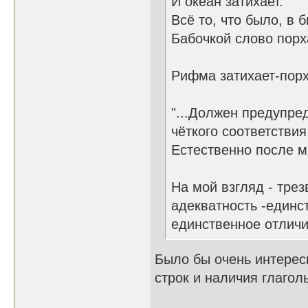
И океан затихает.
Всё то, что было, в 
Бабочкой слово порх
Рифма затихает-порх
"...Должен предупред
чёткого соответствия
Естественно после ма
На мой взгляд - трез
адекватность -единст
единственное отличи
Было бы очень интерес
строк и наличия глаго