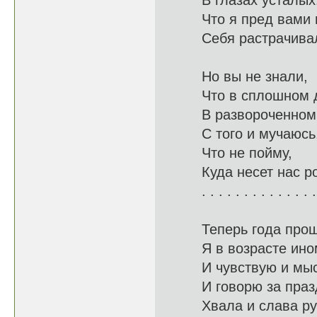
В глазах
Что я пред
Себя растрач
Но вы не знали,
Что в сп
В развороче
С того и мучаюсь
Что не
Куда несет н
. . . . . . . . . . . . . .
Теперь года прош
Я в возр
И чувствую и
И говорю за 
Хвала и с