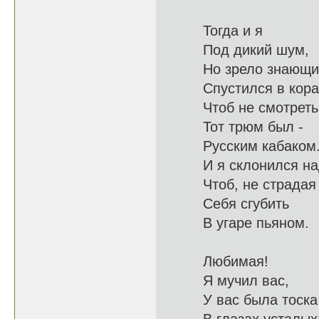
Тогда и я
Под ди
Но зрело з
Спустился в 
Чтоб не смотр
Тот трюм был -
Русским
И я склонил
Чтоб, не ст
Себя сгубить
В угар
Любимая!
Я муч
У вас была тоска