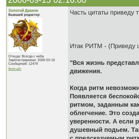
2006-09-15 02:16:00
Золотой Дракон
Часть цитаты приведу т
Бывший редактор
Итак РИТМ - (Приведу ц
Откуда: Всегда с неба
Зарегистрирован: 2006-03-16
"Вся жизнь представл
Сообщений: 12479
Вебсайт
движения.
Когда ритм невозможн
Появляется беспокой
ритмом, заданным как
облегчение. Это созд
уверенности. А если 
душевный подьем. Та
с предсказуемым ритм