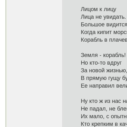
Лицом к лицу
Лица не
Большое видит
Когда кипит
Корабль в пла
Земля - корабль!
Но кто-
За новой жиз
В прямую гу
Ее направ
Ну кто ж из на
Не падал, не б
Их мало, с
Кто крепким в