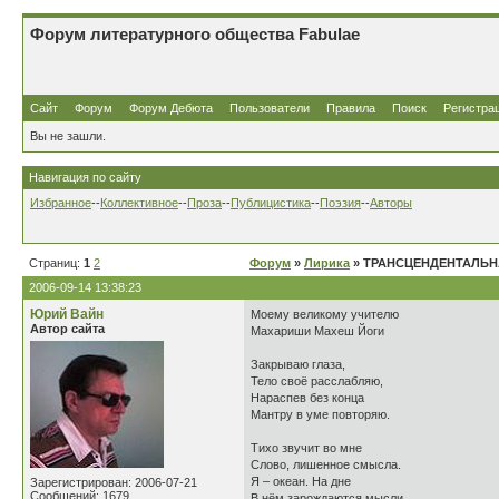
Форум литературного общества Fabulae
Сайт
Форум
Форум Дебюта
Пользователи
Правила
Поиск
Регистра
Вы не зашли.
Навигация по сайту
Избранное
--
Коллективное
--
Проза
--
Публицистика
--
Поэзия
--
Авторы
Страниц:
1
2
Форум
»
Лирика
» ТРАНСЦЕНДЕНТАЛЬН
2006-09-14 13:38:23
Юрий Вайн
Моему великому учителю
Автор сайта
Махариши Махеш Йоги
Закрываю глаза,
Тело своё расслабляю,
Нараспев без конца
Мантру в уме повторяю.
Тихо звучит во мне
Слово, лишенное смысла.
Я – океан. На дне
Зарегистрирован: 2006-07-21
Сообщений: 1679
В нём зарождаются мысли,