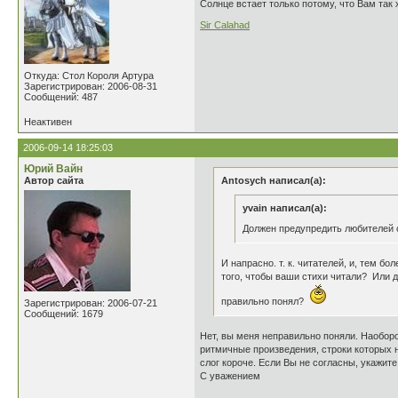
Солнце встает только потому, что Вам так 
Sir Calahad
Откуда: Стол Короля Артура
Зарегистрирован: 2006-08-31
Сообщений: 487
Неактивен
2006-09-14 18:25:03
Юрий Вайн
Автор сайта
Antosych написал(а):
yvain написал(а):
Должен предупредить любителей с
И напрасно. т. к. читателей, и, тем б
того, чтобы ваши стихи читали? Или д
правильно понял?
Зарегистрирован: 2006-07-21
Сообщений: 1679
Нет, вы меня неправильно поняли. Наоборо
ритмичные произведения, строки которых н
слог короче. Если Вы не согласны, укажите
С уважением