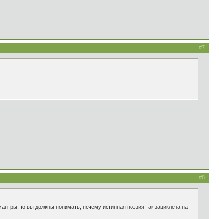
#7
#8
мантры, то вы должны понимать, почему истинная поэзия так зациклена на