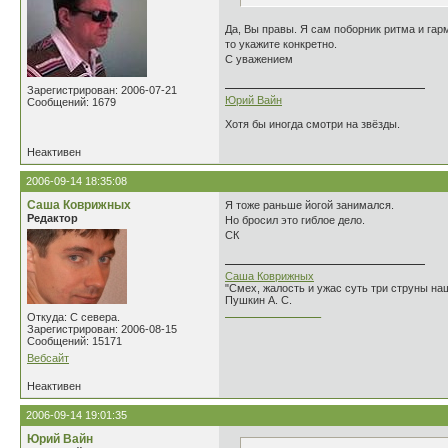
Да, Вы правы. Я сам поборник ритма и гарм
то укажите конкретно.
С уважением
Зарегистрирован: 2006-07-21
Юрий Вайн
Сообщений: 1679
Хотя бы иногда смотри на звёзды.
Неактивен
2006-09-14 18:35:08
Саша Коврижных
Я тоже раньше йогой занимался.
Редактор
Но бросил это гиблое дело.
СК
Саша Коврижных
"Смех, жалость и ужас суть три струны н
Пушкин А. С.
________________
Откуда: С севера.
Зарегистрирован: 2006-08-15
Сообщений: 15171
Вебсайт
Неактивен
2006-09-14 19:01:35
Юрий Вайн