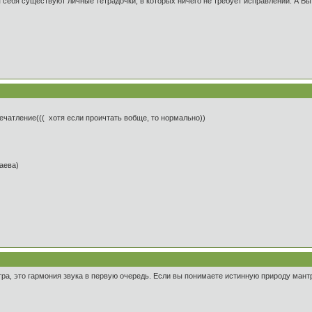
себя существуют личные тетрадочки, в которых ничего не требует исправлений. А Вы
печатление((( хотя если проичтать вобще, то нормально))
таева)
тра, это гармония звука в первую очередь. Если вы понимаете истинную природу мант