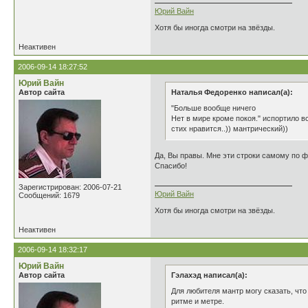
Юрий Вайн
Хотя бы иногда смотри на звёзды.
Неактивен
2006-09-14 18:27:52
Юрий Вайн
Автор сайта
Наталья Федоренко написал(а):
"Больше вообще ничего
Нет в мире кроме покоя." испортило в
стих нравится..)) мантрический))
Да, Вы правы. Мне эти строки самому по 
Спасибо!
Зарегистрирован: 2006-07-21
Юрий Вайн
Сообщений: 1679
Хотя бы иногда смотри на звёзды.
Неактивен
2006-09-14 18:32:17
Юрий Вайн
Автор сайта
Гэлахэд написал(а):
Для любителя мантр могу сказать, что
ритме и метре.