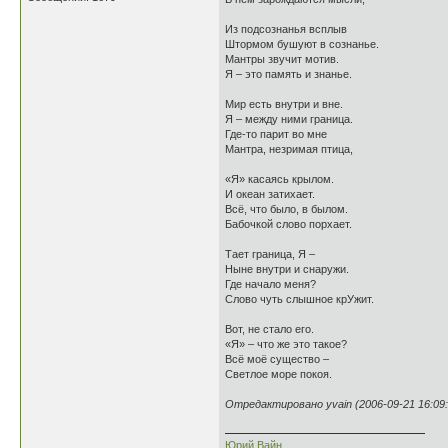
Из подсознанья всплыв
Штормом бушуют в сознанье.
Мантры звучит мотив.
Я – это память и знанье.
Мир есть внутри и вне.
Я – между ними граница.
Где-то парит во мне
Мантра, незримая птица,
«Я» касаясь крылом.
И океан затихает.
Всё, что было, в былом.
Бабочкой слово порхает.
Тает граница, Я –
Ныне внутри и снаружи.
Где начало меня?
Слово чуть слышное крУжит.
Вот, не стало его.
«Я» – что же это такое?
Всё моё существо –
Светлое море покоя.
Отредактировано yvain (2006-09-21 16:09:
Юрий Вайн