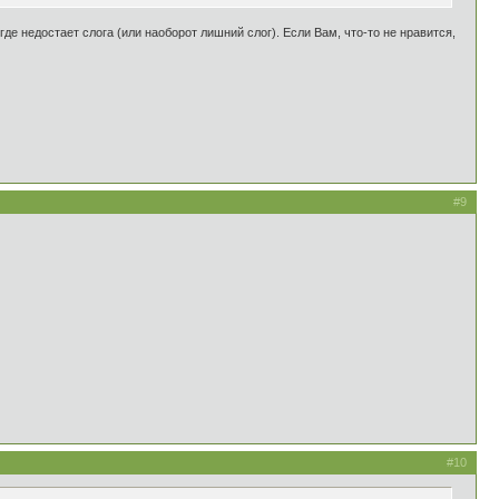
де недостает слога (или наоборот лишний слог). Если Вам, что-то не нравится,
#9
#10