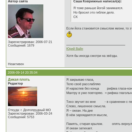
Автор сайта
Саша Коврижных написал(а):
Я тоже раньше йогой занимался.
Но бросил это гиблое дело.
СК
Если йога становится смыслом жизни, то э
Зарегистрирован: 2006-07-21
Сообщений: 1679
Юрий Вайн
Хотя бы иногда смотри на звёзды.
Неактивен
2006-09-14 20:35:04
Дикая плоть
Я закрываю глаза,
Редактор
Тело своё расслабляю
И нараспев без конца рифма глаза-конц
Мантру в уме повторяю. = рифма глагольн
Тихо звучит во мне - в сравнении с пер
Слово, лишенное смысла.
Откуда: г. Долгопрудный МО
Я – океан. На дне
Зарегистрирован: 2006-03-24
В нём зарождаются мысли,
Сообщений: 5753
Память, стирая крылом. опять вернулс
И океан затихает.