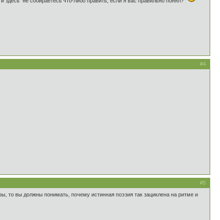
 и здесь не собираетесь что-либо править, если я вас правильно понял?
#4
#5
ры, то вы должны понимать, почему истинная поэзия так зациклена на ритме и