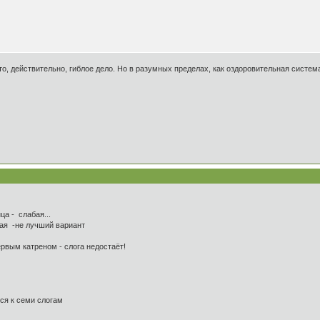
то, действительно, гиблое дело. Но в разумных пределах, как оздоровительная система
а - слабая...
ая -не лучший вариант
вым катреном - слога недостаёт!
я к семи слогам