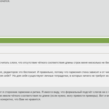
хочется.
читать слоги, что отсутствие чёткого соответствия длины строк меня нисколько не бе
олее, редакторов это беспокоит. И правильно, потому что гармония стиха зависит и от ч
ля себя? Но для себя существуют личные тетрадочки, в которых ничего не требует ис
т я сторонник гармонии и ритма. Я имел в виду, что формальный подсчёт слогов ни о
е имели чёткого соответствия по длине (если нужно, могу привести примеры). Вот и 
 конкретно, что Вам не нравится.