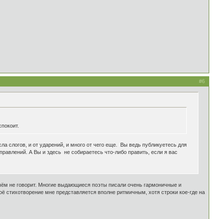
#6
спокоит.
исла слогов, и от ударений, и много от чего еще. Вы ведь публикуетесь для
правлений. А Вы и здесь не собираетесь что-либо править, если я вас
 чём не говорит. Многие выдающиеся поэты писали очень гармоничные и
моё стихотворение мне представляется вполне ритмичным, хотя строки кое-где на