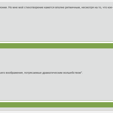
онии. Но мне моё стихотворение кажется вполне ритмичным, несмотря на то, что кое-г
ашего воображения, потрясаемые драматическим волшебством".