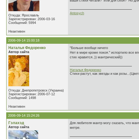
ваши стихи читали? Или для себя? Но для 
Antosych
Откуда: Ярославль
Зарегистрирован: 2006-03-16
Сообщений: 5994
Неактивен
2006-09-14 15:00:18
Наталья Федоренко
"Больше вообще ничего
Автор сайта
Нет в мире кроме покоя." испортило все в
стих нравится..)) мантрический))
Наталья Федоренко
Стихи растут, как звезды и как розы...(Цве
Откуда: Днепропетровск (Украина)
Зарегистрирован: 2006-07-12
Сообщений: 1498
Неактивен
2006-09-14 15:24:26
Гэлахэд
Для любителя мантр могу сказать, что ман
Автор сайта
метре.