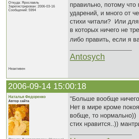
Откуда: Ярославль
правильно, потому что 
Зарегистрирован: 2006-03-16
Сообщений: 5994
ударений, и много от ч
стихи читали? Или для
в которых ничего не тр
либо править, если я 
Antosych
Неактивен
2006-09-14 15:00:18
Наталья Федоренко
"Больше вообще ничег
Автор сайта
Нет в мире кроме покоя
вобще, то нормально))
стих нравится..)) мантр