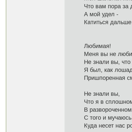
Что вам пора з
А мой удел -
Катитьс
Любимая!
Меня вы 
Не знали вы, ч
Я был, как лоша
Пришпоренная
Не знали вы,
Что я в с
В развороче
С того и мучаю
Куда несет 