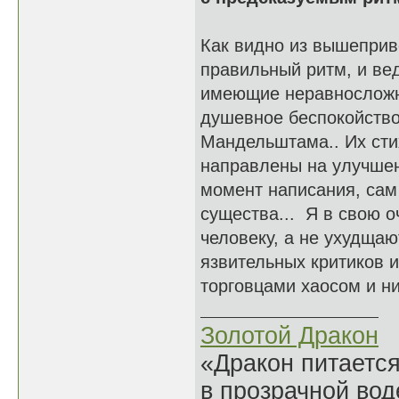
Как видно из вышепри
правильный ритм, и ве
имеющие неравносложн
душевное беспокойство
Мандельштама.. Их стих
направлены на улучшен
момент написания, сам
существа... Я в свою 
человеку, а не ухудщаю
язвительных критиков и
торговцами хаосом и н
Золотой Дракон
«Дракон питается
в прозрачной во