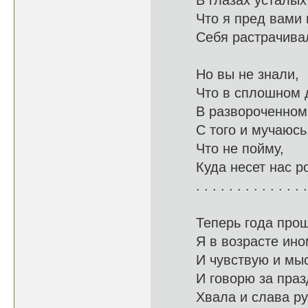
В глазах
Что я пред
Себя растрач
Но вы не знали,
Что в сп
В развороче
С того и мучаюсь
Что не
Куда несет н
. . . . . . . . . . . . . .
Теперь года прош
Я в возр
И чувствую и
И говорю за 
Хвала и с