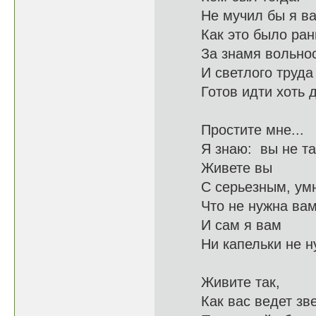
Не мучил бы я ва
Как это 
За знамя вольнос
И светл
Готов идти 
Простите мне...
Я знаю: 
Живете вы
С серьезны
Что не нужн
И сам я вам
Ни капель
Живите так,
Как вас в