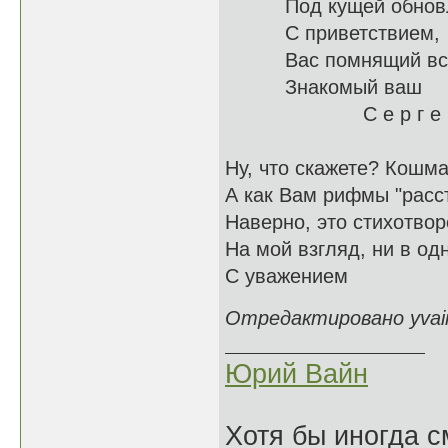
Под кущей о
С приветствием,
Вас помн
Знакомый ваш
С е р г е 
Ну, что скажете? Кошма
А как Вам рифмы "расст
Наверно, это стихотвор
На мой взгляд, ни в од
С уважением
Отредактировано yvain
Юрий Вайн
Хотя бы иногда с