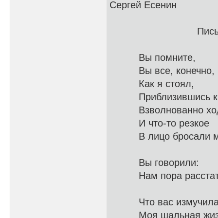
Сергей Есенин
Письмо к ж
Вы помните,
Вы все, кон
Как я стоял,
Приблизивш
Взволнованно х
И что-то резкое
В лицо б
Вы говорили:
Нам пор
Что вас измучил
Моя шаль