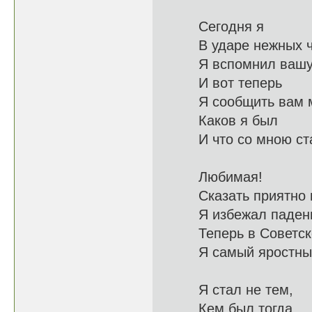
Сегодня я
В ударе не
Я вспомнил ваш
И вот теперь
Я сообщит
Каков я был
И что со 
Любимая!
Сказать п
Я избежал п
Теперь в Со
Я самый яро
Я стал не тем,
Кем бы