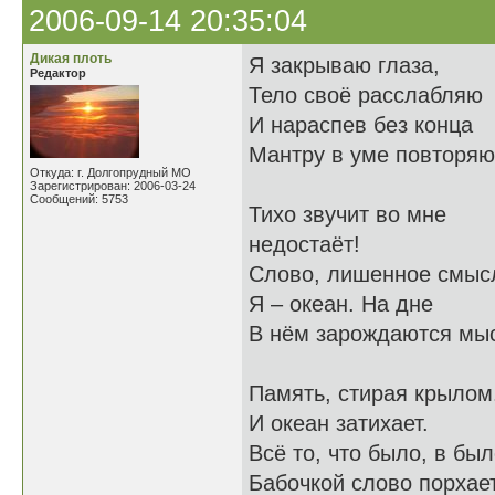
2006-09-14 20:35:04
Дикая плоть
Я закрываю глаза,
Редактор
Тело своё расслабляю
И нараспев без конца
Мантру в уме повторяю
Откуда: г. Долгопрудный МО
Зарегистрирован: 2006-03-24
Сообщений: 5753
Тихо звучит во мне -
недостаёт!
Слово, лишенное смыс
Я – океан. На дне
В нём зарождаются мы
Память, стирая крыл
И океан затихает.
Всё то, что было, в бы
Бабочкой слово порхает