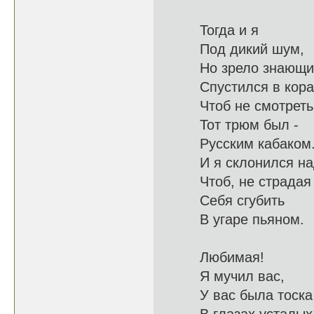
Тогда и я
Под ди
Но зрело з
Спустился в 
Чтоб не смотр
Тот трюм был -
Русским
И я склонил
Чтоб, не ст
Себя сгубить
В угар
Любимая!
Я муч
У вас была тоска