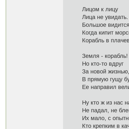
Лицом к лицу
Лица не
Большое видит
Когда кипит
Корабль в пла
Земля - корабль!
Но кто-
За новой жиз
В прямую гу
Ее направ
Ну кто ж из на
Не падал, не б
Их мало, с
Кто крепким в