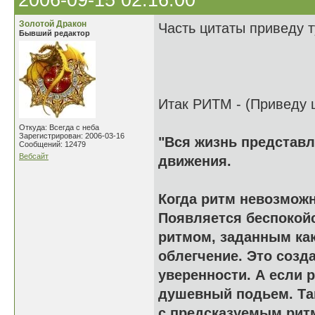
2006-09-15 02:16:00
Золотой Дракон
Часть цитаты приведу т
Бывший редактор
Итак РИТМ - (Приведу ц
Откуда: Всегда с неба
Зарегистрирован: 2006-03-16
"Вся жизнь представл
Сообщений: 12479
Вебсайт
движения.
Когда ритм невозможн
Появляется беспокой
ритмом, заданным как
облегчение. Это созд
уверенности. А если 
душевный подьем. Та
с предсказуемым ритм