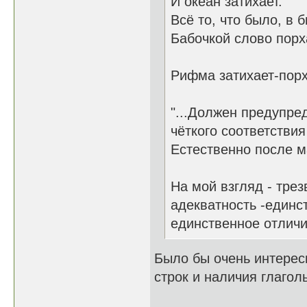
И океан затихает.
Всё то, что было, в 
Бабочкой слово порх
Рифма затихает-порх
"...Должен предупред
чёткого соответствия
Естественно после ма
На мой взгляд - трез
адекватность -единст
единственное отличи
Было бы очень интерес
строк и наличия глаго