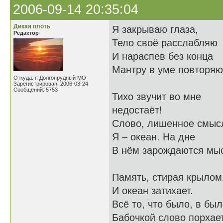
2006-09-14 20:35:04
Дикая плоть
Я закрываю глаза,
Редактор
Тело своё расслабляю
И нараспев без конца
Мантру в уме повторяю
Откуда: г. Долгопрудный МО
Зарегистрирован: 2006-03-24
Сообщений: 5753
Тихо звучит во мне -
недостаёт!
Слово, лишенное смыс
Я – океан. На дне
В нём зарождаются мы
Память, стирая крыл
И океан затихает.
Всё то, что было, в бы
Бабочкой слово порхает