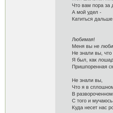
Что вам пора з
А мой удел -
Катитьс
Любимая!
Меня вы 
Не знали вы, ч
Я был, как лоша
Пришпоренная
Не знали вы,
Что я в с
В развороче
С того и мучаю
Куда несет 