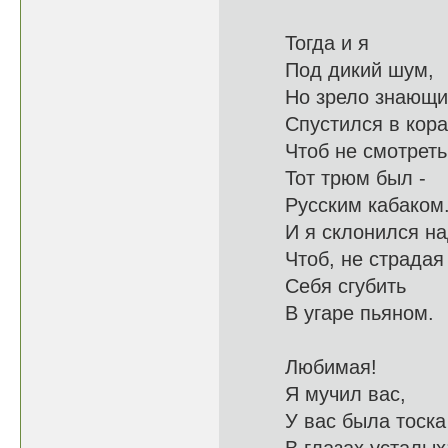
Тогда и я
Под ди
Но зрело з
Спустился в 
Чтоб не смотр
Тот трюм был -
Русским
И я склонил
Чтоб, не ст
Себя сгубить
В угар
Любимая!
Я муч
У вас была тоска