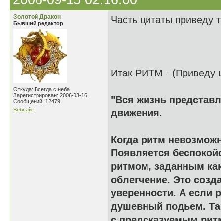
2006-09-15 02:16:00
Золотой Дракон
Часть цитаты приведу т
Бывший редактор
Итак РИТМ - (Приведу ц
Откуда: Всегда с неба
Зарегистрирован: 2006-03-16
"Вся жизнь представл
Сообщений: 12479
Вебсайт
движения.
Когда ритм невозможн
Появляется беспокой
ритмом, заданным как
облегчение. Это созд
уверенности. А если 
душевный подьем. Та
с предсказуемым ритм