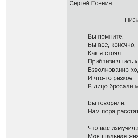
Сергей Есенин
Письмо к ж
Вы помните,
Вы все, кон
Как я стоял,
Приблизивш
Взволнованно х
И что-то резкое
В лицо б
Вы говорили:
Нам пор
Что вас измучил
Моя шаль