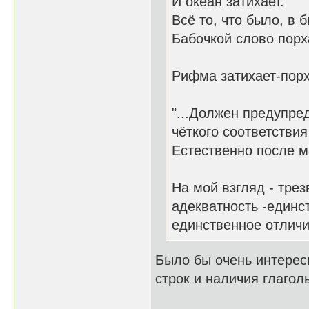
И океан затихает.
Всё то, что было, в 
Бабочкой слово порх
Рифма затихает-порх
"...Должен предупред
чёткого соответствия
Естественно после ма
На мой взгляд - трез
адекватность -единст
единственное отличи
Было бы очень интерес
строк и наличия глаго