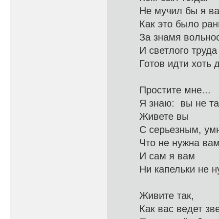
Не мучил бы я ва
Как это 
За знамя вольнос
И светл
Готов идти 
Простите мне...
Я знаю: 
Живете вы
С серьезны
Что не нужн
И сам я вам
Ни капель
Живите так,
Как вас в