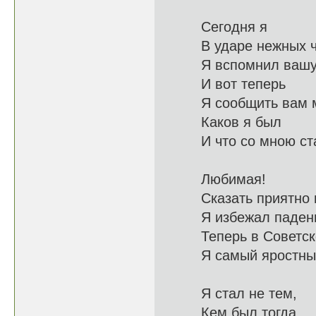
Сегодня я
В ударе не
Я вспомнил ваш
И вот теперь
Я сообщит
Каков я был
И что со 
Любимая!
Сказать п
Я избежал п
Теперь в Со
Я самый яро
Я стал не тем,
Кем бы