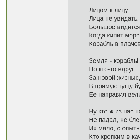
Лицом к лицу
Лица не
Большое видит
Когда кипит
Корабль в пла
Земля - корабль!
Но кто-
За новой жиз
В прямую гу
Ее направ
Ну кто ж из на
Не падал, не б
Их мало, с
Кто крепким в