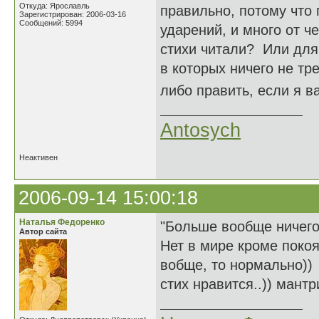
Откуда: Ярославль
правильно, потому что 
Зарегистрирован: 2006-03-16
Сообщений: 5994
ударений, и много от ч
стихи читали? Или для
в которых ничего не тр
либо править, если я 
Antosych
Неактивен
2006-09-14 15:00:18
Наталья Федоренко
"Больше вообще ничег
Автор сайта
Нет в мире кроме покоя
вобще, то нормально))
стих нравится..)) мантр