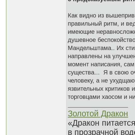
Как видно из вышепри
правильный ритм, и ве
имеющие неравносложн
душевное беспокойство
Мандельштама.. Их стих
направлены на улучшен
момент написания, сам
существа... Я в свою 
человеку, а не ухудщаю
язвительных критиков и
торговцами хаосом и н
Золотой Дракон
«Дракон питается
в прозрачной во