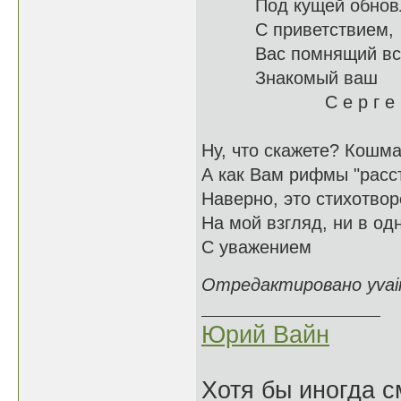
Под кущей о
С приветствием,
Вас помн
Знакомый ваш
С е р г е 
Ну, что скажете? Кошма
А как Вам рифмы "расст
Наверно, это стихотвор
На мой взгляд, ни в од
С уважением
Отредактировано yvain
Юрий Вайн
Хотя бы иногда с