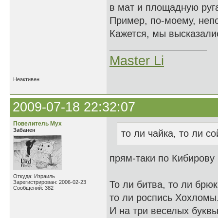
в мат и площадную руга
Пример, по-моему, неп
Кажется, мы высказалис
Master Li
Неактивен
2009-07-18 22:32:07
Повелитель Мух
Забанен
то ли чайка, то ли со
прям-таки по Кибирову
Откуда: Израиль
Зарегистрирован: 2006-02-23
То ли битва, то ли брюк
Сообщений: 382
то ли роспись Хохломы
И на три веселых букв