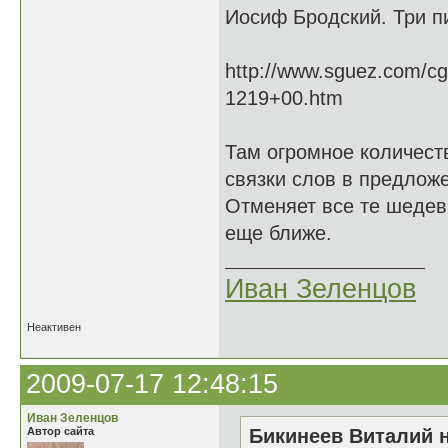
Иосиф Бродский. Три п
http://www.sguez.com/cg
1219+00.htm
Там огромное количест
связки слов в предложе
Отменяет все те шедев
еще ближе.
Иван Зеленцов
Неактивен
2009-07-17 12:48:15
Иван Зеленцов
Автор сайта
Бикинеев Виталий н