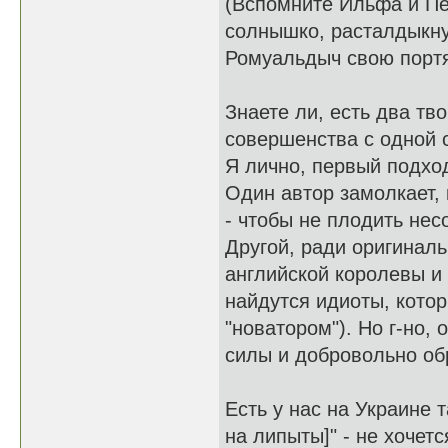
(Вспомните Ильфа и Пе
солнышко, расталдыкну
Ромуальдыч свою портян
Знаете ли, есть два тв
совершенства с одной с
Я лично, первый подхо
Один автор замолкает, 
- чтобы не плодить не
Другой, ради оригиналь
английской королевы и 
найдутся идиоты, котор
"новатором"). Но г-но, 
силы и добровольно об
Есть у нас на Украине т
на липыты]" - не хочетс