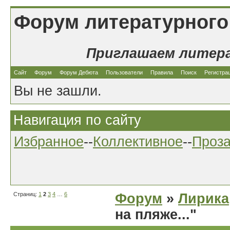
Форум литературного
Приглашаем литер
Сайт
Форум
Форум Дебюта
Пользователи
Правила
Поиск
Регистра
Вы не зашли.
Навигация по сайту
Избранное
--
Коллективное
--
Проз
Страниц:
1
2
3
4
…
6
Форум
»
Лирика
на пляже..."