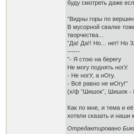
буду смотреть даже есл
"Видны горы по вершин
В мусорной свалке тож
творчества...
"Да! Да!! Но... нет! Но
------
"- Я стою на берегу
Не могу поднять ногУ.
- Не ногУ, а нОгу.
- Всё равно не мОгу!"
(х/ф "Шишок", Шишок - 
Как по мне, и тема и е
хотели сказать и наши 
Отредактировано Бикин