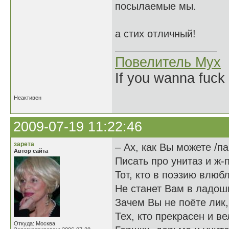
посылаемые мы.
а стих отличный!
Повелитель Мух
If you wanna fuck 
Неактивен
2009-07-19 11:22:46
зарета
– Ах, как Вы можете /п
Автор сайта
Писать про унитаз и ж-п
Тот, кто в поэзию влюб
Не станет Вам в ладош
Зачем Вы не поёте лик,
Тех, кто прекрасен и в
Откуда: Москва