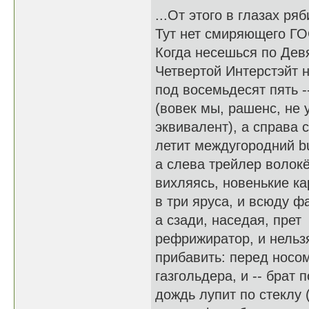
...От этого в глазах ряб
Тут нет смиряющего ГО
Когда несешься по Дев
Четвертой Интерстэйт 
под восемьдесят пять -
(вовек мы, рашенс, не 
эквивалент), а справа 
летит междугородний b
а слева трейлер волокё
вихляясь, новенькие к
в три яруса, и всюду ф
а сзади, наседая, прет
рефрижиратор, и нельз
прибавить: перед носо
газгольдера, и -- брат п
дождь лупит по стеклу (