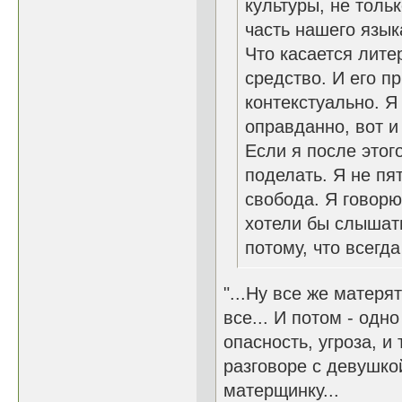
культуры, не толь
часть нашего язык
Что касается лите
средство. И его п
контекстуально. Я
оправданно, вот и
Если я после этого
поделать. Я не пя
свобода. Я говорю т
хотели бы слышать
потому, что всегд
"...Ну все же матерят
все... И потом - одн
опасность, угроза, и 
разговоре с девушко
матерщинку...