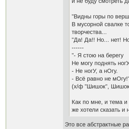
и не буду смотреть д
"Видны горы по вер
В мусорной свалке т
творчества...
"Да! Да!! Но... нет!
------
"- Я стою на берегу
Не могу поднять ногУ
- Не ногУ, а нОгу.
- Всё равно не мОгу!
(х/ф "Шишок", Шишок 
Как по мне, и тема 
же хотели сказать и 
Это все абстрактные ра