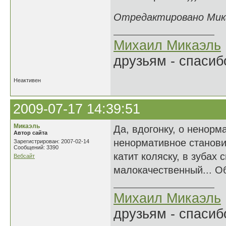
Отредактировано Микаэ
Михаил Микаэль
друзьям - спасибо
Неактивен
2009-07-17 14:39:51
Микаэль
Да, вдогонку, о ненорм
Автор сайта
ненормативное станови
Зарегистрирован: 2007-02-14
Сообщений: 3390
катит коляску, в зубах 
Вебсайт
малокачественный... О
Михаил Микаэль
друзьям - спасибо