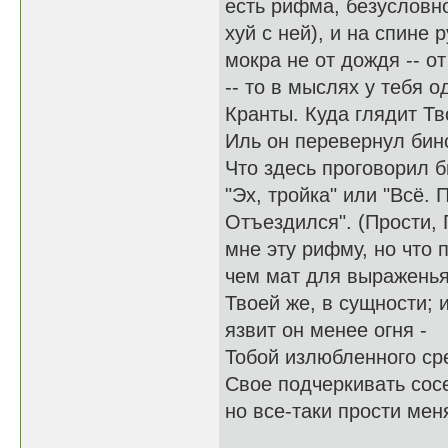
есть рифма, безусловно
хуй с ней), и на спине 
мокра не от дождя -- от
-- то в мыслях у тебя о
Кранты. Куда глядит Т
Иль он перевернул бин
Что здесь проговорил б
"Эх, тройка" или "Всё. 
Отъездился". (Прости, 
мне эту рифму, но что 
чем мат для выражень
Твоей же, в сущности; 
язвит он менее огня -
Тобой излюбленного ср
Свое подчеркивать сос
но все-таки прости меня