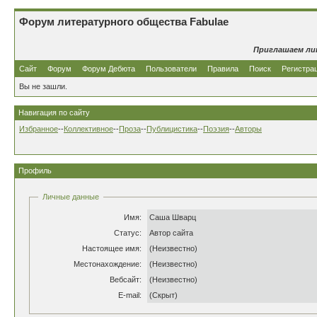
Форум литературного общества Fabulae
Приглашаем ли
Сайт
Форум
Форум Дебюта
Пользователи
Правила
Поиск
Регистра
Вы не зашли.
Навигация по сайту
Избранное
--
Коллективное
--
Проза
--
Публицистика
--
Поэзия
--
Авторы
Профиль
Личные данные
Имя:
Саша Шварц
Статус:
Автор сайта
Настоящее имя:
(Неизвестно)
Местонахождение:
(Неизвестно)
Вебсайт:
(Неизвестно)
E-mail:
(Скрыт)