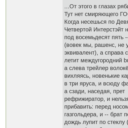
...От этого в глазах ряб
Тут нет смиряющего ГО
Когда несешься по Дев
Четвертой Интерстэйт 
под восемьдесят пять -
(вовек мы, рашенс, не 
эквивалент), а справа 
летит междугородний b
а слева трейлер волокё
вихляясь, новенькие к
в три яруса, и всюду ф
а сзади, наседая, прет
рефрижиратор, и нельз
прибавить: перед носо
газгольдера, и -- брат п
дождь лупит по стеклу (