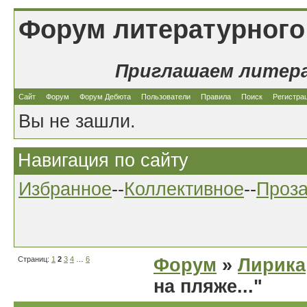
Форум литературного
Приглашаем литер
Сайт
Форум
Форум Дебюта
Пользователи
Правила
Поиск
Регистра
Вы не зашли.
Навигация по сайту
Избранное
--
Коллективное
--
Проз
Страниц:
1
2
3
4
…
6
Форум
»
Лирика
на пляже..."