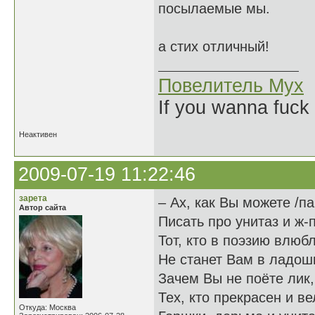
посылаемые мы.
а стих отличный!
Повелитель Мух
If you wanna fuck 
Неактивен
2009-07-19 11:22:46
зарета
– Ах, как Вы можете /п
Автор сайта
Писать про унитаз и ж-п
Тот, кто в поэзию влюб
Не станет Вам в ладош
Зачем Вы не поёте лик,
Тех, кто прекрасен и в
Откуда: Москва