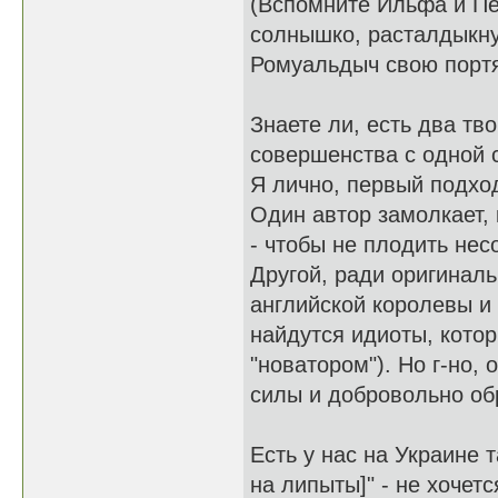
(Вспомните Ильфа и Пе
солнышко, расталдыкну
Ромуальдыч свою портян
Знаете ли, есть два тв
совершенства с одной с
Я лично, первый подхо
Один автор замолкает, 
- чтобы не плодить не
Другой, ради оригиналь
английской королевы и 
найдутся идиоты, котор
"новатором"). Но г-но, 
силы и добровольно об
Есть у нас на Украине т
на липыты]" - не хочетс