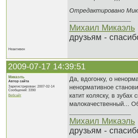
Отредактировано Микаэ
Михаил Микаэль
друзьям - спасибо
Неактивен
2009-07-17 14:39:51
Микаэль
Да, вдогонку, о ненорм
Автор сайта
ненормативное станови
Зарегистрирован: 2007-02-14
Сообщений: 3390
катит коляску, в зубах 
Вебсайт
малокачественный... О
Михаил Микаэль
друзьям - спасибо