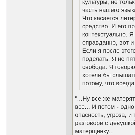
культуры, не толь
часть нашего язык
Что касается лите
средство. И его п
контекстуально. Я
оправданно, вот и
Если я после этого
поделать. Я не пя
свобода. Я говорю т
хотели бы слышать
потому, что всегд
"...Ну все же матерят
все... И потом - одн
опасность, угроза, и 
разговоре с девушко
матерщинку...