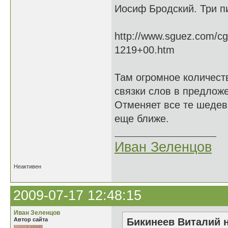
Иосиф Бродский. Три п
http://www.sguez.com/cg
1219+00.htm
Там огромное количест
связки слов в предложе
Отменяет все те шедев
еще ближе.
Иван Зеленцов
Неактивен
2009-07-17 12:48:15
Иван Зеленцов
Автор сайта
Бикинеев Виталий н