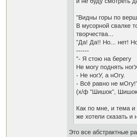
и не буду смотреть д
"Видны горы по вер
В мусорной свалке т
творчества...
"Да! Да!! Но... нет!
------
"- Я стою на берегу
Не могу поднять ногУ
- Не ногУ, а нОгу.
- Всё равно не мОгу!
(х/ф "Шишок", Шишок 
Как по мне, и тема 
же хотели сказать и 
Это все абстрактные ра