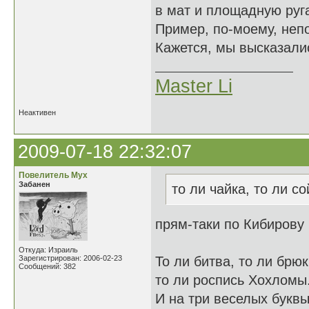
в мат и площадную руга
Пример, по-моему, неп
Кажется, мы высказалис
Master Li
Неактивен
2009-07-18 22:32:07
Повелитель Мух
Забанен
то ли чайка, то ли со
прям-таки по Кибирову
Откуда: Израиль
Зарегистрирован: 2006-02-23
То ли битва, то ли брюк
Сообщений: 382
то ли роспись Хохломы
И на три веселых букв