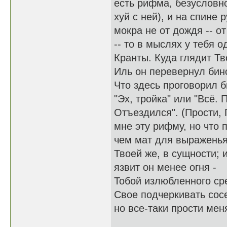
есть рифма, безусловно
хуй с ней), и на спине 
мокра не от дождя -- от
-- то в мыслях у тебя о
Кранты. Куда глядит Т
Иль он перевернул бин
Что здесь проговорил б
"Эх, тройка" или "Всё. 
Отъездился". (Прости, 
мне эту рифму, но что 
чем мат для выражень
Твоей же, в сущности; 
язвит он менее огня -
Тобой излюбленного ср
Свое подчеркивать сос
но все-таки прости меня