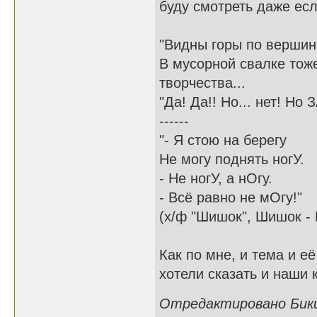
буду смотреть даже есл
"Видны горы по вершин
В мусорной свалке тож
творчества...
"Да! Да!! Но... нет! Но
------
"- Я стою на берегу
Не могу поднять ногУ.
- Не ногУ, а нОгу.
- Всё равно не мОгу!"
(х/ф "Шишок", Шишок - 
Как по мне, и тема и е
хотели сказать и наши 
Отредактировано Бикин