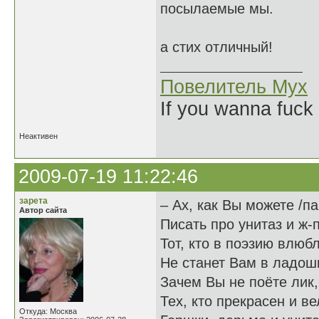
посылаемые мы.
а стих отличный!
Повелитель Мух
If you wanna fuck 
Неактивен
2009-07-19 11:22:46
зарета
– Ах, как Вы можете /п
Автор сайта
Писать про унитаз и ж-п
Тот, кто в поэзию влюб
Не станет Вам в ладош
Зачем Вы не поёте лик,
Тех, кто прекрасен и в
Откуда: Москва