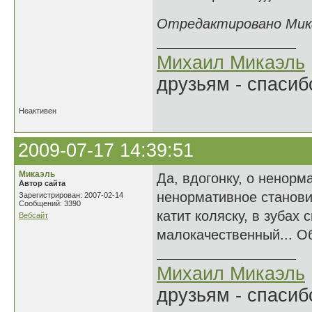
Отредактировано Микаэ
Михаил Микаэль
друзьям - спасибо
Неактивен
2009-07-17 14:39:51
Микаэль
Да, вдогонку, о ненорм
Автор сайта
ненормативное станови
Зарегистрирован: 2007-02-14
Сообщений: 3390
катит коляску, в зубах 
Вебсайт
малокачественный... О
Михаил Микаэль
друзьям - спасибо