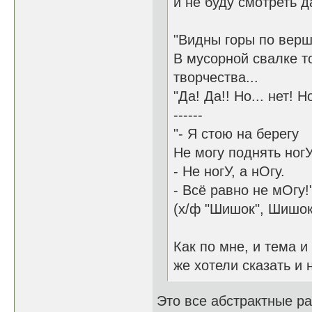
и не буду смотреть д
"Видны горы по вер
В мусорной свалке т
творчества...
"Да! Да!! Но... нет!
------
"- Я стою на берегу
Не могу поднять ногУ
- Не ногУ, а нОгу.
- Всё равно не мОгу!
(х/ф "Шишок", Шишок 
Как по мне, и тема 
же хотели сказать и 
Это все абстрактные ра