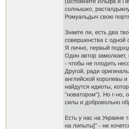
(Вспомните Ильфа и Пе
солнышко, расталдыкну
Ромуальдыч свою портян
Знаете ли, есть два тв
совершенства с одной с
Я лично, первый подхо
Один автор замолкает, 
- чтобы не плодить не
Другой, ради оригиналь
английской королевы и 
найдутся идиоты, котор
"новатором"). Но г-но, 
силы и добровольно об
Есть у нас на Украине т
на липыты]" - не хочетс