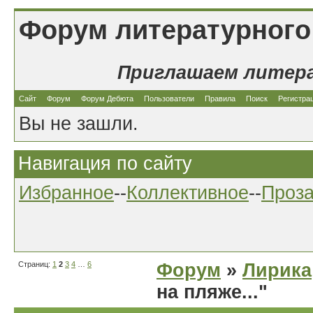
Форум литературного
Приглашаем литер
Сайт
Форум
Форум Дебюта
Пользователи
Правила
Поиск
Регистра
Вы не зашли.
Навигация по сайту
Избранное
--
Коллективное
--
Проз
Страниц:
1
2
3
4
…
6
Форум
»
Лирика
на пляже..."