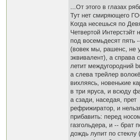
...От этого в глазах ряб
Тут нет смиряющего ГО
Когда несешься по Дев
Четвертой Интерстэйт 
под восемьдесят пять -
(вовек мы, рашенс, не 
эквивалент), а справа 
летит междугородний b
а слева трейлер волокё
вихляясь, новенькие к
в три яруса, и всюду ф
а сзади, наседая, прет
рефрижиратор, и нельз
прибавить: перед носо
газгольдера, и -- брат п
дождь лупит по стеклу (