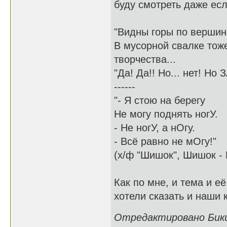
буду смотреть даже есл
"Видны горы по вершин
В мусорной свалке тож
творчества...
"Да! Да!! Но... нет! Но
------
"- Я стою на берегу
Не могу поднять ногУ.
- Не ногУ, а нОгу.
- Всё равно не мОгу!"
(х/ф "Шишок", Шишок - 
Как по мне, и тема и е
хотели сказать и наши 
Отредактировано Бикин