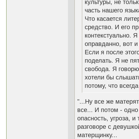
культуры, не толь
часть нашего язык
Что касается лите
средство. И его п
контекстуально. Я
оправданно, вот и
Если я после этого
поделать. Я не пя
свобода. Я говорю т
хотели бы слышать
потому, что всегд
"...Ну все же матерят
все... И потом - одн
опасность, угроза, и 
разговоре с девушко
матерщинку...