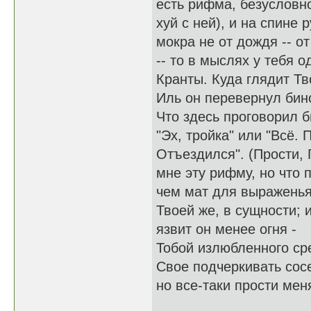
есть рифма, безусловно
хуй с ней), и на спине 
мокра не от дождя -- от
-- то в мыслях у тебя о
Кранты. Куда глядит Т
Иль он перевернул бин
Что здесь проговорил б
"Эх, тройка" или "Всё. 
Отъездился". (Прости, 
мне эту рифму, но что 
чем мат для выражень
Твоей же, в сущности; 
язвит он менее огня -
Тобой излюбленного ср
Свое подчеркивать сос
но все-таки прости меня