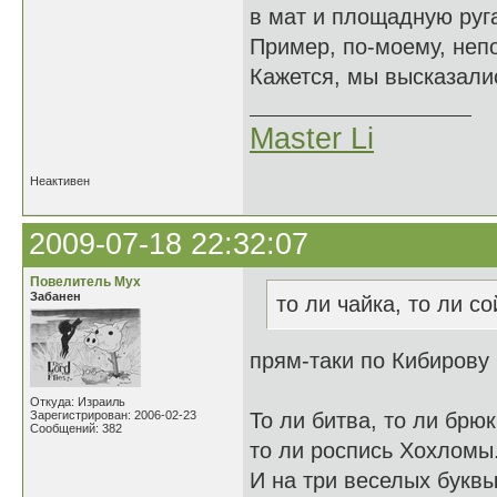
в мат и площадную руга
Пример, по-моему, неп
Кажется, мы высказалис
Master Li
Неактивен
2009-07-18 22:32:07
Повелитель Мух
Забанен
то ли чайка, то ли со
прям-таки по Кибирову
Откуда: Израиль
Зарегистрирован: 2006-02-23
То ли битва, то ли брюк
Сообщений: 382
то ли роспись Хохломы
И на три веселых букв