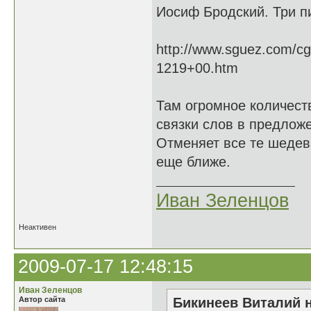
Иосиф Бродский. Три п
http://www.sguez.com/cg
1219+00.htm
Там огромное количест
связки слов в предложе
Отменяет все те шедев
еще ближе.
Иван Зеленцов
Неактивен
2009-07-17 12:48:15
Иван Зеленцов
Автор сайта
Бикинеев Виталий н