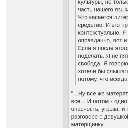
культуры, не толь
часть нашего язык
Что касается лите
средство. И его п
контекстуально. Я
оправданно, вот и
Если я после этого
поделать. Я не пя
свобода. Я говорю т
хотели бы слышать
потому, что всегд
"...Ну все же матерят
все... И потом - одн
опасность, угроза, и 
разговоре с девушко
матерщинку...