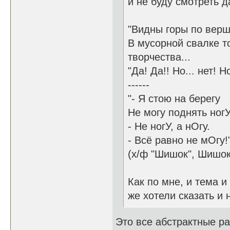
и не буду смотреть д
"Видны горы по вер
В мусорной свалке т
творчества...
"Да! Да!! Но... нет!
------
"- Я стою на берегу
Не могу поднять ногУ
- Не ногУ, а нОгу.
- Всё равно не мОгу!
(х/ф "Шишок", Шишок 
Как по мне, и тема 
же хотели сказать и 
Это все абстрактные ра