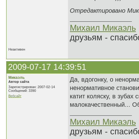
Отредактировано Микаэ
Михаил Микаэль
друзьям - спасибо
Неактивен
2009-07-17 14:39:51
Микаэль
Да, вдогонку, о ненорм
Автор сайта
ненормативное станови
Зарегистрирован: 2007-02-14
Сообщений: 3390
катит коляску, в зубах 
Вебсайт
малокачественный... О
Михаил Микаэль
друзьям - спасибо