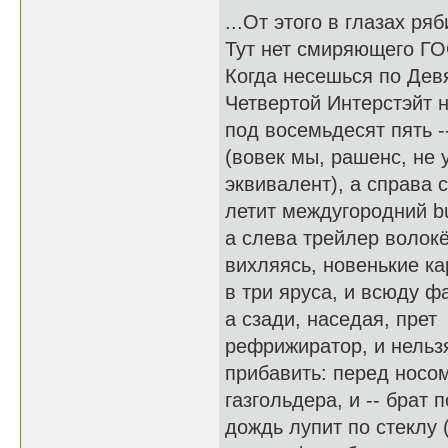
...От этого в глазах ряб
Тут нет смиряющего ГО
Когда несешься по Дев
Четвертой Интерстэйт 
под восемьдесят пять -
(вовек мы, рашенс, не 
эквивалент), а справа 
летит междугородний b
а слева трейлер волокё
вихляясь, новенькие к
в три яруса, и всюду ф
а сзади, наседая, прет
рефрижиратор, и нельз
прибавить: перед носо
газгольдера, и -- брат п
дождь лупит по стеклу (