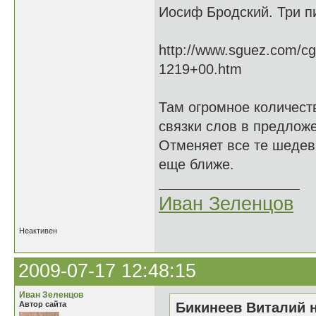
Иосиф Бродский. Три п
http://www.sguez.com/cg
1219+00.htm
Там огромное количест
связки слов в предложе
Отменяет все те шедев
еще ближе.
Иван Зеленцов
Неактивен
2009-07-17 12:48:15
Иван Зеленцов
Автор сайта
Бикинеев Виталий н