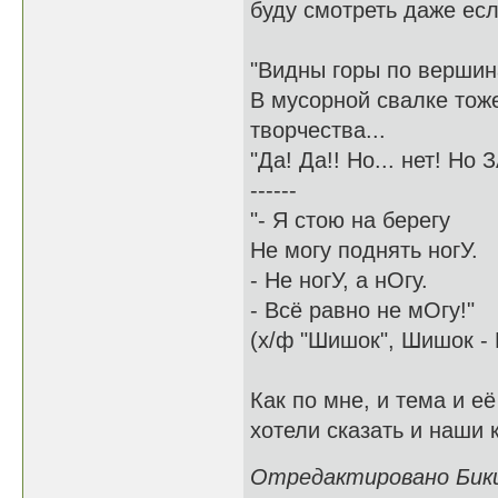
буду смотреть даже есл
"Видны горы по вершин
В мусорной свалке тож
творчества...
"Да! Да!! Но... нет! Но
------
"- Я стою на берегу
Не могу поднять ногУ.
- Не ногУ, а нОгу.
- Всё равно не мОгу!"
(х/ф "Шишок", Шишок - 
Как по мне, и тема и е
хотели сказать и наши 
Отредактировано Бикин