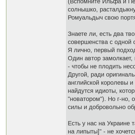
(Вспомните Ильфа и Пе
солнышко, расталдыкну
Ромуальдыч свою портян
Знаете ли, есть два тв
совершенства с одной с
Я лично, первый подхо
Один автор замолкает, 
- чтобы не плодить не
Другой, ради оригиналь
английской королевы и 
найдутся идиоты, котор
"новатором"). Но г-но, 
силы и добровольно об
Есть у нас на Украине т
на липыты]" - не хочетс