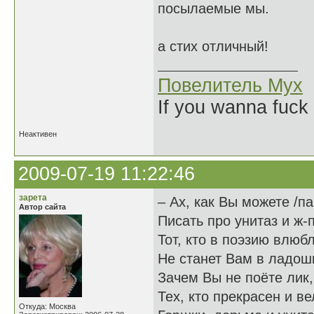
посылаемые мы.
а стих отличный!
Повелитель Мух
If you wanna fuck 
Неактивен
2009-07-19 11:22:46
зарета
– Ах, как Вы можете /п
Автор сайта
Писать про унитаз и ж-п
Тот, кто в поэзию влюб
Не станет Вам в ладош
Зачем Вы не поёте лик,
Тех, кто прекрасен и в
Откуда: Москва