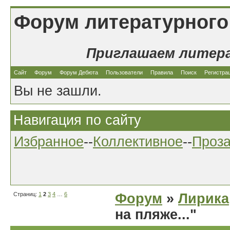
Форум литературного
Приглашаем литер
Сайт
Форум
Форум Дебюта
Пользователи
Правила
Поиск
Регистра
Вы не зашли.
Навигация по сайту
Избранное
--
Коллективное
--
Проз
Страниц:
1
2
3
4
…
6
Форум
»
Лирика
на пляже..."