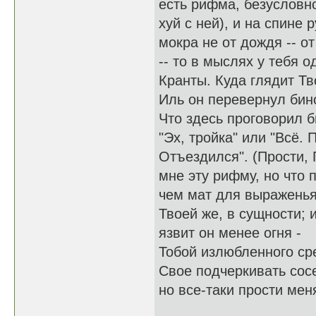
есть рифма, безусловно
хуй с ней), и на спине 
мокра не от дождя -- от
-- то в мыслях у тебя о
Кранты. Куда глядит Т
Иль он перевернул бин
Что здесь проговорил б
"Эх, тройка" или "Всё. 
Отъездился". (Прости, 
мне эту рифму, но что 
чем мат для выражень
Твоей же, в сущности; 
язвит он менее огня -
Тобой излюбленного ср
Свое подчеркивать сос
но все-таки прости меня