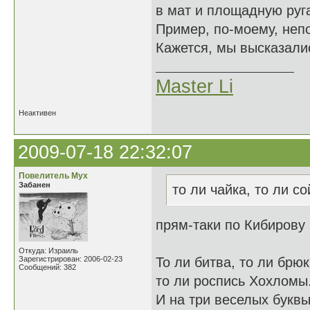
в мат и площадную руга
Пример, по-моему, неп
Кажется, мы высказалис
Master Li
Неактивен
2009-07-18 22:32:07
Повелитель Мух
Забанен
то ли чайка, то ли со
прям-таки по Кибирову
Откуда: Израиль
Зарегистрирован: 2006-02-23
То ли битва, то ли брюк
Сообщений: 382
то ли роспись Хохломы
И на три веселых букв