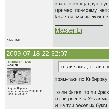
в мат и площадную руга
Пример, по-моему, неп
Кажется, мы высказалис
Master Li
Неактивен
2009-07-18 22:32:07
Повелитель Мух
Забанен
то ли чайка, то ли со
прям-таки по Кибирову
Откуда: Израиль
Зарегистрирован: 2006-02-23
То ли битва, то ли брюк
Сообщений: 382
то ли роспись Хохломы
И на три веселых букв