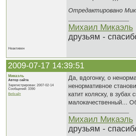
Отредактировано Микаэ
Михаил Микаэль
друзьям - спасибо
Неактивен
2009-07-17 14:39:51
Микаэль
Да, вдогонку, о ненорм
Автор сайта
ненормативное станови
Зарегистрирован: 2007-02-14
Сообщений: 3390
катит коляску, в зубах 
Вебсайт
малокачественный... О
Михаил Микаэль
друзьям - спасибо