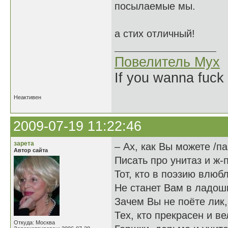
посылаемые мы.
а стих отличный!
Повелитель Мух
If you wanna fuck 
Неактивен
2009-07-19 11:22:46
зарета
– Ах, как Вы можете /п
Автор сайта
Писать про унитаз и ж-п
Тот, кто в поэзию влюб
Не станет Вам в ладош
Зачем Вы не поёте лик,
Тех, кто прекрасен и в
Откуда: Москва