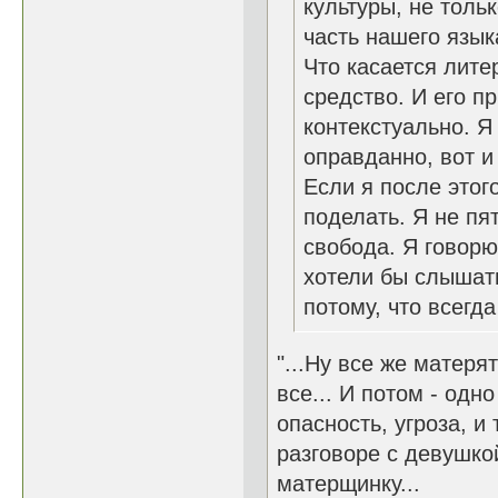
культуры, не толь
часть нашего язык
Что касается лите
средство. И его п
контекстуально. Я
оправданно, вот и
Если я после этого
поделать. Я не пя
свобода. Я говорю т
хотели бы слышать
потому, что всегд
"...Ну все же матерят
все... И потом - одн
опасность, угроза, и 
разговоре с девушко
матерщинку...