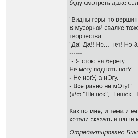
буду смотреть даже есл
"Видны горы по вершин
В мусорной свалке тож
творчества...
"Да! Да!! Но... нет! Но
------
"- Я стою на берегу
Не могу поднять ногУ.
- Не ногУ, а нОгу.
- Всё равно не мОгу!"
(х/ф "Шишок", Шишок - 
Как по мне, и тема и е
хотели сказать и наши 
Отредактировано Бикин