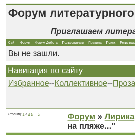
Форум литературного
Приглашаем литер
Сайт
Форум
Форум Дебюта
Пользователи
Правила
Поиск
Регистра
Вы не зашли.
Навигация по сайту
Избранное
--
Коллективное
--
Проз
Страниц:
1
2
3
4
…
6
Форум
»
Лирика
на пляже..."