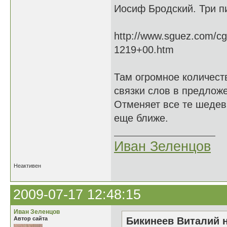
Иосиф Бродский. Три п
http://www.sguez.com/cg
1219+00.htm
Там огромное количест
связки слов в предложе
Отменяет все те шедев
еще ближе.
Иван Зеленцов
Неактивен
2009-07-17 12:48:15
Иван Зеленцов
Автор сайта
Бикинеев Виталий н