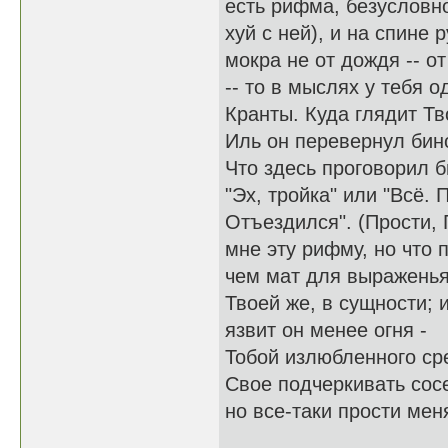
есть рифма, безусловно
хуй с ней), и на спине 
мокра не от дождя -- от
-- то в мыслях у тебя о
Кранты. Куда глядит Т
Иль он перевернул бин
Что здесь проговорил б
"Эх, тройка" или "Всё. 
Отъездился". (Прости, 
мне эту рифму, но что 
чем мат для выражень
Твоей же, в сущности; 
язвит он менее огня -
Тобой излюбленного ср
Свое подчеркивать сос
но все-таки прости меня