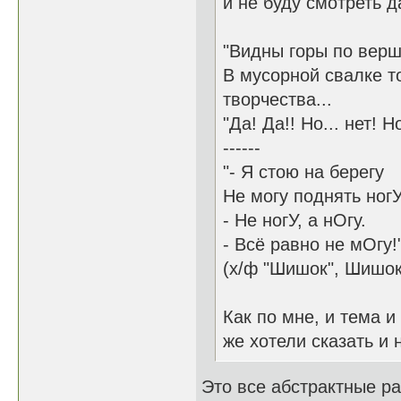
и не буду смотреть д
"Видны горы по вер
В мусорной свалке т
творчества...
"Да! Да!! Но... нет!
------
"- Я стою на берегу
Не могу поднять ногУ
- Не ногУ, а нОгу.
- Всё равно не мОгу!
(х/ф "Шишок", Шишок 
Как по мне, и тема 
же хотели сказать и 
Это все абстрактные ра