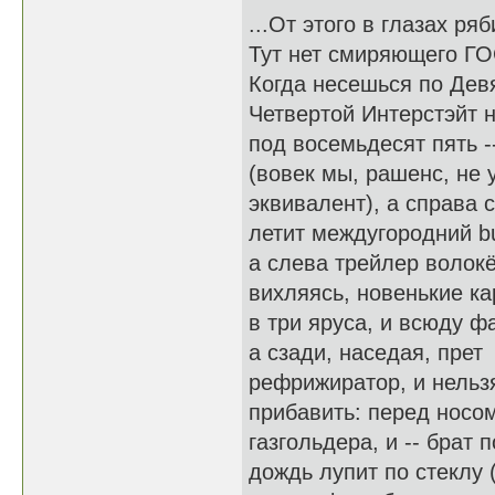
...От этого в глазах ряб
Тут нет смиряющего ГО
Когда несешься по Дев
Четвертой Интерстэйт 
под восемьдесят пять -
(вовек мы, рашенс, не 
эквивалент), а справа 
летит междугородний b
а слева трейлер волокё
вихляясь, новенькие к
в три яруса, и всюду ф
а сзади, наседая, прет
рефрижиратор, и нельз
прибавить: перед носо
газгольдера, и -- брат п
дождь лупит по стеклу (