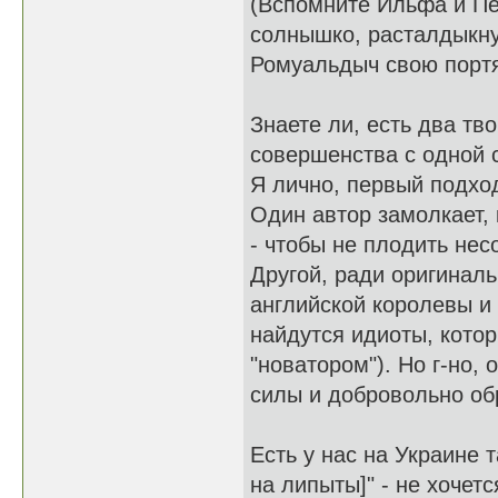
(Вспомните Ильфа и Пе
солнышко, расталдыкну
Ромуальдыч свою портян
Знаете ли, есть два тв
совершенства с одной с
Я лично, первый подхо
Один автор замолкает, 
- чтобы не плодить не
Другой, ради оригиналь
английской королевы и 
найдутся идиоты, котор
"новатором"). Но г-но, 
силы и добровольно об
Есть у нас на Украине т
на липыты]" - не хочетс