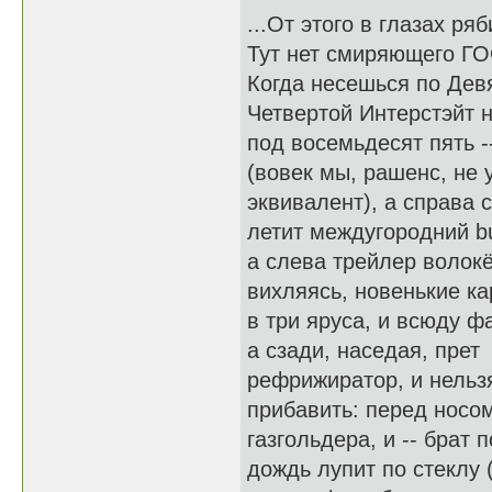
...От этого в глазах ряб
Тут нет смиряющего ГО
Когда несешься по Дев
Четвертой Интерстэйт 
под восемьдесят пять -
(вовек мы, рашенс, не 
эквивалент), а справа 
летит междугородний b
а слева трейлер волокё
вихляясь, новенькие к
в три яруса, и всюду ф
а сзади, наседая, прет
рефрижиратор, и нельз
прибавить: перед носо
газгольдера, и -- брат п
дождь лупит по стеклу (