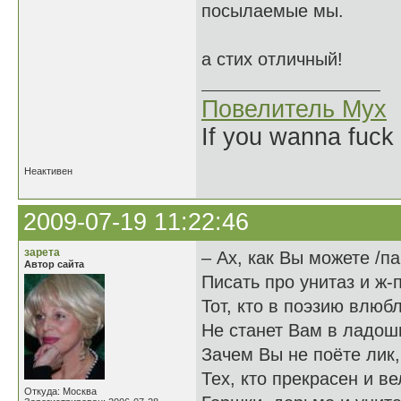
посылаемые мы.
а стих отличный!
Повелитель Мух
If you wanna fuck 
Неактивен
2009-07-19 11:22:46
зарета
– Ах, как Вы можете /п
Автор сайта
Писать про унитаз и ж-п
Тот, кто в поэзию влюб
Не станет Вам в ладош
Зачем Вы не поёте лик,
Тех, кто прекрасен и в
Откуда: Москва