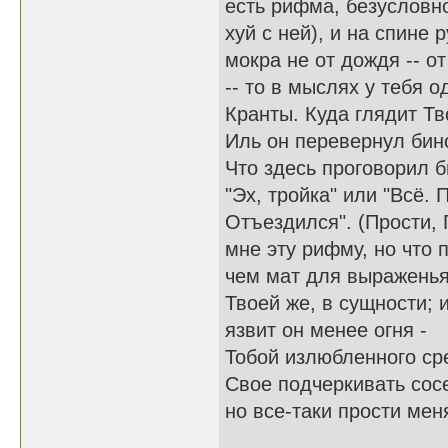
есть рифма, безусловно
хуй с ней), и на спине 
мокра не от дождя -- от
-- то в мыслях у тебя о
Кранты. Куда глядит Т
Иль он перевернул бин
Что здесь проговорил б
"Эх, тройка" или "Всё. 
Отъездился". (Прости, 
мне эту рифму, но что 
чем мат для выражень
Твоей же, в сущности; 
язвит он менее огня -
Тобой излюбленного ср
Свое подчеркивать сос
но все-таки прости меня