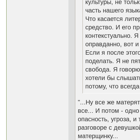
культуры, не толь
часть нашего язык
Что касается лите
средство. И его п
контекстуально. Я
оправданно, вот и
Если я после этого
поделать. Я не пя
свобода. Я говорю т
хотели бы слышать
потому, что всегд
"...Ну все же матерят
все... И потом - одн
опасность, угроза, и 
разговоре с девушко
матерщинку...