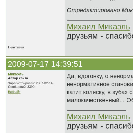
Отредактировано Микаэ
Михаил Микаэль
друзьям - спасибо
Неактивен
2009-07-17 14:39:51
Микаэль
Да, вдогонку, о ненорм
Автор сайта
ненормативное станови
Зарегистрирован: 2007-02-14
Сообщений: 3390
катит коляску, в зубах 
Вебсайт
малокачественный... О
Михаил Микаэль
друзьям - спасибо