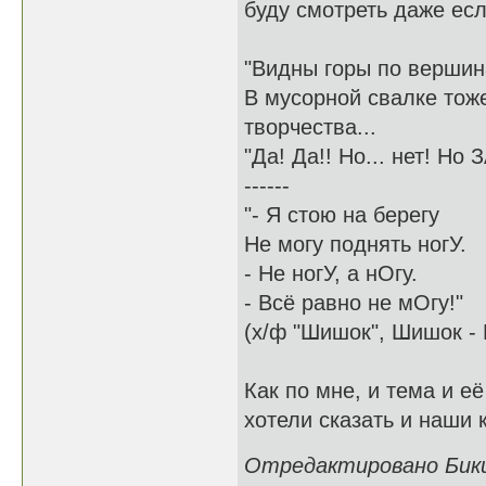
буду смотреть даже есл
"Видны горы по вершин
В мусорной свалке тож
творчества...
"Да! Да!! Но... нет! Но
------
"- Я стою на берегу
Не могу поднять ногУ.
- Не ногУ, а нОгу.
- Всё равно не мОгу!"
(х/ф "Шишок", Шишок - 
Как по мне, и тема и е
хотели сказать и наши 
Отредактировано Бикин