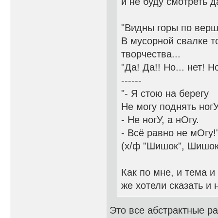
и не буду смотреть д
"Видны горы по вер
В мусорной свалке т
творчества...
"Да! Да!! Но... нет!
------
"- Я стою на берегу
Не могу поднять ногУ
- Не ногУ, а нОгу.
- Всё равно не мОгу!
(х/ф "Шишок", Шишок 
Как по мне, и тема 
же хотели сказать и 
Это все абстрактные ра