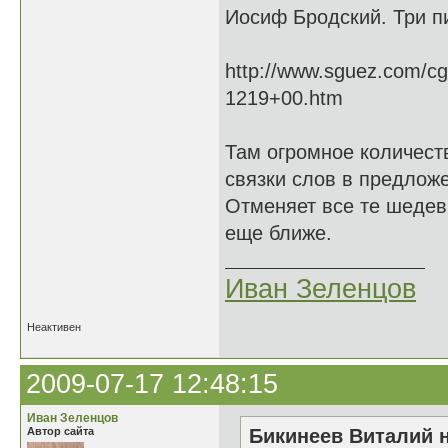
Иосиф Бродский. Три п
http://www.sguez.com/cg
1219+00.htm
Там огромное количест
связки слов в предложе
Отменяет все те шедев
еще ближе.
Иван Зеленцов
Неактивен
2009-07-17 12:48:15
Иван Зеленцов
Автор сайта
Бикинеев Виталий н