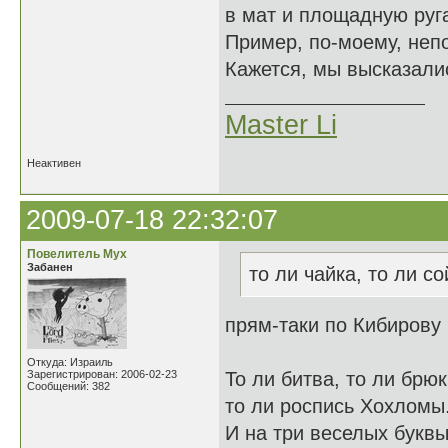
в мат и площадную руга
Пример, по-моему, неп
Кажется, мы высказалис
Master Li
Неактивен
2009-07-18 22:32:07
Повелитель Мух
Забанен
то ли чайка, то ли со
прям-таки по Кибирову
Откуда: Израиль
Зарегистрирован: 2006-02-23
То ли битва, то ли брюк
Сообщений: 382
то ли роспись Хохломы
И на три веселых букв