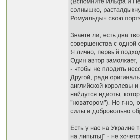
(Вспомните Ильфа и Пе
солнышко, расталдыкну
Ромуальдыч свою портян
Знаете ли, есть два тв
совершенства с одной с
Я лично, первый подхо
Один автор замолкает, 
- чтобы не плодить не
Другой, ради оригиналь
английской королевы и 
найдутся идиоты, котор
"новатором"). Но г-но, 
силы и добровольно об
Есть у нас на Украине т
на липыты]" - не хочетс