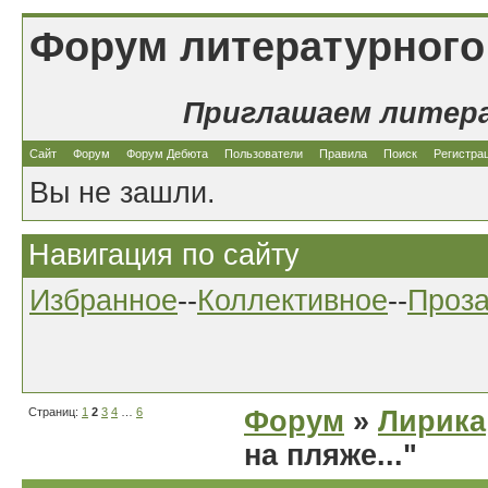
Форум литературного
Приглашаем литер
Сайт
Форум
Форум Дебюта
Пользователи
Правила
Поиск
Регистра
Вы не зашли.
Навигация по сайту
Избранное
--
Коллективное
--
Проз
Страниц:
1
2
3
4
…
6
Форум
»
Лирика
на пляже..."