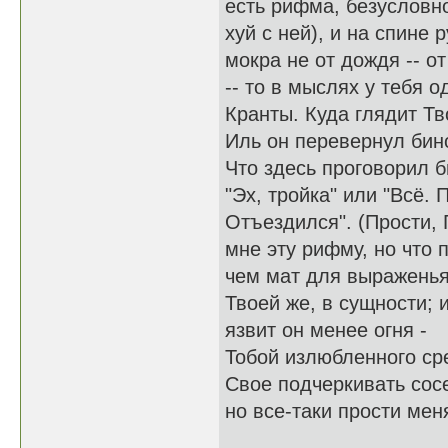
есть рифма, безусловно
хуй с ней), и на спине 
мокра не от дождя -- от
-- то в мыслях у тебя о
Кранты. Куда глядит Т
Иль он перевернул бин
Что здесь проговорил б
"Эх, тройка" или "Всё. 
Отъездился". (Прости, 
мне эту рифму, но что 
чем мат для выражень
Твоей же, в сущности; 
язвит он менее огня -
Тобой излюбленного ср
Свое подчеркивать сос
но все-таки прости меня