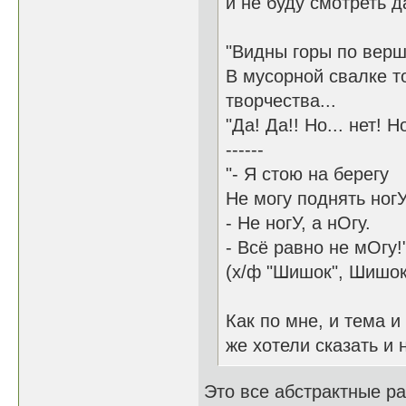
и не буду смотреть д
"Видны горы по вер
В мусорной свалке т
творчества...
"Да! Да!! Но... нет!
------
"- Я стою на берегу
Не могу поднять ногУ
- Не ногУ, а нОгу.
- Всё равно не мОгу!
(х/ф "Шишок", Шишок 
Как по мне, и тема 
же хотели сказать и 
Это все абстрактные ра