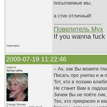
посылаемые мы.
а стих отличный!
Повелитель Мух
If you wanna fuck 
Неактивен
2009-07-19 11:22:46
зарета
– Ах, как Вы можете /п
Автор сайта
Писать про унитаз и ж-п
Тот, кто в поэзию влюб
Не станет Вам в ладош
Зачем Вы не поёте лик,
Тех, кто прекрасен и в
Откуда: Москва