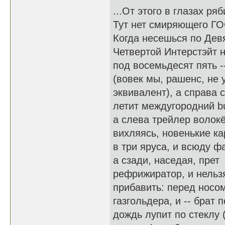
...От этого в глазах ряб
Тут нет смиряющего ГО
Когда несешься по Дев
Четвертой Интерстэйт 
под восемьдесят пять -
(вовек мы, рашенс, не 
эквивалент), а справа 
летит междугородний b
а слева трейлер волокё
вихляясь, новенькие к
в три яруса, и всюду ф
а сзади, наседая, прет
рефрижиратор, и нельз
прибавить: перед носо
газгольдера, и -- брат п
дождь лупит по стеклу (