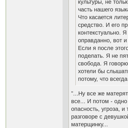
культуры, не толь
часть нашего язык
Что касается лите
средство. И его п
контекстуально. Я
оправданно, вот и
Если я после этого
поделать. Я не пя
свобода. Я говорю т
хотели бы слышать
потому, что всегд
"...Ну все же матерят
все... И потом - одн
опасность, угроза, и 
разговоре с девушко
матерщинку...