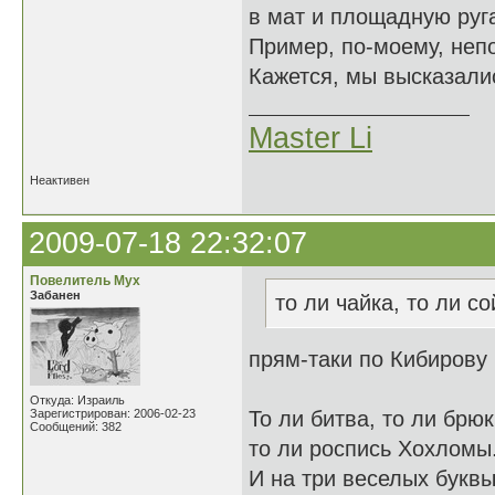
в мат и площадную руга
Пример, по-моему, неп
Кажется, мы высказалис
Master Li
Неактивен
2009-07-18 22:32:07
Повелитель Мух
Забанен
то ли чайка, то ли со
прям-таки по Кибирову
Откуда: Израиль
Зарегистрирован: 2006-02-23
То ли битва, то ли брюк
Сообщений: 382
то ли роспись Хохломы
И на три веселых букв