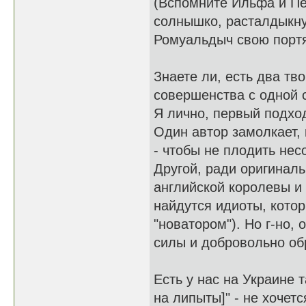
(Вспомните Ильфа и Пе
солнышко, расталдыкну
Ромуальдыч свою портян
Знаете ли, есть два тв
совершенства с одной с
Я лично, первый подхо
Один автор замолкает, 
- чтобы не плодить не
Другой, ради оригиналь
английской королевы и 
найдутся идиоты, котор
"новатором"). Но г-но, 
силы и добровольно об
Есть у нас на Украине т
на липыты]" - не хочетс