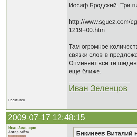
Иосиф Бродский. Три п
http://www.sguez.com/cg
1219+00.htm
Там огромное количест
связки слов в предложе
Отменяет все те шедев
еще ближе.
Иван Зеленцов
Неактивен
2009-07-17 12:48:15
Иван Зеленцов
Автор сайта
Бикинеев Виталий н