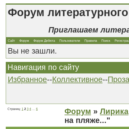
Форум литературного
Приглашаем литер
Сайт
Форум
Форум Дебюта
Пользователи
Правила
Поиск
Регистра
Вы не зашли.
Навигация по сайту
Избранное
--
Коллективное
--
Проз
Страниц:
1
2
3
4
…
6
Форум
»
Лирика
на пляже..."