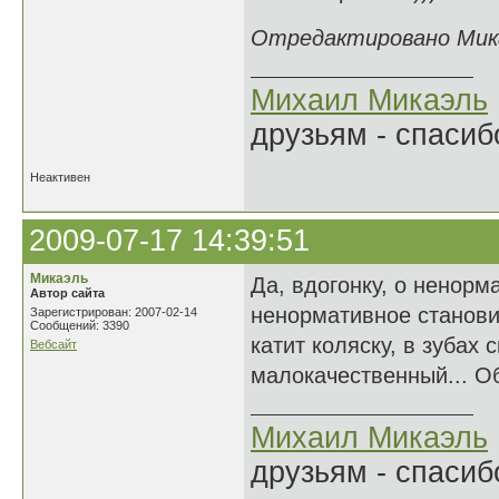
Отредактировано Микаэ
Михаил Микаэль
друзьям - спасибо
Неактивен
2009-07-17 14:39:51
Микаэль
Да, вдогонку, о ненорм
Автор сайта
ненормативное станови
Зарегистрирован: 2007-02-14
Сообщений: 3390
катит коляску, в зубах 
Вебсайт
малокачественный... О
Михаил Микаэль
друзьям - спасибо