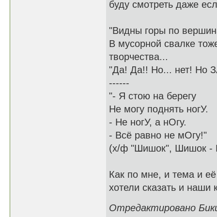
буду смотреть даже есл
"Видны горы по вершин
В мусорной свалке тож
творчества...
"Да! Да!! Но... нет! Но
------
"- Я стою на берегу
Не могу поднять ногУ.
- Не ногУ, а нОгу.
- Всё равно не мОгу!"
(х/ф "Шишок", Шишок - 
Как по мне, и тема и е
хотели сказать и наши 
Отредактировано Бикин