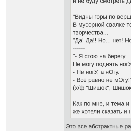
и не буду смотреть д
"Видны горы по вер
В мусорной свалке т
творчества...
"Да! Да!! Но... нет!
------
"- Я стою на берегу
Не могу поднять ногУ
- Не ногУ, а нОгу.
- Всё равно не мОгу!
(х/ф "Шишок", Шишок 
Как по мне, и тема 
же хотели сказать и 
Это все абстрактные ра