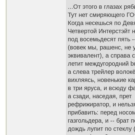
...От этого в глазах ряб
Тут нет смиряющего ГО
Когда несешься по Дев
Четвертой Интерстэйт 
под восемьдесят пять -
(вовек мы, рашенс, не 
эквивалент), а справа 
летит междугородний b
а слева трейлер волокё
вихляясь, новенькие к
в три яруса, и всюду ф
а сзади, наседая, прет
рефрижиратор, и нельз
прибавить: перед носо
газгольдера, и -- брат п
дождь лупит по стеклу (