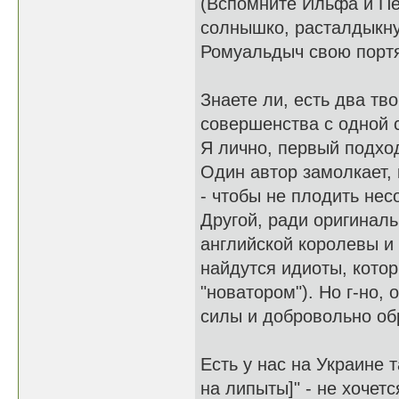
(Вспомните Ильфа и Пе
солнышко, расталдыкну
Ромуальдыч свою портян
Знаете ли, есть два тв
совершенства с одной с
Я лично, первый подхо
Один автор замолкает, 
- чтобы не плодить не
Другой, ради оригиналь
английской королевы и 
найдутся идиоты, котор
"новатором"). Но г-но, 
силы и добровольно об
Есть у нас на Украине т
на липыты]" - не хочетс