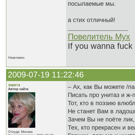
посылаемые мы.
а стих отличный!
Повелитель Мух
If you wanna fuck 
Неактивен
2009-07-19 11:22:46
зарета
– Ах, как Вы можете /п
Автор сайта
Писать про унитаз и ж-п
Тот, кто в поэзию влюб
Не станет Вам в ладош
Зачем Вы не поёте лик,
Тех, кто прекрасен и в
Откуда: Москва