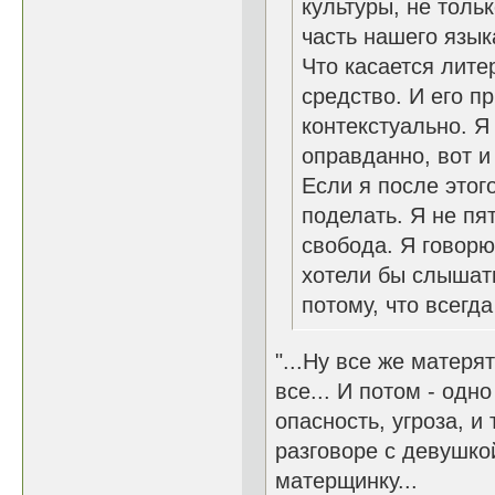
культуры, не толь
часть нашего язык
Что касается лите
средство. И его п
контекстуально. Я
оправданно, вот и
Если я после этого
поделать. Я не пя
свобода. Я говорю т
хотели бы слышать
потому, что всегд
"...Ну все же матерят
все... И потом - одн
опасность, угроза, и 
разговоре с девушко
матерщинку...