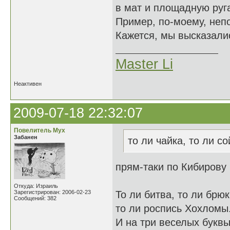
в мат и площадную руга
Пример, по-моему, неп
Кажется, мы высказалис
Master Li
Неактивен
2009-07-18 22:32:07
Повелитель Мух
Забанен
то ли чайка, то ли со
прям-таки по Кибирову
Откуда: Израиль
Зарегистрирован: 2006-02-23
То ли битва, то ли брюк
Сообщений: 382
то ли роспись Хохломы
И на три веселых букв