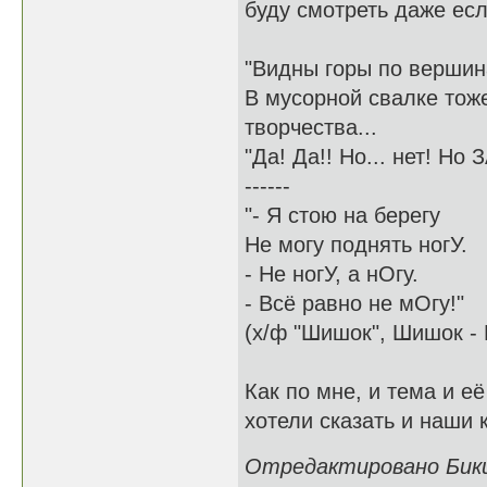
буду смотреть даже есл
"Видны горы по вершин
В мусорной свалке тож
творчества...
"Да! Да!! Но... нет! Но
------
"- Я стою на берегу
Не могу поднять ногУ.
- Не ногУ, а нОгу.
- Всё равно не мОгу!"
(х/ф "Шишок", Шишок - 
Как по мне, и тема и е
хотели сказать и наши 
Отредактировано Бикин