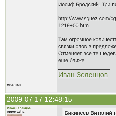
Иосиф Бродский. Три п
http://www.sguez.com/cg
1219+00.htm
Там огромное количест
связки слов в предложе
Отменяет все те шедев
еще ближе.
Иван Зеленцов
Неактивен
2009-07-17 12:48:15
Иван Зеленцов
Автор сайта
Бикинеев Виталий н