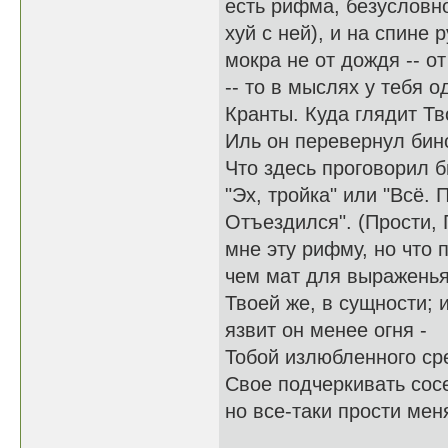
есть рифма, безусловно
хуй с ней), и на спине 
мокра не от дождя -- от
-- то в мыслях у тебя о
Кранты. Куда глядит Т
Иль он перевернул бин
Что здесь проговорил б
"Эх, тройка" или "Всё. 
Отъездился". (Прости, 
мне эту рифму, но что 
чем мат для выражень
Твоей же, в сущности; 
язвит он менее огня -
Тобой излюбленного ср
Свое подчеркивать сос
но все-таки прости меня