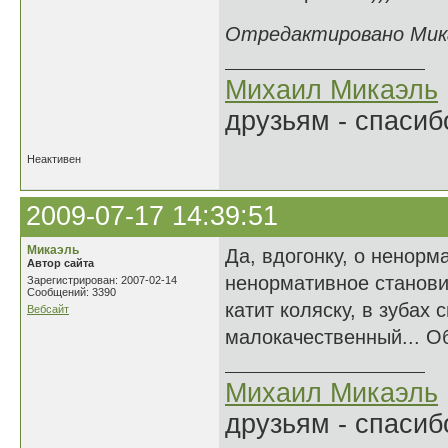
Отредактировано Микаэ
Михаил Микаэль
друзьям - спасибо
Неактивен
2009-07-17 14:39:51
Микаэль
Да, вдогонку, о ненорм
Автор сайта
ненормативное станови
Зарегистрирован: 2007-02-14
Сообщений: 3390
катит коляску, в зубах 
Вебсайт
малокачественный... О
Михаил Микаэль
друзьям - спасибо