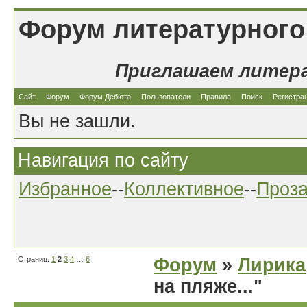
Форум литературного
Приглашаем литер
Сайт
Форум
Форум Дебюта
Пользователи
Правила
Поиск
Регистра
Вы не зашли.
Навигация по сайту
Избранное
--
Коллективное
--
Проз
Страниц:
1
2
3
4
…
6
Форум
»
Лирика
на пляже..."