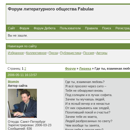
Форум литературного общества Fabulae
Сайт
Форум
Форум Дебюта
Пользователи
Правила
Поиск
Регистра
Вы не зашли.
Навигация по сайту
Избранное
--
Коллективное
--
Проза
--
Публицистика
--
Поэзия
--
Авторы
Страниц:
1
2
Форум
»
Лирика
» Где ты, взаимная лю
2006-05-11 16:13:57
litomin
Где ты, взаимная любовь?
Автор сайта
Я всё просеял через сито –
Тебя не обнаружил вновь
Под солнцем и в лучах софита.
Зачем ты мучаешь людей,
И в ясный вечер и в ненастье
От них скрываясь как злодей,
Похитивший покой и счастье?
Зачем тебе их маета,
Людей разбросанных по свету?
Откуда: Санкт-Петербург
Зарегистрирован: 2006-03-23
Чем вообще ты занята,
Сообщений: 836
Когда тебя в округе нету?