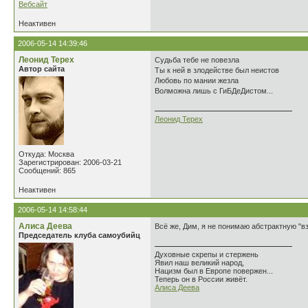
Вебсайт
Неактивен
2006-05-14 14:39:46
Леонид Терех
Судьба тебе не повезла
Автор сайта
Ты к ней в злодействе был неистов
Любовь по мании жезла
Волможна лишь с ГиБДеДистом...
Леонид Терех
Откуда: Москва
Зарегистрирован: 2006-03-21
Сообщений: 865
Неактивен
2006-05-14 14:58:44
Алиса Деева
Всё же, Дим, я не понимаю абстрактную "вз
Председатель клуба самоубийц
Духовные скрепы и стержень
Явил наш великий народ,
Нацизм был в Европе повержен...
Теперь он в России живёт.
Алиса Деева