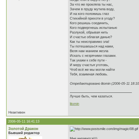
За что же прокляла ты нас,
Зачем в пруду мутила воду,
И на кого положишь глаз
Стихийной прихоти в угоду?
Кого решишь соединить,
Кого подвергнешь испытанью
Разлукой, обрывая нить
И счастье облагая данью?
Как ты неисправимо зла!
Ты потешаешься над нами,
Веля нам манием жезла
Искать с незрячими глазами.
Так укажи к себе пути -
И меру счастья уготовь,
Чтоб всё же мы могли найти
Тебя, взаимная любовь.
Отредактировано litomin (2006-05-11 18:10
Лучше быть, чем казаться.
litomin
Неактивен
2006-05-11 16:41:13
Золотой Дракон
Бывший редактор
Мне инравится)))