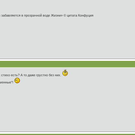
и забавляется в прозрачной воде Жизни» © цитата Конфуция
стихо есть? А то даже грустно без них.
рменные"!