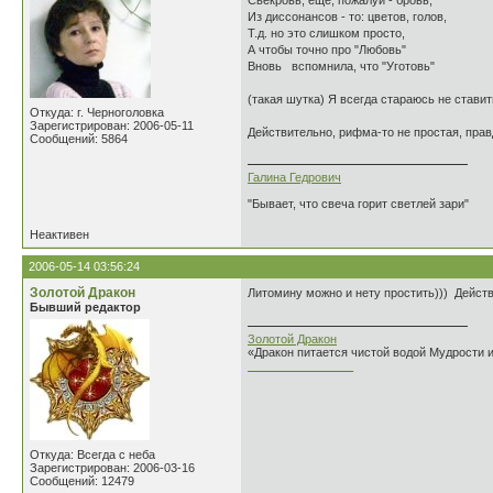
Свекровь, ещё, пожалуй - бровь,
Из диссонансов - то: цветов, голов,
Т.д. но это слишком просто,
А чтобы точно про "Любовь"
Вновь вспомнила, что "Уготовь"
(такая шутка) Я всегда стараюсь не ставит
Откуда: г. Черноголовка
Зарегистрирован: 2006-05-11
Действительно, рифма-то не простая, пра
Сообщений: 5864
Галина Гедрович
"Бывает, что свеча горит светлей зари"
Неактивен
2006-05-14 03:56:24
Золотой Дракон
Литомину можно и нету простить))) Действ
Бывший редактор
Золотой Дракон
«Дракон питается чистой водой Мудрости 
________________
Откуда: Всегда с неба
Зарегистрирован: 2006-03-16
Сообщений: 12479