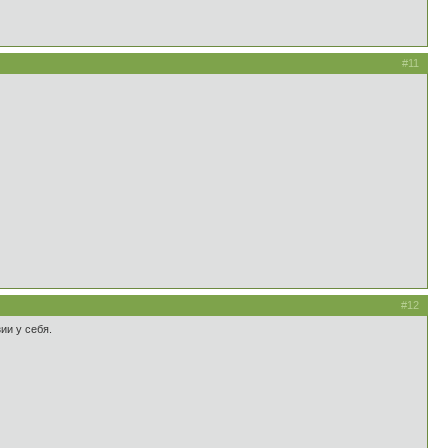
#11
#12
ии у себя.