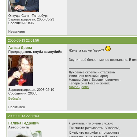
Откуда: Санкт-Петербург
Зарегистрирован: 2006-03-23
Сообщений: 836
Неактивен
2006-05-13 22:01:56
Алиса Деева
Жень, а как же "нету"?
Председатель клуба самоубийц
Звучит всё более - менее нормально. В см
Духовные скрепы и стержень
Явил наш великий народ,
Нацизм был в Европе повержен...
Теперь он в России живёт.
Алиса Деева
Зарегистрирован: 2006-02-10
Сообщений: 20033
Вебсайт
Неактивен
2006-05-13 22:55:03
Галина Гедрович
Я думала, что очень сложно
Автор сайта
Так часто рифмовать -"Любовь",
К ней, что ни рифма, то морковь,