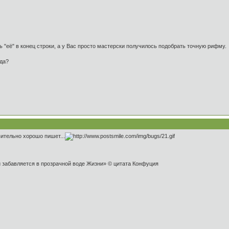
ь "её" в конец строки, а у Вас просто мастерски получилось подобрать точную рифму.
вда?
ительно хорошо пишет...
и забавляется в прозрачной воде Жизни» © цитата Конфуция