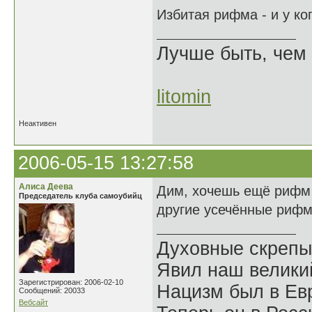
Избитая рифма - и у ко
Лучше быть, чем 
litomin
Неактивен
2006-05-15 13:27:58
Алиса Деева
Дим, хочешь ещё рифм 
Председатель клуба самоубийц
другие усечённые риф
Духовные скрепы
Явил наш велики
Зарегистрирован: 2006-02-10
Нацизм был в Евр
Сообщений: 20033
Вебсайт