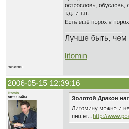
острословь, обусловь, о
т.д. и т.п.
Есть ещё порох в поро
Лучше быть, чем 
litomin
Неактивен
2006-05-15 12:39:16
litomin
Автор сайта
Золотой Дракон нап
Литомину можно и не
пишет...
http://www.po