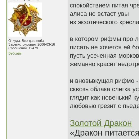
спокойствием питая чр
алиса не встает увы
из экзотического кресл
в котором рифмы про 
Откуда: Всегда с неба
Зарегистрирован: 2006-03-16
писать не хочется ей бо
Сообщений: 12479
Вебсайт
пусть усеченная морко
жеманно красит недотро
и вновьвкущая рифмо -
сквозь облака слегка у
глядит как новенький к
любовью грезит с пьеде
Золотой Дракон
«Дракон питается