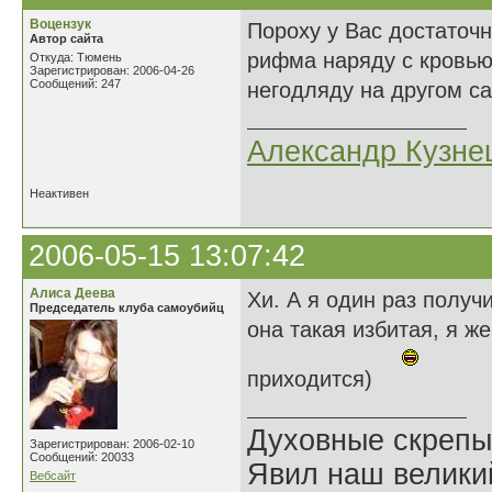
Воцензук
Пороху у Вас достаточн
Автор сайта
рифма наряду с кровью
Откуда: Тюмень
Зарегистрирован: 2006-04-26
Сообщений: 247
негодляду на другом са
Александр Кузне
Неактивен
2006-05-15 13:07:42
Алиса Деева
Хи. А я один раз получи
Председатель клуба самоубийц
она такая избитая, я ж
приходится)
Духовные скрепы
Зарегистрирован: 2006-02-10
Сообщений: 20033
Явил наш велики
Вебсайт