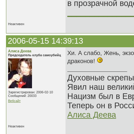
в прозрачной во
______________
Неактивен
2006-05-15 14:39:13
Алиса Деева
Хи. А слабо, Жень, экз
Председатель клуба самоубийц
драконов!
Духовные скрепы
Явил наш велики
Зарегистрирован: 2006-02-10
Нацизм был в Евр
Сообщений: 20033
Вебсайт
Теперь он в Росс
Алиса Деева
Неактивен