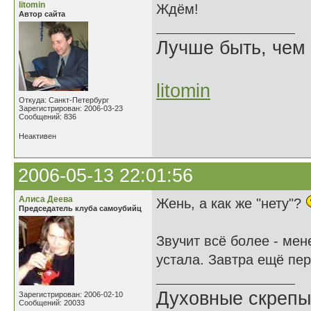
litomin
Ждём!
Автор сайта
Лучше быть, чем 
litomin
Откуда: Санкт-Петербург
Зарегистрирован: 2006-03-23
Сообщений: 836
Неактивен
2006-05-13 22:01:56
Алиса Деева
Жень, а как же "нету"?
Председатель клуба самоубийц
Звучит всё более - мен
устала. Завтра ещё пе
Духовные скрепы
Зарегистрирован: 2006-02-10
Сообщений: 20033