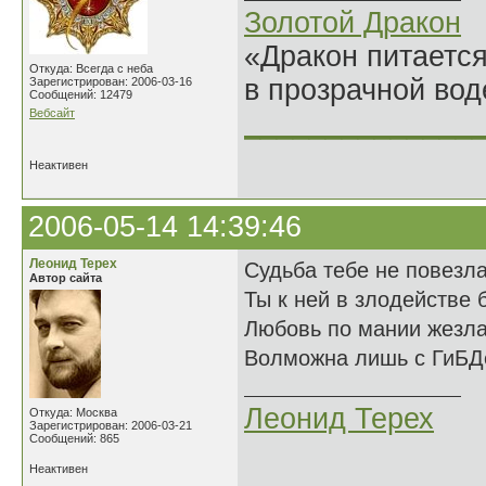
Золотой Дракон
«Дракон питается
Откуда: Всегда с неба
в прозрачной во
Зарегистрирован: 2006-03-16
Сообщений: 12479
Вебсайт
______________
Неактивен
2006-05-14 14:39:46
Леонид Терех
Судьба тебе не повезл
Автор сайта
Ты к ней в злодействе 
Любовь по мании жезл
Волможна лишь с ГиБД
Леонид Терех
Откуда: Москва
Зарегистрирован: 2006-03-21
Сообщений: 865
Неактивен