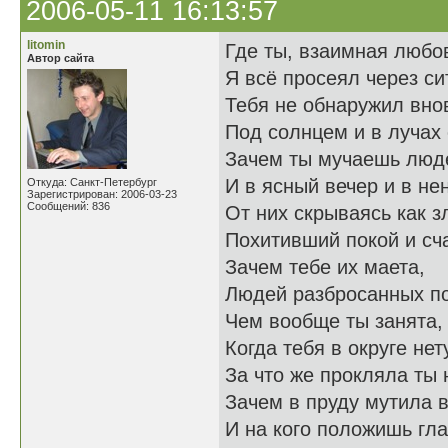
2006-05-11 16:13:57
litomin
Где ты, взаимная любо
Автор сайта
Я всё просеял через си
Тебя не обнаружил вно
Под солнцем и в лучах
Зачем ты мучаешь люд
И в ясный вечер и в не
Откуда: Санкт-Петербург
Зарегистрирован: 2006-03-23
Сообщений: 836
От них скрываясь как з
Похитивший покой и сч
Зачем тебе их маета,
Людей разбросанных по
Чем вообще ты занята,
Когда тебя в округе нет
За что же прокляла ты 
Зачем в пруду мутила в
И на кого положишь гла