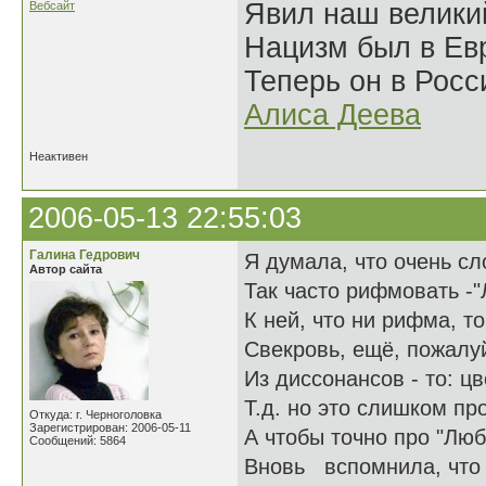
Явил наш велики
Вебсайт
Нацизм был в Евр
Теперь он в Росс
Алиса Деева
Неактивен
2006-05-13 22:55:03
Галина Гедрович
Я думала, что очень с
Автор сайта
Так часто рифмовать -"
К ней, что ни рифма, т
Свекровь, ещё, пожалуй
Из диссонансов - то: цв
Т.д. но это слишком пр
Откуда: г. Черноголовка
Зарегистрирован: 2006-05-11
А чтобы точно про "Люб
Сообщений: 5864
Вновь вспомнила, что 