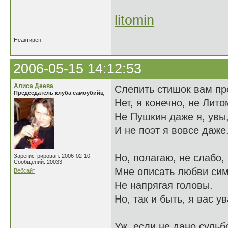
litomin
Неактивен
2006-05-15 14:12:53
Алиса Деева
Слепить стишок вам пр
Председатель клуба самоубийц
Нет, я конечно, не Лито
Не Пушкин даже я, увы
И не поэт я вовсе даже
Но, полагаю, не слабо,
Зарегистрирован: 2006-02-10
Сообщений: 20033
Мне описать любви си
Вебсайт
Не напрягая головы.
Но, так и быть, я вас у
Уж, если не дано судьб