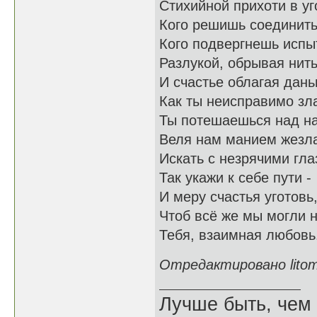
Стихийной прихоти в уг
Кого решишь соединить
Кого подвергнешь исп
Разлукой, обрывая нит
И счастье облагая дан
Как ты неисправимо зл
Ты потешаешься над н
Веля нам манием жезл
Искать с незрячими гла
Так укажи к себе пути -
И меру счастья уготовь
Чтоб всё же мы могли 
Тебя, взаимная любовь
Отредактировано litomi
Лучше быть, чем 