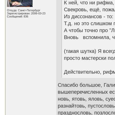
К ней, что ни рифма,
Свекровь, ещё, пожал
Откуда: Санкт-Петербург
Зарегистрирован: 2006-03-23
Из диссонансов - то:
Сообщений: 836
Т.д. но это слишком 
А чтобы точно про "
Вновь вспомнила, чт
(такая шутка) Я всег
просто мастерски по
Действительно, рифм
Спасибо большое, Гали
вышеперечисленных есть
новь, ятовь, яловь, су
разнайтовь, пустословь
празднословь, позлосло