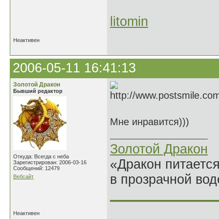
litomin
Неактивен
2006-05-11 16:41:13
Золотой Дракон
Бывший редактор
Мне инравится)))
Золотой Дракон
Откуда: Всегда с неба
«Дракон питается
Зарегистрирован: 2006-03-16
Сообщений: 12479
в прозрачной во
Вебсайт
______________
Неактивен