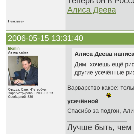
Теперь он в Росс
Алиса Деева
Неактивен
2006-05-15 13:31:40
litomin
Автор сайта
Алиса Деева написа
Дим, хочешь ещё риф
другие усечённые 
Варварство какое: тол
Откуда: Санкт-Петербург
Зарегистрирован: 2006-03-23
Сообщений: 836
усечённой
Спасибо за подгон, Ал
Лучше быть, чем 