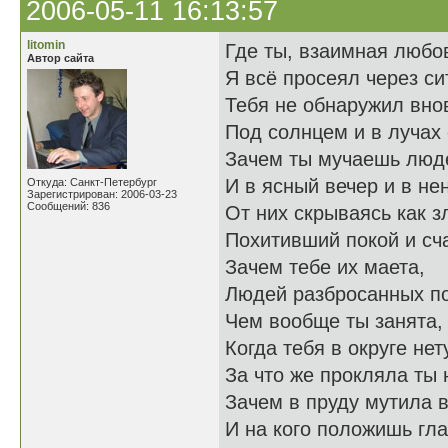
2006-05-11 16:13:57
litomin
Где ты, взаимная любо
Автор сайта
Я всё просеял через си
Тебя не обнаружил вно
Под солнцем и в лучах
Зачем ты мучаешь люд
И в ясный вечер и в не
Откуда: Санкт-Петербург
Зарегистрирован: 2006-03-23
Сообщений: 836
От них скрываясь как з
Похитивший покой и сч
Зачем тебе их маета,
Людей разбросанных по
Чем вообще ты занята,
Когда тебя в округе нет
За что же прокляла ты 
Зачем в пруду мутила в
И на кого положишь гла