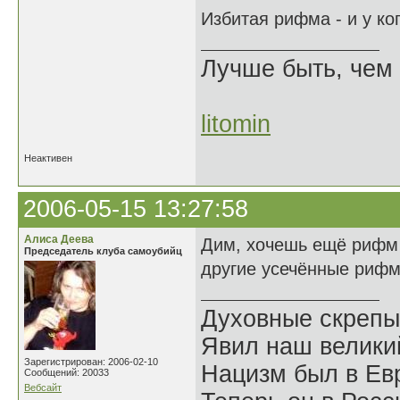
Избитая рифма - и у ко
Лучше быть, чем 
litomin
Неактивен
2006-05-15 13:27:58
Алиса Деева
Дим, хочешь ещё рифм 
Председатель клуба самоубийц
другие усечённые риф
Духовные скрепы
Явил наш велики
Зарегистрирован: 2006-02-10
Нацизм был в Евр
Сообщений: 20033
Вебсайт