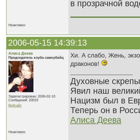
в прозрачной во
______________
Неактивен
2006-05-15 14:39:13
Алиса Деева
Хи. А слабо, Жень, экз
Председатель клуба самоубийц
драконов!
Духовные скрепы
Явил наш велики
Зарегистрирован: 2006-02-10
Нацизм был в Евр
Сообщений: 20033
Вебсайт
Теперь он в Росс
Алиса Деева
Неактивен