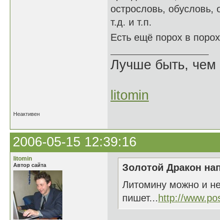
острословь, обусловь, о
т.д. и т.п.
Есть ещё порох в поро
Лучше быть, чем 
litomin
Неактивен
2006-05-15 12:39:16
litomin
Автор сайта
Золотой Дракон нап
Литомину можно и не
пишет...
http://www.po