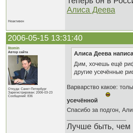
Теперь он в Росс
Алиса Деева
Неактивен
2006-05-15 13:31:40
litomin
Автор сайта
Алиса Деева написа
Дим, хочешь ещё риф
другие усечённые 
Варварство какое: тол
Откуда: Санкт-Петербург
Зарегистрирован: 2006-03-23
Сообщений: 836
усечённой
Спасибо за подгон, Ал
Лучше быть, чем 