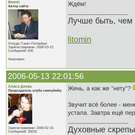
litomin
Ждём!
Автор сайта
Лучше быть, чем 
litomin
Откуда: Санкт-Петербург
Зарегистрирован: 2006-03-23
Сообщений: 836
Неактивен
2006-05-13 22:01:56
Алиса Деева
Жень, а как же "нету"?
Председатель клуба самоубийц
Звучит всё более - мен
устала. Завтра ещё пе
Духовные скрепы
Зарегистрирован: 2006-02-10
Сообщений: 20033