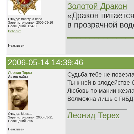
Золотой Дракон
«Дракон питается
Откуда: Всегда с неба
в прозрачной во
Зарегистрирован: 2006-03-16
Сообщений: 12479
Вебсайт
______________
Неактивен
2006-05-14 14:39:46
Леонид Терех
Судьба тебе не повезл
Автор сайта
Ты к ней в злодействе 
Любовь по мании жезл
Волможна лишь с ГиБД
Леонид Терех
Откуда: Москва
Зарегистрирован: 2006-03-21
Сообщений: 865
Неактивен