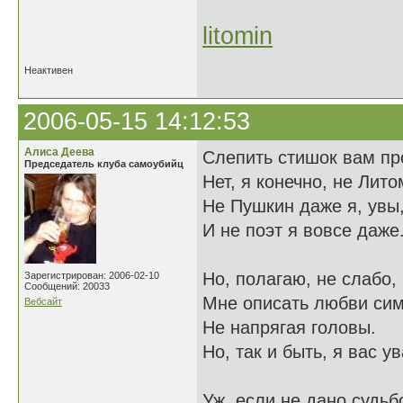
litomin
Неактивен
2006-05-15 14:12:53
Алиса Деева
Слепить стишок вам пр
Председатель клуба самоубийц
Нет, я конечно, не Лито
Не Пушкин даже я, увы
И не поэт я вовсе даже
Но, полагаю, не слабо,
Зарегистрирован: 2006-02-10
Сообщений: 20033
Мне описать любви си
Вебсайт
Не напрягая головы.
Но, так и быть, я вас у
Уж, если не дано судьб