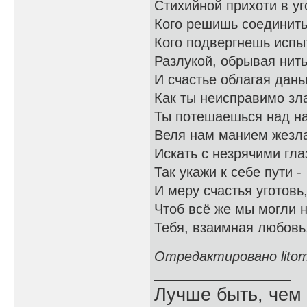
Стихийной прихоти в уг
Кого решишь соединить
Кого подвергнешь исп
Разлукой, обрывая нит
И счастье облагая дан
Как ты неисправимо зл
Ты потешаешься над н
Веля нам манием жезл
Искать с незрячими гла
Так укажи к себе пути -
И меру счастья уготовь
Чтоб всё же мы могли 
Тебя, взаимная любовь
Отредактировано litomi
Лучше быть, чем 