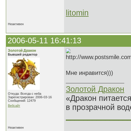
litomin
Неактивен
2006-05-11 16:41:13
Золотой Дракон
Бывший редактор
Мне инравится)))
Золотой Дракон
Откуда: Всегда с неба
«Дракон питается
Зарегистрирован: 2006-03-16
Сообщений: 12479
в прозрачной во
Вебсайт
______________
Неактивен