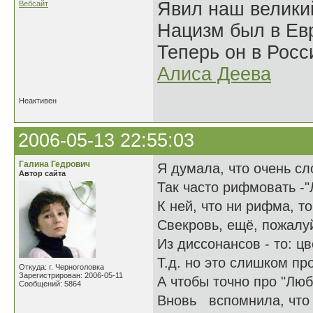
Явил наш велики
Вебсайт
Нацизм был в Евр
Теперь он в Росс
Алиса Деева
Неактивен
2006-05-13 22:55:03
Галина Гедрович
Я думала, что очень с
Автор сайта
Так часто рифмовать -"
К ней, что ни рифма, т
Свекровь, ещё, пожалуй
Из диссонансов - то: цв
Т.д. но это слишком пр
Откуда: г. Черноголовка
Зарегистрирован: 2006-05-11
А чтобы точно про "Люб
Сообщений: 5864
Вновь вспомнила, что 