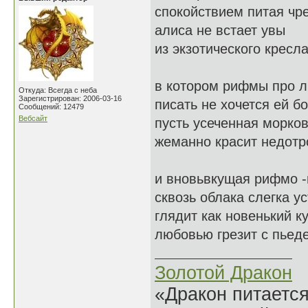
спокойствием питая чр
алиса не встает увы
из экзотического кресл
в котором рифмы про 
Откуда: Всегда с неба
Зарегистрирован: 2006-03-16
писать не хочется ей бо
Сообщений: 12479
Вебсайт
пусть усеченная морко
жеманно красит недотро
и вновьвкущая рифмо -
сквозь облака слегка у
глядит как новенький к
любовью грезит с пьеде
Золотой Дракон
«Дракон питается