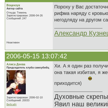
Воцензук
Пороху у Вас достаточн
Автор сайта
рифма наряду с кровью
Откуда: Тюмень
Зарегистрирован: 2006-04-26
Сообщений: 247
негодляду на другом са
Александр Кузне
Неактивен
2006-05-15 13:07:42
Алиса Деева
Хи. А я один раз получи
Председатель клуба самоубийц
она такая избитая, я ж
приходится)
Духовные скрепы
Зарегистрирован: 2006-02-10
Сообщений: 20033
Явил наш велики
Вебсайт