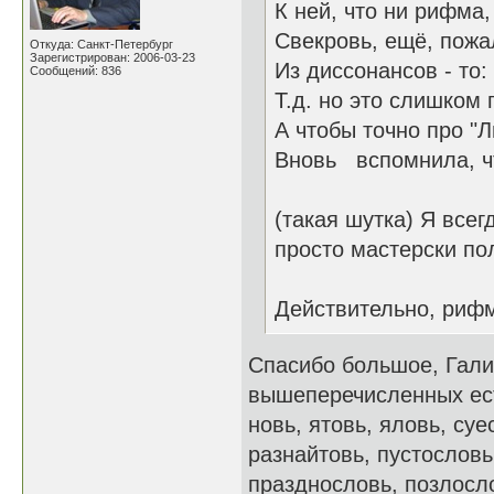
К ней, что ни рифма,
Свекровь, ещё, пожал
Откуда: Санкт-Петербург
Зарегистрирован: 2006-03-23
Из диссонансов - то:
Сообщений: 836
Т.д. но это слишком 
А чтобы точно про "
Вновь вспомнила, чт
(такая шутка) Я всег
просто мастерски по
Действительно, рифм
Спасибо большое, Гали
вышеперечисленных есть
новь, ятовь, яловь, су
разнайтовь, пустословь
празднословь, позлосло