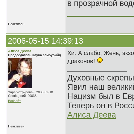
в прозрачной во
______________
Неактивен
2006-05-15 14:39:13
Алиса Деева
Хи. А слабо, Жень, экз
Председатель клуба самоубийц
драконов!
Духовные скрепы
Явил наш велики
Зарегистрирован: 2006-02-10
Нацизм был в Евр
Сообщений: 20033
Вебсайт
Теперь он в Росс
Алиса Деева
Неактивен