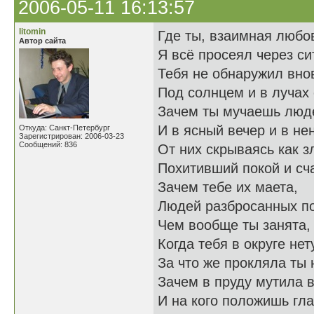
2006-05-11 16:13:57
litomin
Где ты, взаимная любо
Автор сайта
Я всё просеял через си
Тебя не обнаружил вно
Под солнцем и в лучах
Зачем ты мучаешь люд
И в ясный вечер и в не
Откуда: Санкт-Петербург
Зарегистрирован: 2006-03-23
Сообщений: 836
От них скрываясь как з
Похитивший покой и сч
Зачем тебе их маета,
Людей разбросанных по
Чем вообще ты занята,
Когда тебя в округе нет
За что же прокляла ты 
Зачем в пруду мутила в
И на кого положишь гла