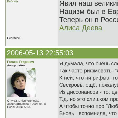
Явил наш велики
Вебсайт
Нацизм был в Евр
Теперь он в Росс
Алиса Деева
Неактивен
2006-05-13 22:55:03
Галина Гедрович
Я думала, что очень с
Автор сайта
Так часто рифмовать -"
К ней, что ни рифма, т
Свекровь, ещё, пожалуй
Из диссонансов - то: цв
Т.д. но это слишком пр
Откуда: г. Черноголовка
Зарегистрирован: 2006-05-11
А чтобы точно про "Люб
Сообщений: 5864
Вновь вспомнила, что 