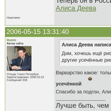
Теперь он в Росс
Алиса Деева
Неактивен
2006-05-15 13:31:40
litomin
Автор сайта
Алиса Деева написа
Дим, хочешь ещё риф
другие усечённые 
Варварство какое: тол
Откуда: Санкт-Петербург
Зарегистрирован: 2006-03-23
Сообщений: 836
усечённой
Спасибо за подгон, Ал
Лучше быть, чем 