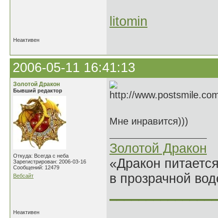
litomin
Неактивен
2006-05-11 16:41:13
Золотой Дракон
Бывший редактор
Мне инравится)))
Золотой Дракон
Откуда: Всегда с неба
«Дракон питается
Зарегистрирован: 2006-03-16
Сообщений: 12479
в прозрачной во
Вебсайт
______________
Неактивен