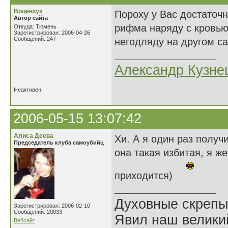
Воцензук
Пороху у Вас достаточн
Автор сайта
рифма наряду с кровью
Откуда: Тюмень
Зарегистрирован: 2006-04-26
Сообщений: 247
негодляду на другом са
Александр Кузне
Неактивен
2006-05-15 13:07:42
Алиса Деева
Хи. А я один раз получи
Председатель клуба самоубийц
она такая избитая, я ж
приходится)
Духовные скрепы
Зарегистрирован: 2006-02-10
Сообщений: 20033
Явил наш велики
Вебсайт