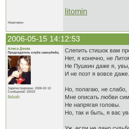
litomin
Неактивен
2006-05-15 14:12:53
Алиса Деева
Слепить стишок вам пр
Председатель клуба самоубийц
Нет, я конечно, не Лито
Не Пушкин даже я, увы
И не поэт я вовсе даже
Но, полагаю, не слабо,
Зарегистрирован: 2006-02-10
Сообщений: 20033
Мне описать любви си
Вебсайт
Не напрягая головы.
Но, так и быть, я вас у
Уж, если не дано судьб