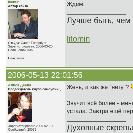
litomin
Ждём!
Автор сайта
Лучше быть, чем 
litomin
Откуда: Санкт-Петербург
Зарегистрирован: 2006-03-23
Сообщений: 836
Неактивен
2006-05-13 22:01:56
Алиса Деева
Жень, а как же "нету"?
Председатель клуба самоубийц
Звучит всё более - мен
устала. Завтра ещё пе
Духовные скрепы
Зарегистрирован: 2006-02-10
Сообщений: 20033