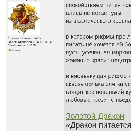
спокойствием питая чр
алиса не встает увы
из экзотического кресл
в котором рифмы про 
Откуда: Всегда с неба
Зарегистрирован: 2006-03-16
писать не хочется ей бо
Сообщений: 12479
Вебсайт
пусть усеченная морко
жеманно красит недотро
и вновьвкущая рифмо -
сквозь облака слегка у
глядит как новенький к
любовью грезит с пьеде
Золотой Дракон
«Дракон питается