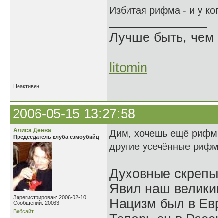
Избитая рифма - и у ко
Лучше быть, чем 
litomin
Неактивен
2006-05-15 13:27:58
Алиса Деева
Дим, хочешь ещё рифм 
Председатель клуба самоубийц
другие усечённые риф
Духовные скрепы
Явил наш велики
Зарегистрирован: 2006-02-10
Нацизм был в Евр
Сообщений: 20033
Вебсайт