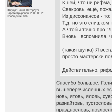
К ней, что ни рифма,
Свекровь, ещё, пожал
Откуда: Санкт-Петербург
Зарегистрирован: 2006-03-23
Из диссонансов - то:
Сообщений: 836
Т.д. но это слишком 
А чтобы точно про "
Вновь вспомнила, чт
(такая шутка) Я всег
просто мастерски по
Действительно, рифм
Спасибо большое, Гали
вышеперечисленных есть
новь, ятовь, яловь, су
разнайтовь, пустословь
празднословь, позлосло