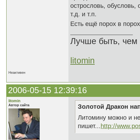
острословь, обусловь, о
т.д. и т.п.
Есть ещё порох в поро
Лучше быть, чем 
litomin
Неактивен
2006-05-15 12:39:16
litomin
Автор сайта
Золотой Дракон нап
Литомину можно и не
пишет...
http://www.po