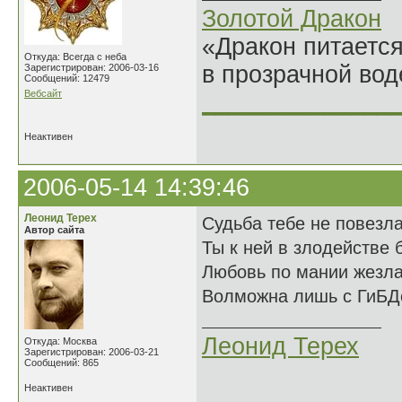
Золотой Дракон
«Дракон питается
Откуда: Всегда с неба
в прозрачной во
Зарегистрирован: 2006-03-16
Сообщений: 12479
Вебсайт
______________
Неактивен
2006-05-14 14:39:46
Леонид Терех
Судьба тебе не повезл
Автор сайта
Ты к ней в злодействе 
Любовь по мании жезл
Волможна лишь с ГиБД
Леонид Терех
Откуда: Москва
Зарегистрирован: 2006-03-21
Сообщений: 865
Неактивен