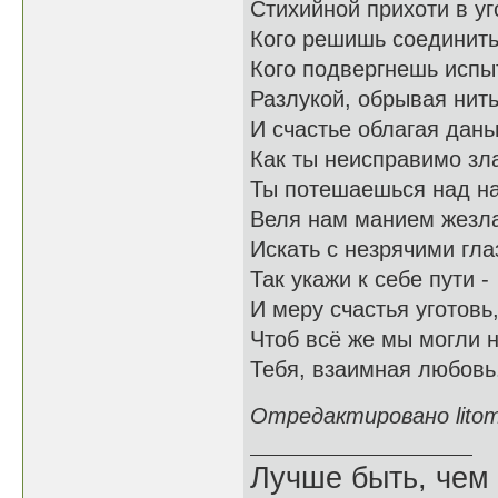
Стихийной прихоти в уг
Кого решишь соединить
Кого подвергнешь исп
Разлукой, обрывая нит
И счастье облагая дан
Как ты неисправимо зл
Ты потешаешься над н
Веля нам манием жезл
Искать с незрячими гла
Так укажи к себе пути -
И меру счастья уготовь
Чтоб всё же мы могли 
Тебя, взаимная любовь
Отредактировано litomi
Лучше быть, чем 