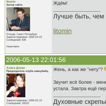
litomin
Ждём!
Автор сайта
Лучше быть, чем 
litomin
Откуда: Санкт-Петербург
Зарегистрирован: 2006-03-23
Сообщений: 836
Неактивен
2006-05-13 22:01:56
Алиса Деева
Жень, а как же "нету"?
Председатель клуба самоубийц
Звучит всё более - мен
устала. Завтра ещё пе
Духовные скрепы
Зарегистрирован: 2006-02-10
Сообщений: 20033