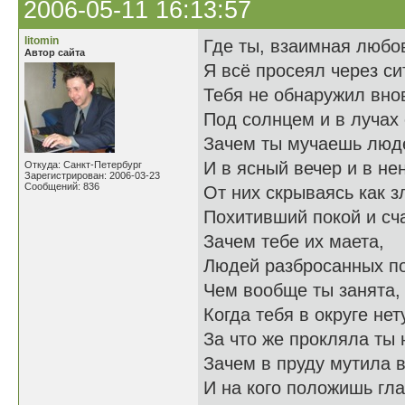
2006-05-11 16:13:57
litomin
Где ты, взаимная любо
Автор сайта
Я всё просеял через си
Тебя не обнаружил вно
Под солнцем и в лучах
Зачем ты мучаешь люд
И в ясный вечер и в не
Откуда: Санкт-Петербург
Зарегистрирован: 2006-03-23
Сообщений: 836
От них скрываясь как з
Похитивший покой и сч
Зачем тебе их маета,
Людей разбросанных по
Чем вообще ты занята,
Когда тебя в округе нет
За что же прокляла ты 
Зачем в пруду мутила в
И на кого положишь гла