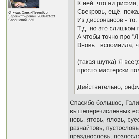
К ней, что ни рифма,
Свекровь, ещё, пожал
Откуда: Санкт-Петербург
Зарегистрирован: 2006-03-23
Из диссонансов - то:
Сообщений: 836
Т.д. но это слишком 
А чтобы точно про "
Вновь вспомнила, чт
(такая шутка) Я всег
просто мастерски по
Действительно, рифм
Спасибо большое, Гали
вышеперечисленных есть
новь, ятовь, яловь, су
разнайтовь, пустословь
празднословь, позлосло