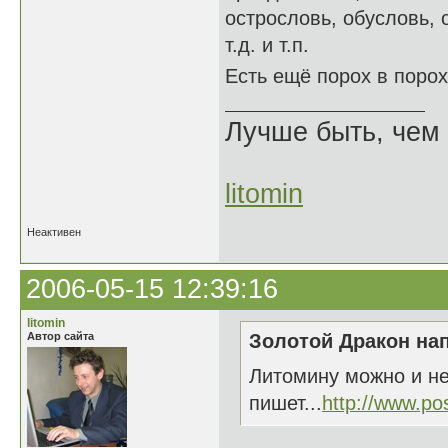
острословь, обусловь, о
т.д. и т.п.
Есть ещё порох в поро
Лучше быть, чем 
litomin
Неактивен
2006-05-15 12:39:16
litomin
Автор сайта
Золотой Дракон нап
Литомину можно и не
пишет...
http://www.po