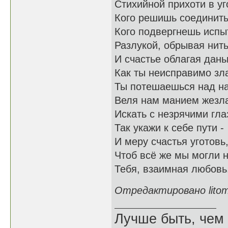
Стихийной прихоти в уг
Кого решишь соединить
Кого подвергнешь исп
Разлукой, обрывая нит
И счастье облагая дан
Как ты неисправимо зл
Ты потешаешься над н
Веля нам манием жезл
Искать с незрячими гла
Так укажи к себе пути -
И меру счастья уготовь
Чтоб всё же мы могли 
Тебя, взаимная любовь
Отредактировано litomi
Лучше быть, чем 