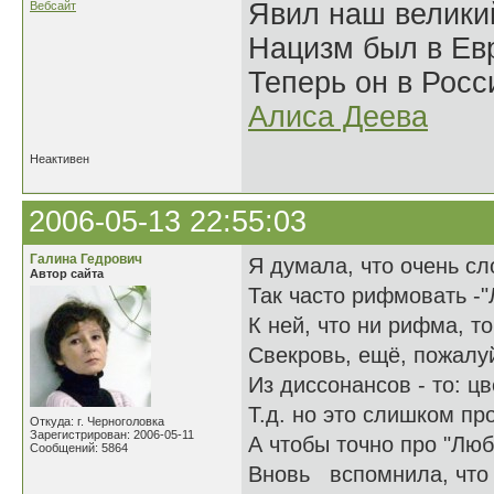
Явил наш велики
Вебсайт
Нацизм был в Евр
Теперь он в Росс
Алиса Деева
Неактивен
2006-05-13 22:55:03
Галина Гедрович
Я думала, что очень с
Автор сайта
Так часто рифмовать -"
К ней, что ни рифма, т
Свекровь, ещё, пожалуй
Из диссонансов - то: цв
Т.д. но это слишком пр
Откуда: г. Черноголовка
Зарегистрирован: 2006-05-11
А чтобы точно про "Люб
Сообщений: 5864
Вновь вспомнила, что 