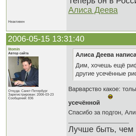
Теперь он в Росс
Алиса Деева
Неактивен
2006-05-15 13:31:40
litomin
Автор сайта
Алиса Деева написа
Дим, хочешь ещё риф
другие усечённые 
Варварство какое: тол
Откуда: Санкт-Петербург
Зарегистрирован: 2006-03-23
Сообщений: 836
усечённой
Спасибо за подгон, Ал
Лучше быть, чем 