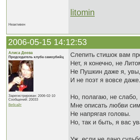
litomin
Неактивен
2006-05-15 14:12:53
Алиса Деева
Слепить стишок вам пр
Председатель клуба самоубийц
Нет, я конечно, не Лито
Не Пушкин даже я, увы
И не поэт я вовсе даже
Но, полагаю, не слабо,
Зарегистрирован: 2006-02-10
Сообщений: 20033
Мне описать любви си
Вебсайт
Не напрягая головы.
Но, так и быть, я вас у
Уж, если не дано судьб