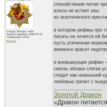
спокойствием питая чр
алиса не встает увы
из экзотического кресл
в котором рифмы про 
Откуда: Всегда с неба
Зарегистрирован: 2006-03-16
писать не хочется ей бо
Сообщений: 12479
Вебсайт
пусть усеченная морко
жеманно красит недотро
и вновьвкущая рифмо -
сквозь облака слегка у
глядит как новенький к
любовью грезит с пьеде
Золотой Дракон
«Дракон питается