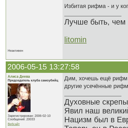
Избитая рифма - и у ко
Лучше быть, чем 
litomin
Неактивен
2006-05-15 13:27:58
Алиса Деева
Дим, хочешь ещё рифм 
Председатель клуба самоубийц
другие усечённые риф
Духовные скрепы
Явил наш велики
Зарегистрирован: 2006-02-10
Нацизм был в Евр
Сообщений: 20033
Вебсайт