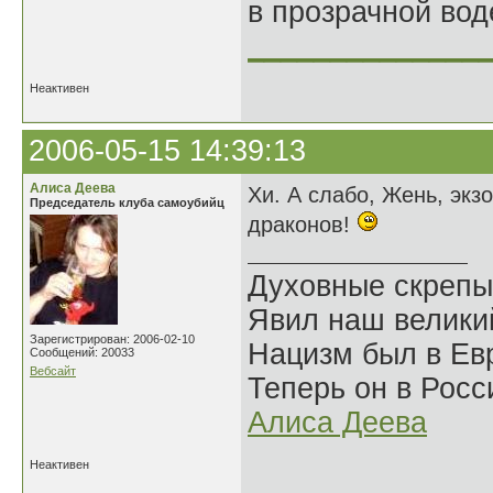
в прозрачной во
______________
Неактивен
2006-05-15 14:39:13
Алиса Деева
Хи. А слабо, Жень, экз
Председатель клуба самоубийц
драконов!
Духовные скрепы
Явил наш велики
Зарегистрирован: 2006-02-10
Нацизм был в Евр
Сообщений: 20033
Вебсайт
Теперь он в Росс
Алиса Деева
Неактивен