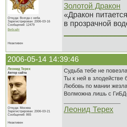
Золотой Дракон
«Дракон питается
Откуда: Всегда с неба
в прозрачной во
Зарегистрирован: 2006-03-16
Сообщений: 12479
Вебсайт
______________
Неактивен
2006-05-14 14:39:46
Леонид Терех
Судьба тебе не повезл
Автор сайта
Ты к ней в злодействе 
Любовь по мании жезл
Волможна лишь с ГиБД
Леонид Терех
Откуда: Москва
Зарегистрирован: 2006-03-21
Сообщений: 865
Неактивен