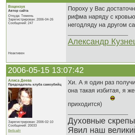
Воцензук
Пороху у Вас достаточн
Автор сайта
рифма наряду с кровью
Откуда: Тюмень
Зарегистрирован: 2006-04-26
Сообщений: 247
негодляду на другом са
Александр Кузне
Неактивен
2006-05-15 13:07:42
Алиса Деева
Хи. А я один раз получи
Председатель клуба самоубийц
она такая избитая, я ж
приходится)
Духовные скрепы
Зарегистрирован: 2006-02-10
Сообщений: 20033
Явил наш велики
Вебсайт