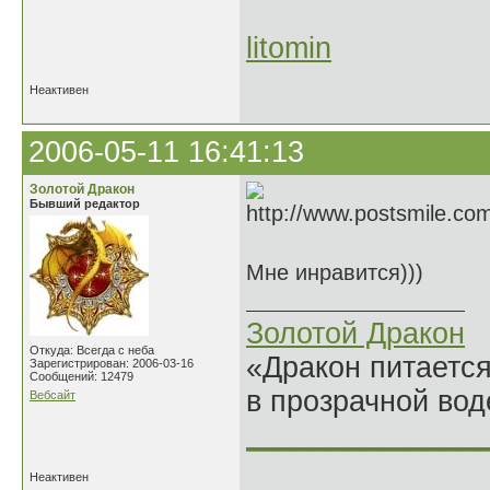
litomin
Неактивен
2006-05-11 16:41:13
Золотой Дракон
Бывший редактор
Мне инравится)))
Золотой Дракон
Откуда: Всегда с неба
«Дракон питается
Зарегистрирован: 2006-03-16
Сообщений: 12479
в прозрачной во
Вебсайт
______________
Неактивен