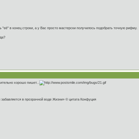
ь "её" в конец строки, а у Вас просто мастерски получилось подобрать точную рифму.
вда?
ительно хорошо пишет...
и забавляется в прозрачной воде Жизни» © цитата Конфуция