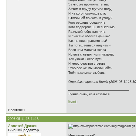
За что же прокляла ты нас,
Зачем в пруду мутила воду,
И на кого положишь глаз
Стихийной прихоти в угоду?
Кого решишь соединить,
Кого подвергнешь испытанью
Разлукой, обрывая нить
И счастье облагая данью?
Как ты неисправимо зла!
Ты потешаешься над нами,
Веля нам манием жезла
Искать с незрячими глазами.
Так укажи к себе пути -
И меру счастья уготовь,
Чтоб всё же мы могли найти
Тебя, взаимная любовь.
Отредактировано litomin (2006-05-11 18:10
Лучше быть, чем казаться.
litomin
Неактивен
2006-05-11 16:41:13
Золотой Дракон
Бывший редактор
Мне инравится)))