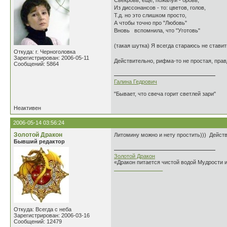
Свекровь, ещё, пожалуй - бровь,
Из диссонансов - то: цветов, голов,
Т.д. но это слишком просто,
А чтобы точно про "Любовь"
Вновь вспомнила, что "Уготовь"
(такая шутка) Я всегда стараюсь не ставит
Откуда: г. Черноголовка
Зарегистрирован: 2006-05-11
Действительно, рифма-то не простая, пра
Сообщений: 5864
Галина Гедрович
"Бывает, что свеча горит светлей зари"
Неактивен
2006-05-14 03:56:24
Золотой Дракон
Литомину можно и нету простить))) Действ
Бывший редактор
Золотой Дракон
«Дракон питается чистой водой Мудрости 
________________
Откуда: Всегда с неба
Зарегистрирован: 2006-03-16
Сообщений: 12479