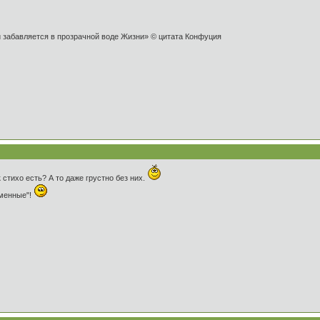
и забавляется в прозрачной воде Жизни» © цитата Конфуция
стихо есть? А то даже грустно без них.
рменные"!