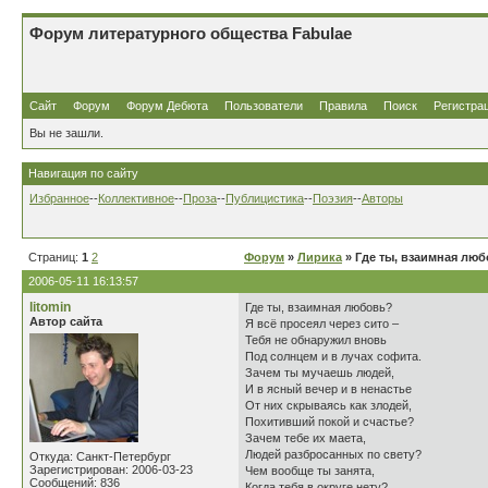
Форум литературного общества Fabulae
Сайт
Форум
Форум Дебюта
Пользователи
Правила
Поиск
Регистра
Вы не зашли.
Навигация по сайту
Избранное
--
Коллективное
--
Проза
--
Публицистика
--
Поэзия
--
Авторы
Страниц:
1
2
Форум
»
Лирика
» Где ты, взаимная лю
2006-05-11 16:13:57
litomin
Где ты, взаимная любовь?
Автор сайта
Я всё просеял через сито –
Тебя не обнаружил вновь
Под солнцем и в лучах софита.
Зачем ты мучаешь людей,
И в ясный вечер и в ненастье
От них скрываясь как злодей,
Похитивший покой и счастье?
Зачем тебе их маета,
Людей разбросанных по свету?
Откуда: Санкт-Петербург
Зарегистрирован: 2006-03-23
Чем вообще ты занята,
Сообщений: 836
Когда тебя в округе нету?