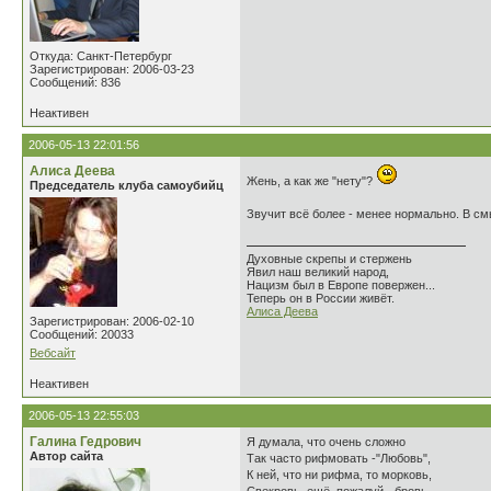
Откуда: Санкт-Петербург
Зарегистрирован: 2006-03-23
Сообщений: 836
Неактивен
2006-05-13 22:01:56
Алиса Деева
Жень, а как же "нету"?
Председатель клуба самоубийц
Звучит всё более - менее нормально. В см
Духовные скрепы и стержень
Явил наш великий народ,
Нацизм был в Европе повержен...
Теперь он в России живёт.
Алиса Деева
Зарегистрирован: 2006-02-10
Сообщений: 20033
Вебсайт
Неактивен
2006-05-13 22:55:03
Галина Гедрович
Я думала, что очень сложно
Автор сайта
Так часто рифмовать -"Любовь",
К ней, что ни рифма, то морковь,