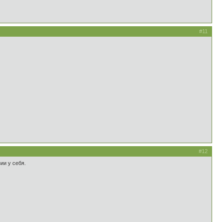
#11
#12
ии у себя.