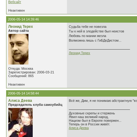
Вебсайт
Неактивен
2006-05-14 14:39:46
Леонид Терех
Судьба тебе не повезла
Автор сайта
Ты к ней в злодействе был неистов
Любовь по мании жезла
Волможна лишь с ГиБДеДистом...
Леонид Терех
Откуда: Москва
Зарегистрирован: 2006-03-21
Сообщений: 865
Неактивен
2006-05-14 14:58:44
Алиса Деева
Всё же, Дим, я не понимаю абстрактную "вз
Председатель клуба самоубийц
Духовные скрепы и стержень
Явил наш великий народ,
Нацизм был в Европе повержен...
Теперь он в России живёт.
Алиса Деева