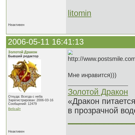
litomin
Неактивен
2006-05-11 16:41:13
Золотой Дракон
Бывший редактор
Мне инравится)))
Золотой Дракон
Откуда: Всегда с неба
«Дракон питается
Зарегистрирован: 2006-03-16
Сообщений: 12479
в прозрачной во
Вебсайт
______________
Неактивен