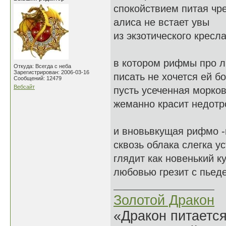
спокойствием питая чр
алиса не встает увы
из экзотического кресл
в котором рифмы про 
Откуда: Всегда с неба
Зарегистрирован: 2006-03-16
писать не хочется ей бо
Сообщений: 12479
Вебсайт
пусть усеченная морко
жеманно красит недотро
и вновьвкущая рифмо -
сквозь облака слегка у
глядит как новенький к
любовью грезит с пьеде
Золотой Дракон
«Дракон питается