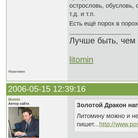
острословь, обусловь, о
т.д. и т.п.
Есть ещё порох в поро
Лучше быть, чем 
litomin
Неактивен
2006-05-15 12:39:16
litomin
Автор сайта
Золотой Дракон нап
Литомину можно и не
пишет...
http://www.po