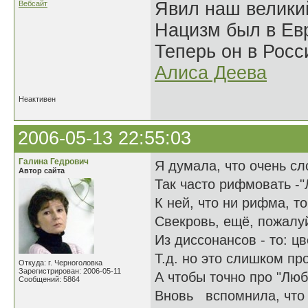
Явил наш велики
Вебсайт
Нацизм был в Евр
Теперь он в Росс
Алиса Деева
Неактивен
2006-05-13 22:55:03
Галина Гедрович
Я думала, что очень с
Автор сайта
Так часто рифмовать -"
К ней, что ни рифма, т
Свекровь, ещё, пожалуй
Из диссонансов - то: цв
Т.д. но это слишком пр
Откуда: г. Черноголовка
Зарегистрирован: 2006-05-11
А чтобы точно про "Люб
Сообщений: 5864
Вновь вспомнила, что 