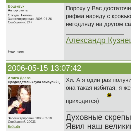
Воцензук
Пороху у Вас достаточн
Автор сайта
рифма наряду с кровью
Откуда: Тюмень
Зарегистрирован: 2006-04-26
Сообщений: 247
негодляду на другом са
Александр Кузне
Неактивен
2006-05-15 13:07:42
Алиса Деева
Хи. А я один раз получи
Председатель клуба самоубийц
она такая избитая, я ж
приходится)
Духовные скрепы
Зарегистрирован: 2006-02-10
Сообщений: 20033
Явил наш велики
Вебсайт