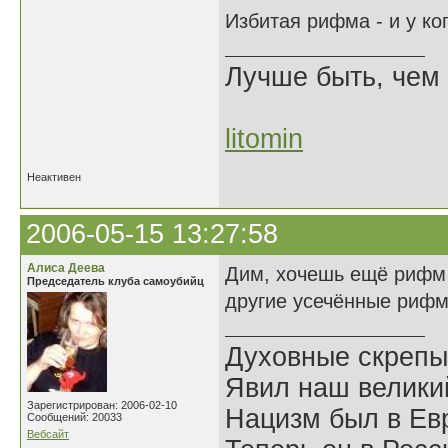
Избитая рифма - и у ко
Лучше быть, чем 
litomin
Неактивен
2006-05-15 13:27:58
Алиса Деева
Дим, хочешь ещё рифм 
Председатель клуба самоубийц
другие усечённые риф
Духовные скрепы
Явил наш велики
Зарегистрирован: 2006-02-10
Нацизм был в Евр
Сообщений: 20033
Вебсайт