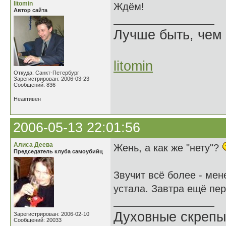
litomin
Ждём!
Автор сайта
Лучше быть, чем 
litomin
Откуда: Санкт-Петербург
Зарегистрирован: 2006-03-23
Сообщений: 836
Неактивен
2006-05-13 22:01:56
Алиса Деева
Жень, а как же "нету"?
Председатель клуба самоубийц
Звучит всё более - мен
устала. Завтра ещё пе
Духовные скрепы
Зарегистрирован: 2006-02-10
Сообщений: 20033