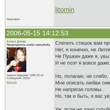
litomin
Неактивен
2006-05-15 14:12:53
Алиса Деева
Слепить стишок вам пр
Председатель клуба самоубийц
Нет, я конечно, не Лито
Не Пушкин даже я, увы
И не поэт я вовсе даже
Но, полагаю, не слабо,
Зарегистрирован: 2006-02-10
Сообщений: 20033
Мне описать любви си
Вебсайт
Не напрягая головы.
Но, так и быть, я вас у
Уж, если не дано судьб