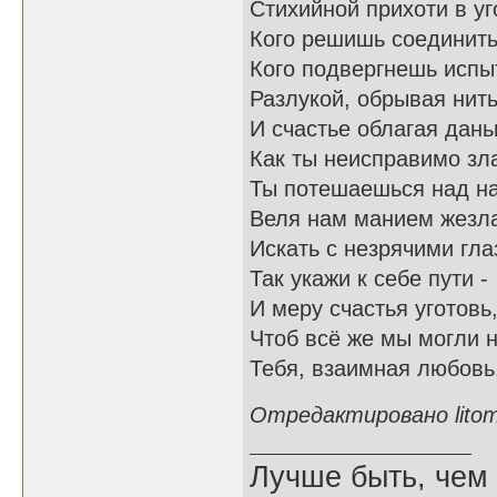
Стихийной прихоти в уг
Кого решишь соединить
Кого подвергнешь исп
Разлукой, обрывая нит
И счастье облагая дан
Как ты неисправимо зл
Ты потешаешься над н
Веля нам манием жезл
Искать с незрячими гла
Так укажи к себе пути -
И меру счастья уготовь
Чтоб всё же мы могли 
Тебя, взаимная любовь
Отредактировано litomi
Лучше быть, чем 