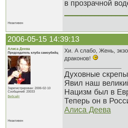
в прозрачной во
______________
Неактивен
2006-05-15 14:39:13
Алиса Деева
Хи. А слабо, Жень, экз
Председатель клуба самоубийц
драконов!
Духовные скрепы
Явил наш велики
Зарегистрирован: 2006-02-10
Нацизм был в Евр
Сообщений: 20033
Вебсайт
Теперь он в Росс
Алиса Деева
Неактивен