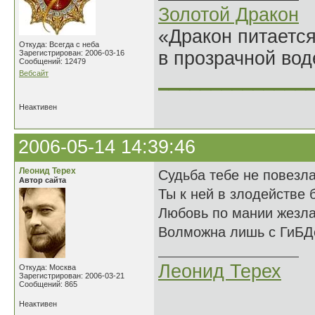
Золотой Дракон
«Дракон питается
Откуда: Всегда с неба
в прозрачной во
Зарегистрирован: 2006-03-16
Сообщений: 12479
Вебсайт
______________
Неактивен
2006-05-14 14:39:46
Леонид Терех
Судьба тебе не повезл
Автор сайта
Ты к ней в злодействе 
Любовь по мании жезл
Волможна лишь с ГиБД
Леонид Терех
Откуда: Москва
Зарегистрирован: 2006-03-21
Сообщений: 865
Неактивен