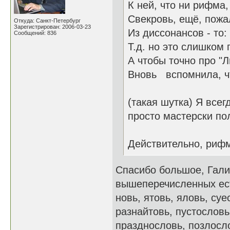
К ней, что ни рифма,
Свекровь, ещё, пожал
Откуда: Санкт-Петербург
Зарегистрирован: 2006-03-23
Из диссонансов - то:
Сообщений: 836
Т.д. но это слишком 
А чтобы точно про "
Вновь вспомнила, чт
(такая шутка) Я всег
просто мастерски по
Действительно, рифм
Спасибо большое, Гали
вышеперечисленных есть
новь, ятовь, яловь, су
разнайтовь, пустословь
празднословь, позлосло