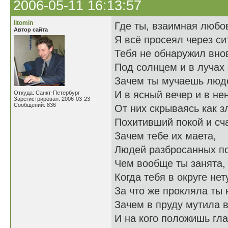
2006-05-11 16:13:57
litomin
Где ты, взаимная любо
Автор сайта
Я всё просеял через си
Тебя не обнаружил вно
Под солнцем и в лучах
Зачем ты мучаешь люд
И в ясный вечер и в не
Откуда: Санкт-Петербург
Зарегистрирован: 2006-03-23
Сообщений: 836
От них скрываясь как з
Похитивший покой и сч
Зачем тебе их маета,
Людей разбросанных по
Чем вообще ты занята,
Когда тебя в округе нет
За что же прокляла ты 
Зачем в пруду мутила в
И на кого положишь гла