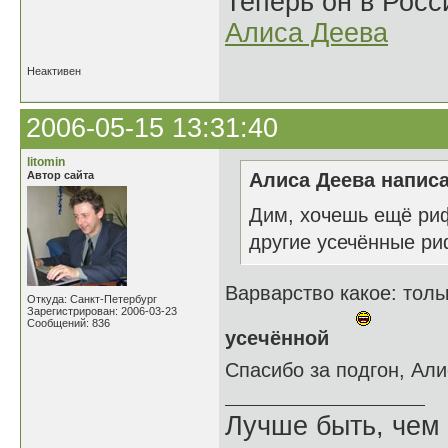
Теперь он в Росс
Алиса Деева
Неактивен
2006-05-15 13:31:40
litomin
Автор сайта
Алиса Деева написа
Дим, хочешь ещё риф
другие усечённые 
Варварство какое: тол
Откуда: Санкт-Петербург
Зарегистрирован: 2006-03-23
Сообщений: 836
усечённой
Спасибо за подгон, Ал
Лучше быть, чем 