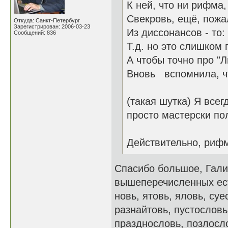
К ней, что ни рифма,
Свекровь, ещё, пожал
Откуда: Санкт-Петербург
Зарегистрирован: 2006-03-23
Из диссонансов - то:
Сообщений: 836
Т.д. но это слишком 
А чтобы точно про "
Вновь вспомнила, чт
(такая шутка) Я всег
просто мастерски по
Действительно, рифм
Спасибо большое, Гали
вышеперечисленных есть
новь, ятовь, яловь, су
разнайтовь, пустословь
празднословь, позлосло