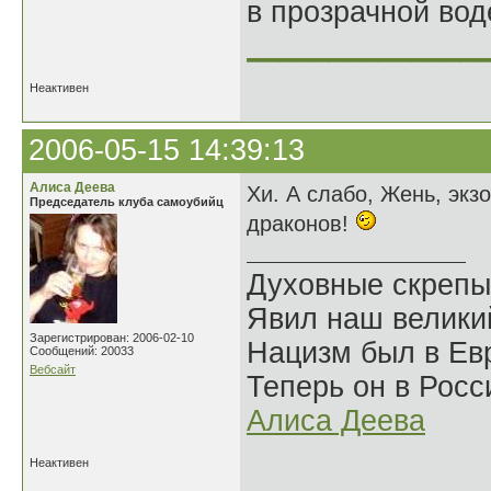
в прозрачной во
______________
Неактивен
2006-05-15 14:39:13
Алиса Деева
Хи. А слабо, Жень, экз
Председатель клуба самоубийц
драконов!
Духовные скрепы
Явил наш велики
Зарегистрирован: 2006-02-10
Нацизм был в Евр
Сообщений: 20033
Вебсайт
Теперь он в Росс
Алиса Деева
Неактивен