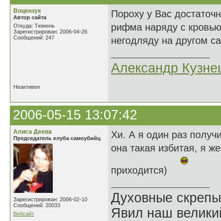
Воцензук
Пороху у Вас достаточн
Автор сайта
рифма наряду с кровью
Откуда: Тюмень
Зарегистрирован: 2006-04-26
Сообщений: 247
негодляду на другом са
Александр Кузне
Неактивен
2006-05-15 13:07:42
Алиса Деева
Хи. А я один раз получи
Председатель клуба самоубийц
она такая избитая, я ж
приходится)
Духовные скрепы
Зарегистрирован: 2006-02-10
Сообщений: 20033
Явил наш велики
Вебсайт