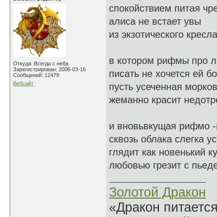
спокойствием питая чр
алиса не встает увы
из экзотического кресл
в котором рифмы про 
Откуда: Всегда с неба
Зарегистрирован: 2006-03-16
писать не хочется ей бо
Сообщений: 12479
Вебсайт
пусть усеченная морко
жеманно красит недотро
и вновьвкущая рифмо -
сквозь облака слегка у
глядит как новенький к
любовью грезит с пьеде
Золотой Дракон
«Дракон питается