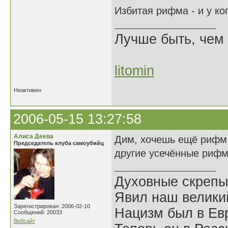
Избитая рифма - и у ко
Лучше быть, чем 
litomin
Неактивен
2006-05-15 13:27:58
Алиса Деева
Дим, хочешь ещё рифм 
Председатель клуба самоубийц
другие усечённые риф
Духовные скрепы
Явил наш велики
Зарегистрирован: 2006-02-10
Нацизм был в Евр
Сообщений: 20033
Вебсайт