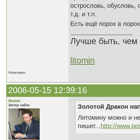
острословь, обусловь, о
т.д. и т.п.
Есть ещё порох в поро
Лучше быть, чем 
litomin
Неактивен
2006-05-15 12:39:16
litomin
Автор сайта
Золотой Дракон нап
Литомину можно и не
пишет...
http://www.po