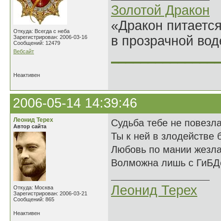
Золотой Дракон
«Дракон питается
Откуда: Всегда с неба
в прозрачной во
Зарегистрирован: 2006-03-16
Сообщений: 12479
Вебсайт
______________
Неактивен
2006-05-14 14:39:46
Леонид Терех
Судьба тебе не повезл
Автор сайта
Ты к ней в злодействе 
Любовь по мании жезл
Волможна лишь с ГиБД
Леонид Терех
Откуда: Москва
Зарегистрирован: 2006-03-21
Сообщений: 865
Неактивен