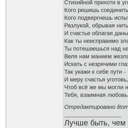
Стихийной прихоти в уг
Кого решишь соединить
Кого подвергнешь исп
Разлукой, обрывая нит
И счастье облагая дан
Как ты неисправимо зл
Ты потешаешься над н
Веля нам манием жезл
Искать с незрячими гла
Так укажи к себе пути -
И меру счастья уготовь
Чтоб всё же мы могли 
Тебя, взаимная любовь
Отредактировано litomi
Лучше быть, чем 