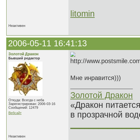
litomin
Неактивен
2006-05-11 16:41:13
Золотой Дракон
Бывший редактор
Мне инравится)))
Золотой Дракон
Откуда: Всегда с неба
«Дракон питается
Зарегистрирован: 2006-03-16
Сообщений: 12479
в прозрачной во
Вебсайт
______________
Неактивен