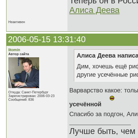
Теперь он в Росс
Алиса Деева
Неактивен
2006-05-15 13:31:40
litomin
Автор сайта
Алиса Деева написа
Дим, хочешь ещё риф
другие усечённые 
Варварство какое: тол
Откуда: Санкт-Петербург
Зарегистрирован: 2006-03-23
Сообщений: 836
усечённой
Спасибо за подгон, Ал
Лучше быть, чем 