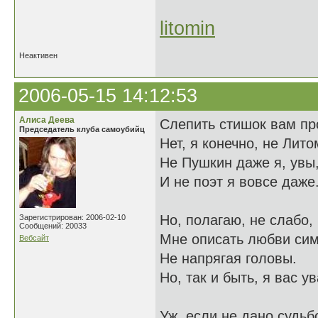
litomin
Неактивен
2006-05-15 14:12:53
Алиса Деева
Слепить стишок вам пр
Председатель клуба самоубийц
Нет, я конечно, не Лито
Не Пушкин даже я, увы
И не поэт я вовсе даже
Но, полагаю, не слабо,
Зарегистрирован: 2006-02-10
Сообщений: 20033
Мне описать любви си
Вебсайт
Не напрягая головы.
Но, так и быть, я вас у
Уж, если не дано судьб