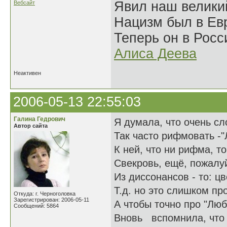
Явил наш велики
Вебсайт
Нацизм был в Евр
Теперь он в Росс
Алиса Деева
Неактивен
2006-05-13 22:55:03
Галина Гедрович
Я думала, что очень с
Автор сайта
Так часто рифмовать -"
К ней, что ни рифма, т
Свекровь, ещё, пожалуй
Из диссонансов - то: цв
Т.д. но это слишком пр
Откуда: г. Черноголовка
Зарегистрирован: 2006-05-11
А чтобы точно про "Люб
Сообщений: 5864
Вновь вспомнила, что 