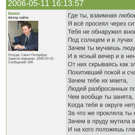
2006-05-11 16:13:57
litomin
Где ты, взаимная любо
Автор сайта
Я всё просеял через си
Тебя не обнаружил вно
Под солнцем и в лучах
Зачем ты мучаешь люд
И в ясный вечер и в не
Откуда: Санкт-Петербург
Зарегистрирован: 2006-03-23
Сообщений: 836
От них скрываясь как з
Похитивший покой и сч
Зачем тебе их маета,
Людей разбросанных по
Чем вообще ты занята,
Когда тебя в округе нет
За что же прокляла ты 
Зачем в пруду мутила в
И на кого положишь гла