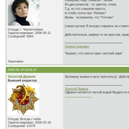
Свекровь, ещё, пожалуй - бровь,
Из диссонансов - то: цветов, голов,
Т.д. но это слишком просто,
А чтобы точно про "Любовь"
Вновь вспомнила, что "Уготовь"
(такая шутка) Я всегда стараюсь не ставит
Откуда: г. Черноголовка
Зарегистрирован: 2006-05-11
Действительно, рифма-то не простая, пра
Сообщений: 5864
Галина Гедрович
"Бывает, что свеча горит светлей зари"
Неактивен
2006-05-14 03:56:24
Золотой Дракон
Литомину можно и нету простить))) Действ
Бывший редактор
Золотой Дракон
«Дракон питается чистой водой Мудрости 
________________
Откуда: Всегда с неба
Зарегистрирован: 2006-03-16
Сообщений: 12479