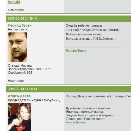
Вебсайт
Неактивен
2006-05-14 14:39:46
Леонид Терех
Судьба тебе не повезла
Автор сайта
Ты к ней в злодействе был неистов
Любовь по мании жезла
Волможна лишь с ГиБДеДистом...
Леонид Терех
Откуда: Москва
Зарегистрирован: 2006-03-21
Сообщений: 865
Неактивен
2006-05-14 14:58:44
Алиса Деева
Всё же, Дим, я не понимаю абстрактную "вз
Председатель клуба самоубийц
Духовные скрепы и стержень
Явил наш великий народ,
Нацизм был в Европе повержен...
Теперь он в России живёт.
Алиса Деева