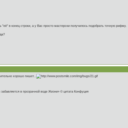
ь "её" в конец строки, а у Вас просто мастерски получилось подобрать точную рифму.
вда?
ительно хорошо пишет...
и забавляется в прозрачной воде Жизни» © цитата Конфуция