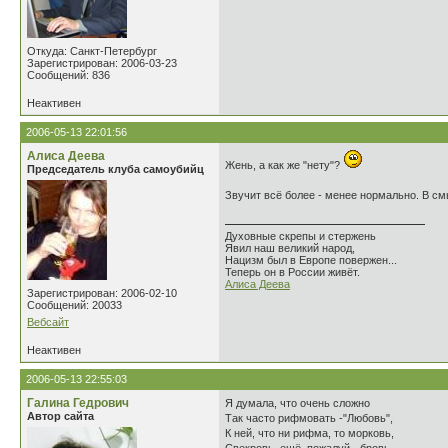
Откуда: Санкт-Петербург
Зарегистрирован: 2006-03-23
Сообщений: 836
Неактивен
2006-05-13 22:01:56
Алиса Деева
Жень, а как же "нету"?
Председатель клуба самоубийц
Звучит всё более - менее нормально. В см
Духовные скрепы и стержень
Явил наш великий народ,
Нацизм был в Европе повержен...
Теперь он в России живёт.
Алиса Деева
Зарегистрирован: 2006-02-10
Сообщений: 20033
Вебсайт
Неактивен
2006-05-13 22:55:03
Галина Гедрович
Я думала, что очень сложно
Автор сайта
Так часто рифмовать -"Любовь",
К ней, что ни рифма, то морковь,