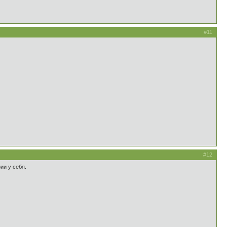
#11
#12
ии у себя.