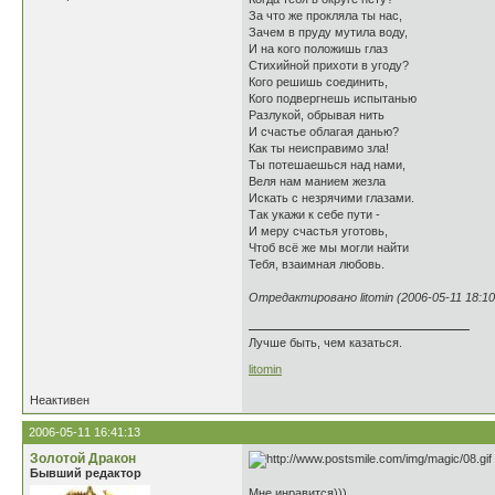
За что же прокляла ты нас,
Зачем в пруду мутила воду,
И на кого положишь глаз
Стихийной прихоти в угоду?
Кого решишь соединить,
Кого подвергнешь испытанью
Разлукой, обрывая нить
И счастье облагая данью?
Как ты неисправимо зла!
Ты потешаешься над нами,
Веля нам манием жезла
Искать с незрячими глазами.
Так укажи к себе пути -
И меру счастья уготовь,
Чтоб всё же мы могли найти
Тебя, взаимная любовь.
Отредактировано litomin (2006-05-11 18:10
Лучше быть, чем казаться.
litomin
Неактивен
2006-05-11 16:41:13
Золотой Дракон
Бывший редактор
Мне инравится)))