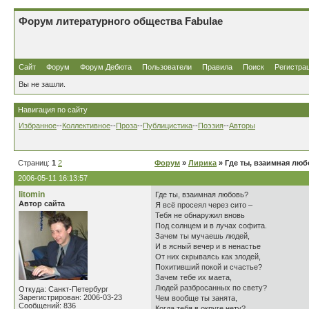
Форум литературного общества Fabulae
Сайт
Форум
Форум Дебюта
Пользователи
Правила
Поиск
Регистра
Вы не зашли.
Навигация по сайту
Избранное
--
Коллективное
--
Проза
--
Публицистика
--
Поэзия
--
Авторы
Страниц:
1
2
Форум
»
Лирика
» Где ты, взаимная лю
2006-05-11 16:13:57
litomin
Где ты, взаимная любовь?
Автор сайта
Я всё просеял через сито –
Тебя не обнаружил вновь
Под солнцем и в лучах софита.
Зачем ты мучаешь людей,
И в ясный вечер и в ненастье
От них скрываясь как злодей,
Похитивший покой и счастье?
Зачем тебе их маета,
Людей разбросанных по свету?
Откуда: Санкт-Петербург
Зарегистрирован: 2006-03-23
Чем вообще ты занята,
Сообщений: 836
Когда тебя в округе нету?