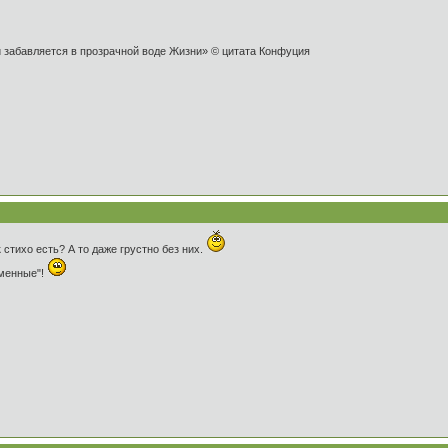
и забавляется в прозрачной воде Жизни» © цитата Конфуция
стихо есть? А то даже грустно без них.
рменные"!