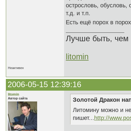
острословь, обусловь, о
т.д. и т.п.
Есть ещё порох в поро
Лучше быть, чем 
litomin
Неактивен
2006-05-15 12:39:16
litomin
Автор сайта
Золотой Дракон нап
Литомину можно и не
пишет...
http://www.po