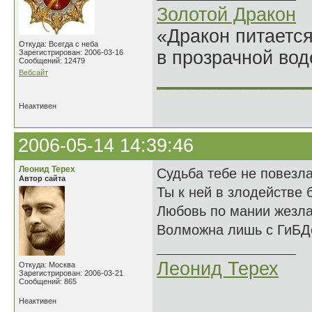
Золотой Дракон
«Дракон питается
Откуда: Всегда с неба
в прозрачной во
Зарегистрирован: 2006-03-16
Сообщений: 12479
Вебсайт
______________
Неактивен
2006-05-14 14:39:46
Леонид Терех
Судьба тебе не повезл
Автор сайта
Ты к ней в злодействе 
Любовь по мании жезл
Волможна лишь с ГиБД
Леонид Терех
Откуда: Москва
Зарегистрирован: 2006-03-21
Сообщений: 865
Неактивен