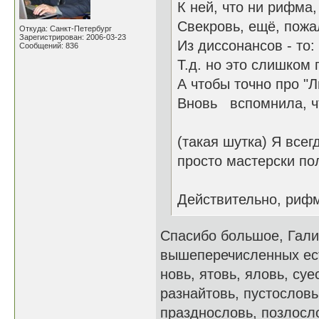
К ней, что ни рифма,
Свекровь, ещё, пожал
Откуда: Санкт-Петербург
Зарегистрирован: 2006-03-23
Из диссонансов - то:
Сообщений: 836
Т.д. но это слишком 
А чтобы точно про "
Вновь вспомнила, чт
(такая шутка) Я всег
просто мастерски по
Действительно, рифм
Спасибо большое, Гали
вышеперечисленных есть
новь, ятовь, яловь, су
разнайтовь, пустословь
празднословь, позлосло