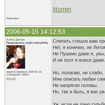
litomin
Неактивен
2006-05-15 14:12:53
Алиса Деева
Слепить стишок вам пр
Председатель клуба самоубийц
Нет, я конечно, не Лито
Не Пушкин даже я, увы
И не поэт я вовсе даже
Но, полагаю, не слабо,
Зарегистрирован: 2006-02-10
Сообщений: 20033
Мне описать любви си
Вебсайт
Не напрягая головы.
Но, так и быть, я вас у
Уж, если не дано судьб