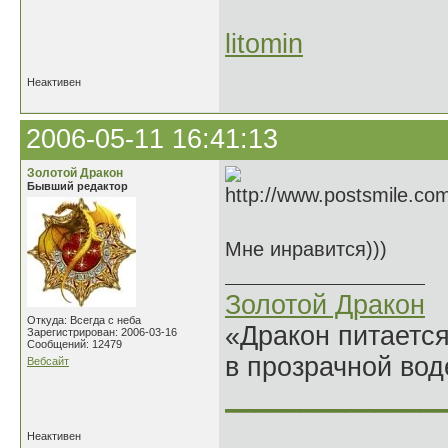
litomin
Неактивен
2006-05-11 16:41:13
Золотой Дракон
Бывший редактор
Мне инравится)))
Золотой Дракон
Откуда: Всегда с неба
«Дракон питается
Зарегистрирован: 2006-03-16
Сообщений: 12479
в прозрачной во
Вебсайт
______________
Неактивен