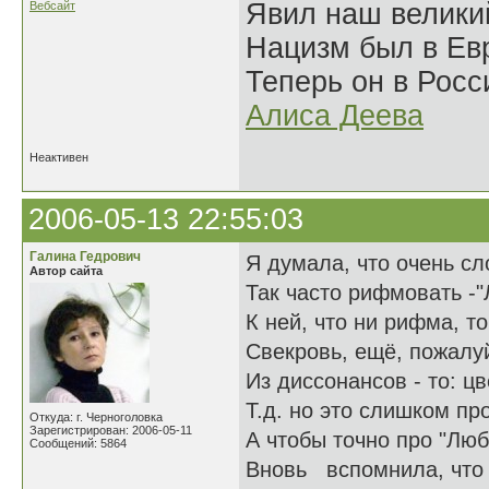
Явил наш велики
Вебсайт
Нацизм был в Евр
Теперь он в Росс
Алиса Деева
Неактивен
2006-05-13 22:55:03
Галина Гедрович
Я думала, что очень с
Автор сайта
Так часто рифмовать -"
К ней, что ни рифма, т
Свекровь, ещё, пожалуй
Из диссонансов - то: цв
Т.д. но это слишком пр
Откуда: г. Черноголовка
Зарегистрирован: 2006-05-11
А чтобы точно про "Люб
Сообщений: 5864
Вновь вспомнила, что 