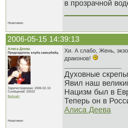
в прозрачной во
______________
Неактивен
2006-05-15 14:39:13
Алиса Деева
Хи. А слабо, Жень, экз
Председатель клуба самоубийц
драконов!
Духовные скрепы
Явил наш велики
Зарегистрирован: 2006-02-10
Нацизм был в Евр
Сообщений: 20033
Вебсайт
Теперь он в Росс
Алиса Деева
Неактивен