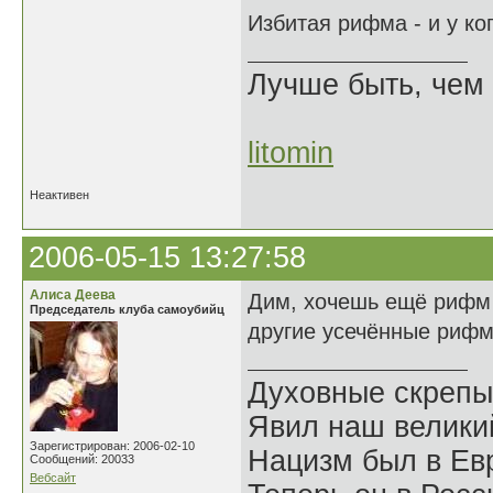
Избитая рифма - и у ко
Лучше быть, чем 
litomin
Неактивен
2006-05-15 13:27:58
Алиса Деева
Дим, хочешь ещё рифм 
Председатель клуба самоубийц
другие усечённые риф
Духовные скрепы
Явил наш велики
Зарегистрирован: 2006-02-10
Нацизм был в Евр
Сообщений: 20033
Вебсайт