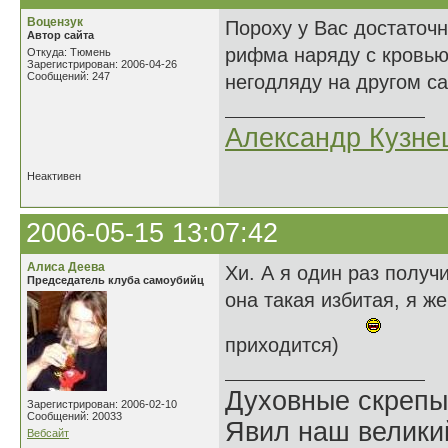
Воцензук
Пороху у Вас достаточн
Автор сайта
рифма наряду с кровью
Откуда: Тюмень
Зарегистрирован: 2006-04-26
Сообщений: 247
негодляду на другом са
Александр Кузне
Неактивен
2006-05-15 13:07:42
Алиса Деева
Хи. А я один раз получи
Председатель клуба самоубийц
она такая избитая, я ж
приходится)
Духовные скрепы
Зарегистрирован: 2006-02-10
Сообщений: 20033
Явил наш велики
Вебсайт