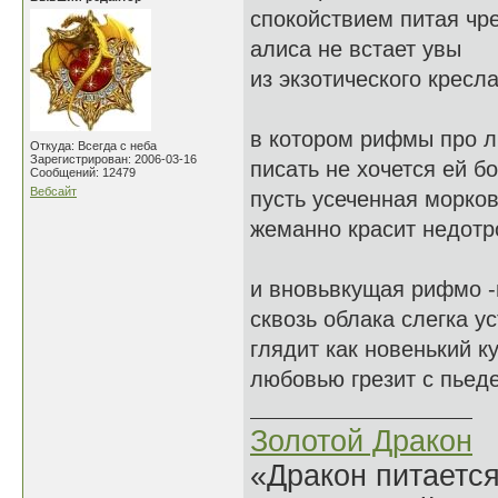
спокойствием питая чр
алиса не встает увы
из экзотического кресл
в котором рифмы про 
Откуда: Всегда с неба
Зарегистрирован: 2006-03-16
писать не хочется ей бо
Сообщений: 12479
Вебсайт
пусть усеченная морко
жеманно красит недотро
и вновьвкущая рифмо -
сквозь облака слегка у
глядит как новенький к
любовью грезит с пьеде
Золотой Дракон
«Дракон питается