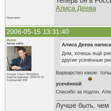
Теперь он в Росс
Алиса Деева
Неактивен
2006-05-15 13:31:40
litomin
Автор сайта
Алиса Деева написа
Дим, хочешь ещё риф
другие усечённые 
Варварство какое: тол
Откуда: Санкт-Петербург
Зарегистрирован: 2006-03-23
Сообщений: 836
усечённой
Спасибо за подгон, Ал
Лучше быть, чем 