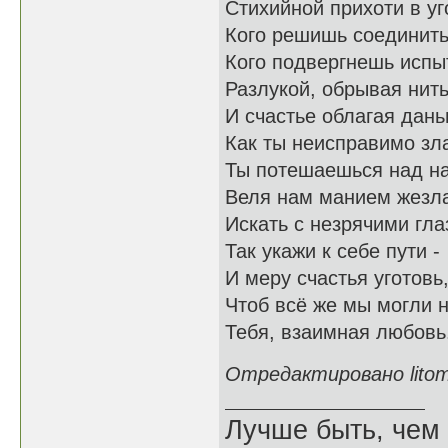
Стихийной прихоти в уг
Кого решишь соединить
Кого подвергнешь исп
Разлукой, обрывая нит
И счастье облагая дан
Как ты неисправимо зл
Ты потешаешься над н
Веля нам манием жезл
Искать с незрячими гла
Так укажи к себе пути -
И меру счастья уготовь
Чтоб всё же мы могли 
Тебя, взаимная любовь
Отредактировано litomi
Лучше быть, чем 