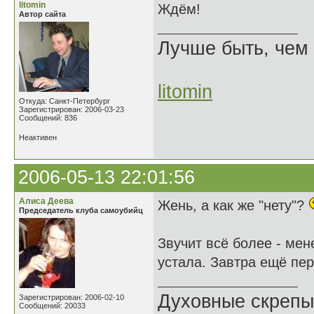
litomin
Ждём!
Автор сайта
Лучше быть, чем 
litomin
Откуда: Санкт-Петербург
Зарегистрирован: 2006-03-23
Сообщений: 836
Неактивен
2006-05-13 22:01:56
Алиса Деева
Жень, а как же "нету"?
Председатель клуба самоубийц
Звучит всё более - мен
устала. Завтра ещё пе
Духовные скрепы
Зарегистрирован: 2006-02-10
Сообщений: 20033