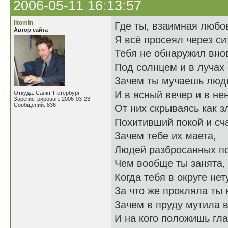
2006-05-11 16:13:57
litomin
Где ты, взаимная любо
Автор сайта
Я всё просеял через си
Тебя не обнаружил вно
Под солнцем и в лучах
Зачем ты мучаешь люд
И в ясный вечер и в не
Откуда: Санкт-Петербург
Зарегистрирован: 2006-03-23
Сообщений: 836
От них скрываясь как з
Похитивший покой и сч
Зачем тебе их маета,
Людей разбросанных по
Чем вообще ты занята,
Когда тебя в округе нет
За что же прокляла ты 
Зачем в пруду мутила в
И на кого положишь гла