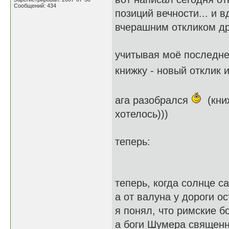
Сообщений: 434
позиций вечности... и в
вчерашним откликом дру
учитывая моё последне
книжку - новый отклик
ага разобрался
(книж
хотелось)))
теперь:
теперь, когда солнце с
а от валуна у дороги о
я понял, что римские б
а боги Шумера священн