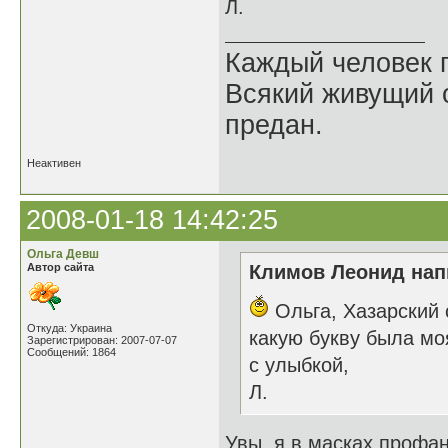
Л.
Каждый человек п
Всякий живущий 
предан.
Неактивен
2008-01-18 14:42:25
Ольга Девш
Автор сайта
Климов Леонид напи
Ольга, Хазарский 
Откуда: Украина
какую букву была мо
Зарегистрирован: 2007-07-07
Сообщений: 1864
с улыбкой,
Л.
Увы, я в масках профан