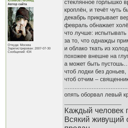
Климов Леонид
стеклянное горлышко 
Автор сайта
кроплён, и течёт чуть б
декабрь прикрывает ве
февраль обнажает холё
что лучше: испытывать
за то, что однажды пр
Откуда: Москва
и облако ткать из холо
Зарегистрирован: 2007-07-30
Сообщений: 434
похожее внешне на глуп
а может быть пустошь…
чтоб лодки без доньев,
чтоб отчим – священни
................................
опять оборвал левый кр
Каждый человек п
Всякий живущий 