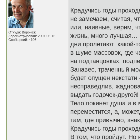
Крадучись годы проходя
не замечаем, считая, чт
или, наивные, верим, ч
Откуда: Воронеж
жизнь, много лучшая…
Зарегистрирован: 2007-06-16
Сообщений: 4196
дни пролетают какой-т
в шуме массовок, где ча
на подтанцовках, подпе
Занавес, траченный мо
будет опущен некстати 
несправедлив, жадноват
выдать годочек-другой!
Тело покинет душа и в
переместится, а, может
там, где привычно, зна
Крадучись годы прохо
В том, что пройдут. Но