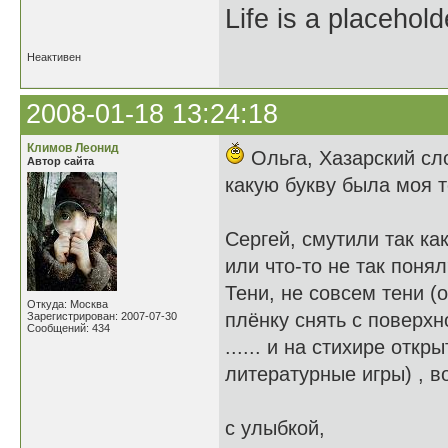
Life is a placehold
Неактивен
2008-01-18 13:24:18
Климов Леонид
Ольга, Хазарский сло
Автор сайта
какую букву была моя т
Сергей, смутили так ка
или что-то не так поня
Тени, не совсем тени (
Откуда: Москва
плёнку снять с поверхн
Зарегистрирован: 2007-07-30
Сообщений: 434
...... и на стихире отк
литературные игры) , в
с улыбкой,