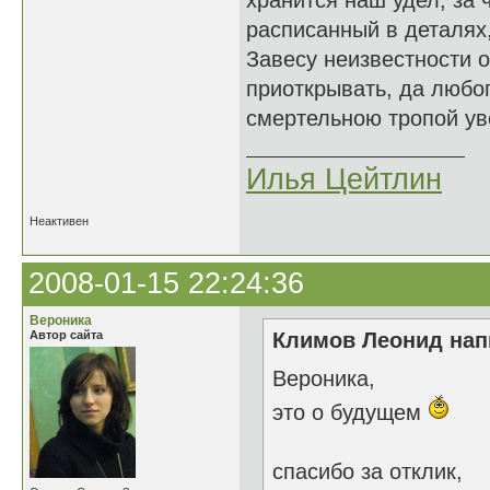
хранится наш удел, за 
расписанный в деталях,
Завесу неизвестности 
приоткрывать, да любо
смертельною тропой уво
Илья Цейтлин
Неактивен
2008-01-15 22:24:36
Вероника
Автор сайта
Климов Леонид напи
Вероника,
это о будущем
спасибо за отклик,