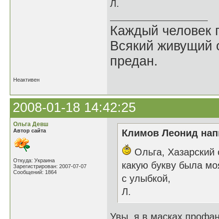
Л.
Каждый человек п
Всякий живущий 
предан.
Неактивен
2008-01-18 14:42:25
Ольга Девш
Автор сайта
Климов Леонид напи
Ольга, Хазарский 
Откуда: Украина
какую букву была мо
Зарегистрирован: 2007-07-07
Сообщений: 1864
с улыбкой,
Л.
Увы, я в масках профан