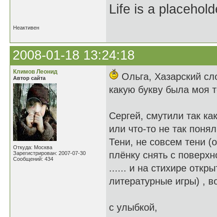
Life is a placehold
Неактивен
2008-01-18 13:24:18
Климов Леонид
Ольга, Хазарский сло
Автор сайта
какую букву была моя т
Сергей, смутили так ка
или что-то не так поня
Тени, не совсем тени (
Откуда: Москва
плёнку снять с поверхн
Зарегистрирован: 2007-07-30
Сообщений: 434
...... и на стихире отк
литературные игры) , в
с улыбкой,