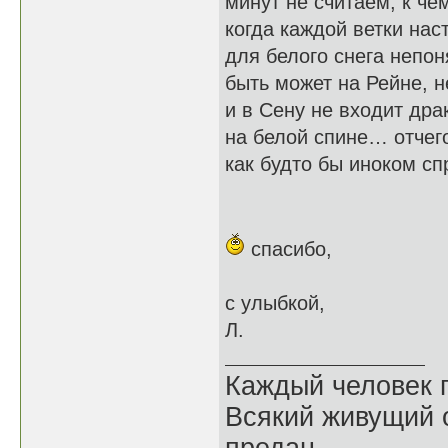
минут не считаем, к че
когда каждой ветки на
для белого снега непо
быть может на Рейне, н
и в Сену не входит др
на белой спине… отчег
как будто бы иноком сп
спасибо,
с улыбкой,
Л.
Каждый человек п
Всякий живущий 