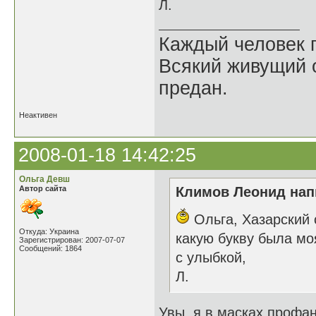
Л.
Каждый человек п
Всякий живущий 
предан.
Неактивен
2008-01-18 14:42:25
Ольга Девш
Автор сайта
Климов Леонид напи
Ольга, Хазарский 
Откуда: Украина
какую букву была мо
Зарегистрирован: 2007-07-07
Сообщений: 1864
с улыбкой,
Л.
Увы, я в масках профан