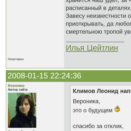
хранится наш удел, за 
расписанный в деталях,
Завесу неизвестности 
приоткрывать, да любо
смертельною тропой уво
Илья Цейтлин
Неактивен
2008-01-15 22:24:36
Вероника
Автор сайта
Климов Леонид напи
Вероника,
это о будущем
спасибо за отклик,