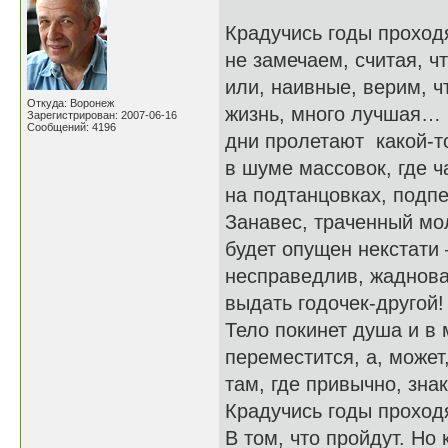
Крадучись годы проходя
не замечаем, считая, чт
или, наивные, верим, ч
Откуда: Воронеж
жизнь, много лучшая…
Зарегистрирован: 2007-06-16
Сообщений: 4196
дни пролетают какой-т
в шуме массовок, где ча
на подтанцовках, подпе
Занавес, траченный мо
будет опущен некстати 
несправедлив, жадноват
выдать годочек-другой!
Тело покинет душа и в
переместится, а, может
там, где привычно, зна
Крадучись годы прохо
В том, что пройдут. Но