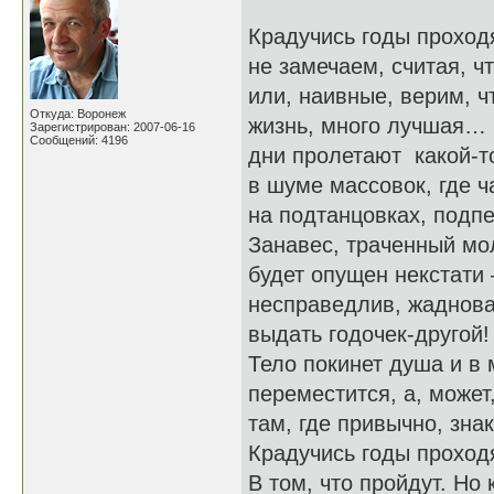
Крадучись годы проходя
не замечаем, считая, чт
или, наивные, верим, ч
Откуда: Воронеж
жизнь, много лучшая…
Зарегистрирован: 2007-06-16
Сообщений: 4196
дни пролетают какой-т
в шуме массовок, где ча
на подтанцовках, подпе
Занавес, траченный мо
будет опущен некстати 
несправедлив, жадноват
выдать годочек-другой!
Тело покинет душа и в
переместится, а, может
там, где привычно, зна
Крадучись годы прохо
В том, что пройдут. Но