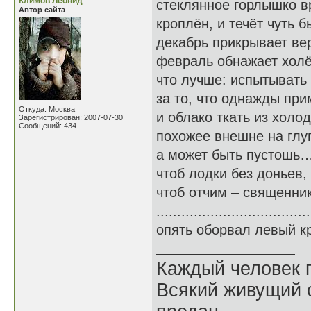
Климов Леонид
стеклянное горлышко 
Автор сайта
кроплён, и течёт чуть б
декабрь прикрывает ве
февраль обнажает холё
что лучше: испытывать
за то, что однажды пр
Откуда: Москва
и облако ткать из холо
Зарегистрирован: 2007-07-30
Сообщений: 434
похожее внешне на глуп
а может быть пустошь…
чтоб лодки без доньев,
чтоб отчим – священни
................................
опять оборвал левый кр
Каждый человек п
Всякий живущий 