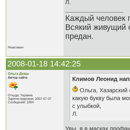
Л.
Каждый человек п
Всякий живущий 
предан.
Неактивен
2008-01-18 14:42:25
Ольга Девш
Автор сайта
Климов Леонид напи
Ольга, Хазарский 
Откуда: Украина
какую букву была мо
Зарегистрирован: 2007-07-07
Сообщений: 1864
с улыбкой,
Л.
Увы, я в масках профан