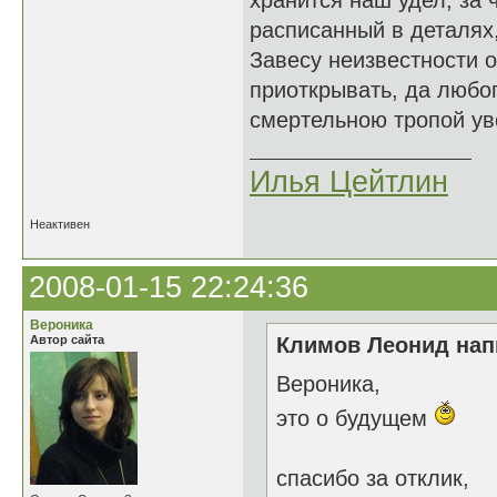
хранится наш удел, за 
расписанный в деталях,
Завесу неизвестности 
приоткрывать, да любо
смертельною тропой уво
Илья Цейтлин
Неактивен
2008-01-15 22:24:36
Вероника
Автор сайта
Климов Леонид напи
Вероника,
это о будущем
спасибо за отклик,