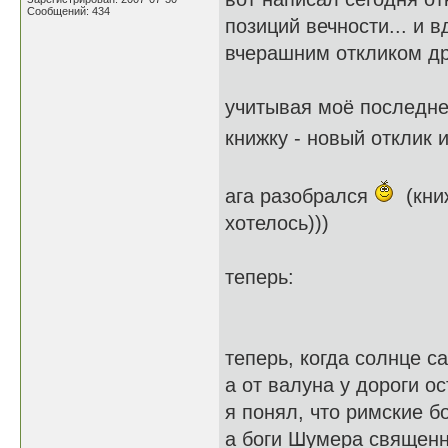
Сообщений: 434
позиций вечности... и в
вчерашним откликом дру
учитывая моё последне
книжку - новый отклик
ага разобрался
(книж
хотелось)))
теперь:
теперь, когда солнце с
а от валуна у дороги о
я понял, что римские б
а боги Шумера священн