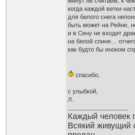
минут не считаем, к че
когда каждой ветки на
для белого снега непо
быть может на Рейне, н
и в Сену не входит др
на белой спине… отчег
как будто бы иноком сп
спасибо,
с улыбкой,
Л.
Каждый человек п
Всякий живущий 