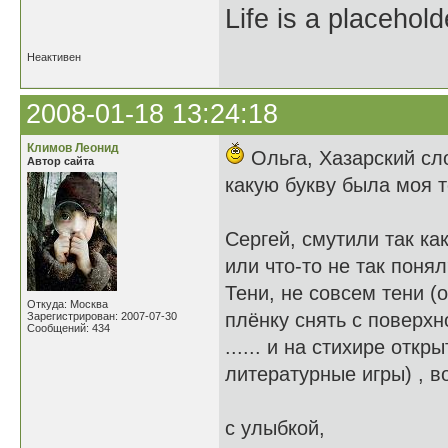
Life is a placehold
Неактивен
2008-01-18 13:24:18
Климов Леонид
Ольга, Хазарский сло
Автор сайта
какую букву была моя т
Сергей, смутили так ка
или что-то не так поня
Тени, не совсем тени (
Откуда: Москва
плёнку снять с поверхн
Зарегистрирован: 2007-07-30
Сообщений: 434
...... и на стихире отк
литературные игры) , в
с улыбкой,