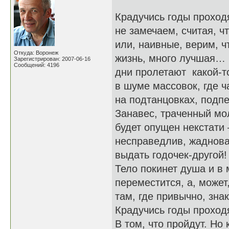
Крадучись годы проходя
не замечаем, считая, чт
или, наивные, верим, ч
Откуда: Воронеж
жизнь, много лучшая…
Зарегистрирован: 2007-06-16
Сообщений: 4196
дни пролетают какой-т
в шуме массовок, где ча
на подтанцовках, подпе
Занавес, траченный мо
будет опущен некстати 
несправедлив, жадноват
выдать годочек-другой!
Тело покинет душа и в
переместится, а, может
там, где привычно, зна
Крадучись годы прохо
В том, что пройдут. Но