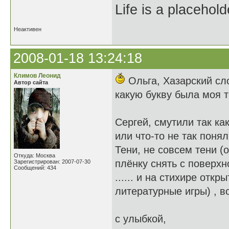
Life is a placehold
Неактивен
2008-01-18 13:24:18
Климов Леонид
Ольга, Хазарский сло
Автор сайта
какую букву была моя т
Сергей, смутили так ка
или что-то не так поня
Тени, не совсем тени (
Откуда: Москва
плёнку снять с поверхн
Зарегистрирован: 2007-07-30
Сообщений: 434
...... и на стихире отк
литературные игры) , в
с улыбкой,