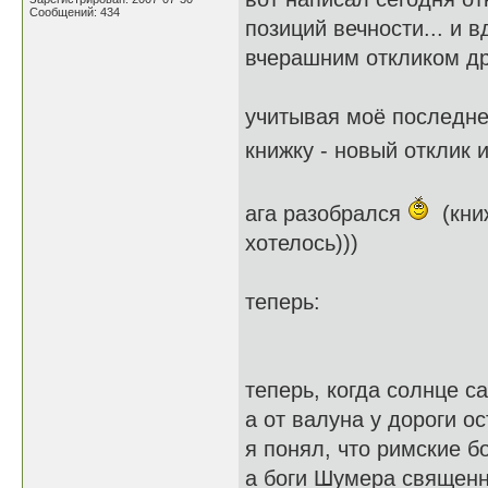
Сообщений: 434
позиций вечности... и в
вчерашним откликом дру
учитывая моё последне
книжку - новый отклик
ага разобрался
(книж
хотелось)))
теперь:
теперь, когда солнце с
а от валуна у дороги о
я понял, что римские б
а боги Шумера священн