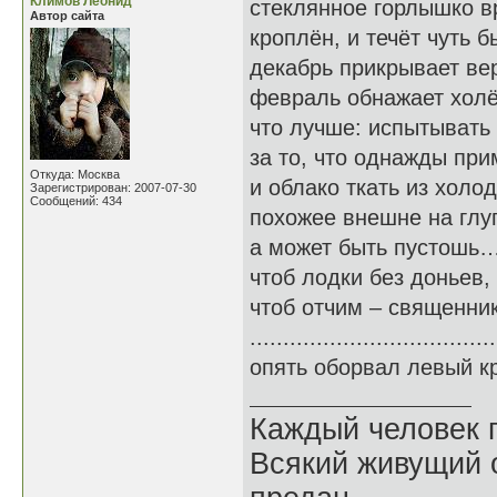
Климов Леонид
стеклянное горлышко 
Автор сайта
кроплён, и течёт чуть б
декабрь прикрывает ве
февраль обнажает холё
что лучше: испытывать
за то, что однажды пр
Откуда: Москва
и облако ткать из холо
Зарегистрирован: 2007-07-30
Сообщений: 434
похожее внешне на глуп
а может быть пустошь…
чтоб лодки без доньев,
чтоб отчим – священни
................................
опять оборвал левый кр
Каждый человек п
Всякий живущий 