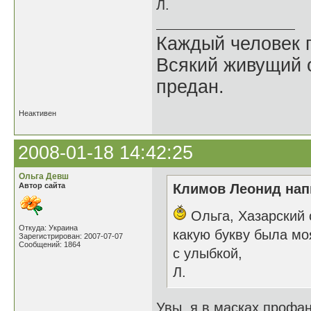
Л.
Каждый человек п
Всякий живущий 
предан.
Неактивен
2008-01-18 14:42:25
Ольга Девш
Автор сайта
Климов Леонид напи
Ольга, Хазарский 
Откуда: Украина
какую букву была мо
Зарегистрирован: 2007-07-07
Сообщений: 1864
с улыбкой,
Л.
Увы, я в масках профан