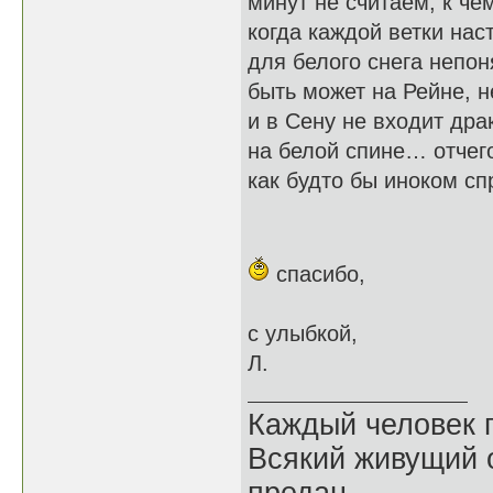
минут не считаем, к че
когда каждой ветки на
для белого снега непо
быть может на Рейне, н
и в Сену не входит др
на белой спине… отчег
как будто бы иноком сп
спасибо,
с улыбкой,
Л.
Каждый человек п
Всякий живущий 