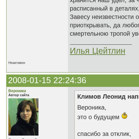
хранится наш удел, за 
расписанный в деталях,
Завесу неизвестности 
приоткрывать, да любо
смертельною тропой уво
Илья Цейтлин
Неактивен
2008-01-15 22:24:36
Вероника
Автор сайта
Климов Леонид напи
Вероника,
это о будущем
спасибо за отклик,