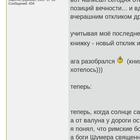
Сообщений: 434
позиций вечности... и в
вчерашним откликом дру
учитывая моё последне
книжку - новый отклик
ага разобрался
(книж
хотелось)))
теперь:
теперь, когда солнце с
а от валуна у дороги о
я понял, что римские б
а боги Шумера священн