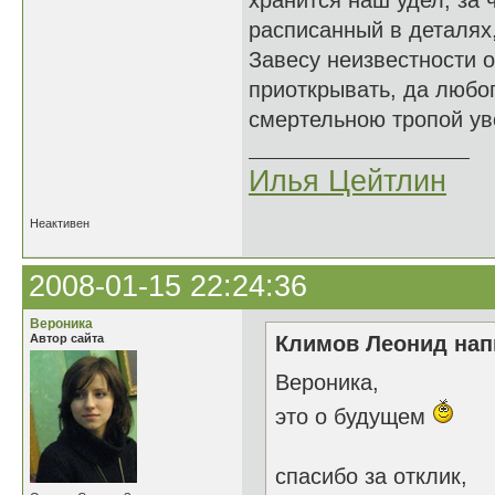
хранится наш удел, за 
расписанный в деталях,
Завесу неизвестности 
приоткрывать, да любо
смертельною тропой уво
Илья Цейтлин
Неактивен
2008-01-15 22:24:36
Вероника
Автор сайта
Климов Леонид напи
Вероника,
это о будущем
спасибо за отклик,