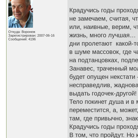
Крадучись годы проходя
не замечаем, считая, чт
или, наивные, верим, ч
Откуда: Воронеж
жизнь, много лучшая…
Зарегистрирован: 2007-06-16
Сообщений: 4196
дни пролетают какой-т
в шуме массовок, где ча
на подтанцовках, подпе
Занавес, траченный мо
будет опущен некстати 
несправедлив, жадноват
выдать годочек-другой!
Тело покинет душа и в
переместится, а, может
там, где привычно, зна
Крадучись годы прохо
В том, что пройдут. Но