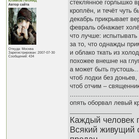
Климов Леонид
стеклянное горлышко 
Автор сайта
кроплён, и течёт чуть б
декабрь прикрывает ве
февраль обнажает холё
что лучше: испытывать
за то, что однажды пр
Откуда: Москва
и облако ткать из холо
Зарегистрирован: 2007-07-30
Сообщений: 434
похожее внешне на глуп
а может быть пустошь…
чтоб лодки без доньев,
чтоб отчим – священни
................................
опять оборвал левый кр
Каждый человек п
Всякий живущий 