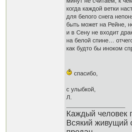
минут не считаем, к че
когда каждой ветки на
для белого снега непо
быть может на Рейне, н
и в Сену не входит др
на белой спине… отчег
как будто бы иноком сп
спасибо,
с улыбкой,
Л.
Каждый человек п
Всякий живущий 