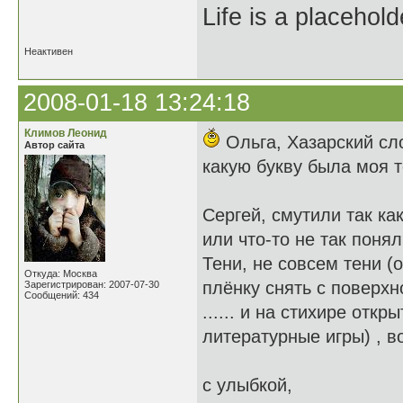
Life is a placehold
Неактивен
2008-01-18 13:24:18
Климов Леонид
Ольга, Хазарский сло
Автор сайта
какую букву была моя т
Сергей, смутили так ка
или что-то не так поня
Тени, не совсем тени (
Откуда: Москва
плёнку снять с поверхн
Зарегистрирован: 2007-07-30
Сообщений: 434
...... и на стихире отк
литературные игры) , в
с улыбкой,