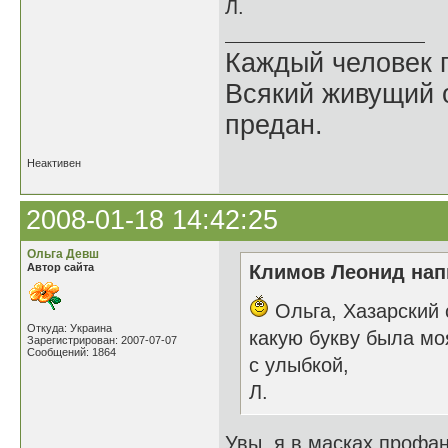
Л.
Каждый человек п
Всякий живущий 
предан.
Неактивен
2008-01-18 14:42:25
Ольга Девш
Автор сайта
Климов Леонид напи
Ольга, Хазарский 
Откуда: Украина
какую букву была мо
Зарегистрирован: 2007-07-07
Сообщений: 1864
с улыбкой,
Л.
Увы, я в масках профан