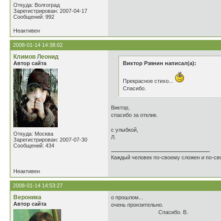
Откуда: Волгоград
Зарегистрирован: 2007-04-17
Сообщений: 992
Неактивен
2008-01-14 14:38:02
Климов Леонид
Автор сайта
Виктор Рзянин написал(а):
Прекрасное стихо...
Спасибо.
Виктор,
спасибо за отклик.
с улыбкой,
Откуда: Москва
Л.
Зарегистрирован: 2007-07-30
Сообщений: 434
Каждый человек по-своему сложен и по-св
Неактивен
2008-01-14 14:53:27
Вероника
о прошлом...
Автор сайта
очень пронзительно.
Спасибо. В.