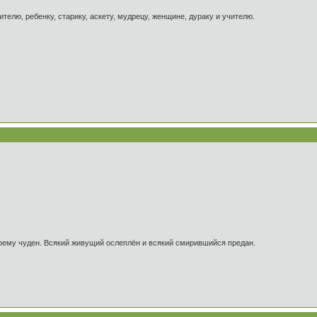
ителю, ребенку, старику, аскету, мудрецу, женщине, дураку и учителю.
оему чуден. Всякий живущий ослеплён и всякий смирившийся предан.