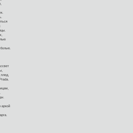
,
к.
ь.
иться
ж
ицы.
х,
олью
 болью.
ассвет
ы,
 плед,
Prada.
тицам,
…
цы.
ю аркой
а,
арга.