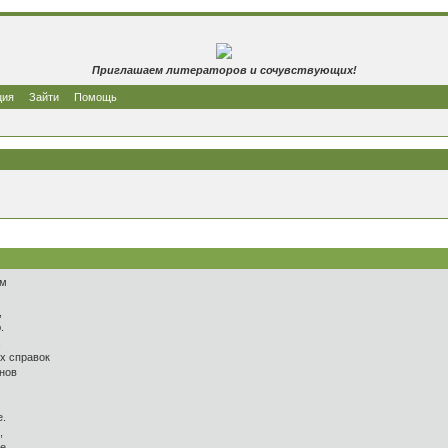
Приглашаем литераторов и сочувствующих!
ция
Зайти
Помощь
ом
,
.
,
ых справок
снов
е.
,
е.