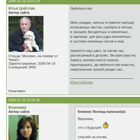
2008-01-14 22:01:19
Илья Цейтлин
Любопытство
Автор сайта
Меж складок, смятых в памяти портьер,
исписанных листов, скатёрок в пятнах,
в эмоциях бесцветных и невнятных,
в картинах, для рассудка непонятных,
в системе неземных весов и мер,
хранится наш удел, за часом час
расписанный в деталях, беспристрастно.
Откуда: Москвич, на севере от
Чикаго
Завесу неизвестности опасно
Зарегистрирован: 2006-04-18
приоткрывать, да любопытство властно,
Сообщений: 8492
смертельною тропой уводит нас...
Илья Цейтлин
Неактивен
2008-01-15 22:24:36
Вероника
Автор сайта
Климов Леонид написал(а):
Вероника,
это о будущем
спасибо за отклик,