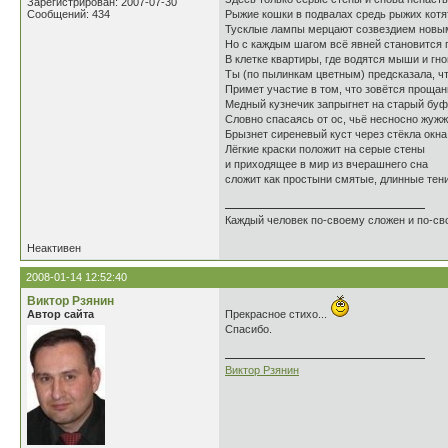
Зарегистрирован: 2007-07-30
Сообщений: 434
Рыжие кошки в подвалах средь рыжих котя
Тусклые лампы мерцают созвездием новы
Но с каждым шагом всё явней становится 
В клетке квартиры, где водятся мыши и гн
Ты (по пылинкам цветным) предсказала, чт
Примет участие в том, что зовётся прощан
Медный кузнечик запрыгнет на старый буф
Словно спасаясь от ос, чьё несносно жужж
Брызнет сиреневый куст через стёкла окна
Лёгкие краски положит на серые стены
и приходящее в мир из вчерашнего сна
сложит как простыни смятые, длинные тени
Каждый человек по-своему сложен и по-св
Неактивен
2008-01-14 12:52:40
Виктор Рзянин
Автор сайта
Прекрасное стихо...
Спасибо.
Виктор Рзянин