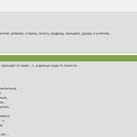
ителю, ребенку, старику, аскету, мудрецу, женщине, дураку и учителю.
ы проходят по краю…», а дальше куда-то понесло…
 мельтеша,
ю
ньяк,
ятак…
пылью,
лимита
a…»
ор
о лет…