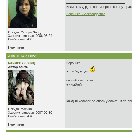
Если ты мудр, не противоречь богачу, прав
Вероника *Александрова*
Откуда: Северо-Запад
Зарегистрирован: 2006-08-24
Сообщений: 466
Неактивен
2008-01-14 20:10:28
Климов Леонид
Вероника,
Автор сайта
это о будущем
спасибо за отклик,
с улыбкой,
Л.
Каждый человек по-своему сложен и по-св
Откуда: Москва
Зарегистрирован: 2007-07-30
Сообщений: 434
Неактивен