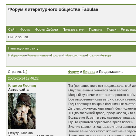
Форум литературного общества Fabulae
Сайт
Форум
Форум Дебюта
Пользователи
Правила
Поиск
Регистра
Вы не зашли.
Навигация по сайту
Избранное
--
Коллективное
--
Проза
--
Публицистика
--
Поэзия
--
Авторы
Страниц:
1
2
Форум
»
Лирика
» Предсказания.
2008-01-14 12:46:22
Климов Леонид
Ты (по нашествию ос) предсказала: мой д
Автор сайта
Опустошённым окажется этой весною..
Медный кузнечик и тот растворяется в нём
Всё откровенней сливается с серой стеною
Годы проходят по краю больничных листов
Детских рисунков, квитанций, бесчисленн
Ты (по засохшей траве) предсказала, что 
Больше не будет, и это, наверное, правда.
Где-то кривится зеркальная яркая взвесь..
Зимние краски, этюд, разве что на запясть
Тонкие вены расскажут, что нет меня здесь
Откуда: Москва
Здесь только серые стены и снова ненасть