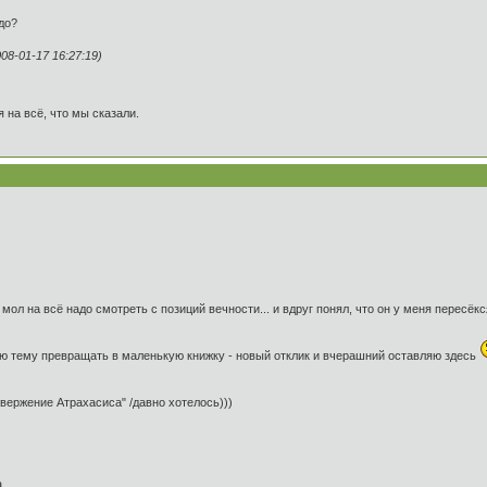
адо?
8-01-17 16:27:19)
 на всё, что мы сказали.
 мол на всё надо смотреть с позиций вечности... и вдруг понял, что он у меня пересёк
ю тему превращать в маленькую книжку - новый отклик и вчерашний оставляю здесь
вержение Атрахасиса" /давно хотелось)))
,