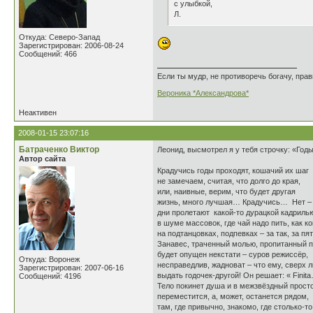
с улыбкой,
Л.
Откуда: Северо-Запад
Зарегистрирован: 2006-08-24
Сообщений: 466
Если ты мудр, не противоречь богачу, прав
Вероника *Александрова*
Неактивен
2008-01-15 23:07:16
Батраченко Виктор
Леонид, высмотрел я у тебя строчку: «Год
Автор сайта
Крадучись годы проходят, кошачий их шаг
не замечаем, считая, что долго до края,
или, наивные, верим, что будет другая
жизнь, много лучшая… Крадучись… Нет –
дни пролетают какой-то дурацкой кадриль
в шуме массовок, где чай надо пить, как ко
на подтанцовках, подпевках – за так, за п
Занавес, траченный молью, пропитанный 
будет опущен некстати – суров режиссёр,
Откуда: Воронеж
несправедлив, жадноват – что ему, сверх 
Зарегистрирован: 2007-06-16
выдать годочек-другой! Он решает: « Finit
Сообщений: 4196
Тело покинет душа и в межзвёздный прост
переместится, а, может, останется рядом,
там, где привычно, знакомо, где столько-т