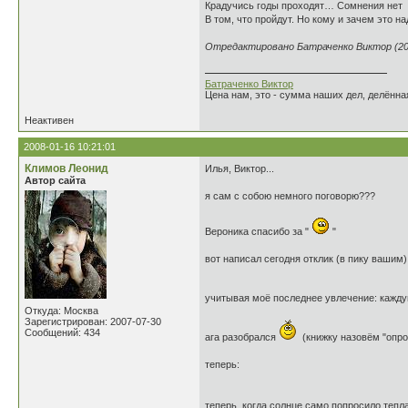
Крадучись годы проходят… Сомнения нет
В том, что пройдут. Но кому и зачем это н
Отредактировано Батраченко Виктор (200
Батраченко Виктор
Цена нам, это - сумма наших дел, делённая
Неактивен
2008-01-16 10:21:01
Климов Леонид
Илья, Виктор...
Автор сайта
я сам с собою немного поговорю???
Вероника спасибо за "
"
вот написал сегодня отклик (в пику вашим)
учитывая моё последнее увлечение: кажду
Откуда: Москва
Зарегистрирован: 2007-07-30
Сообщений: 434
ага разобрался
(книжку назовём "опро
теперь:
теперь, когда солнце само попросило тепла