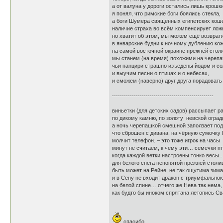
а от валуна у дороги остались лишь крошки
я понял, что римские боги боялись стекла,
а боги Шумера священных египетских коше
наличие страха во всём компенсирует лож
но хватит об этом, мы можем ещё возврат
в январские будни к ночному дублению ко
на самой восточной окраине прежней стол
мы станем (на время) похожими на черепа
чьи панцири страшно изъедены йодом и с
и выучим песни о птицах и о небесах,
и сможем (наверно) друг друга порадовать
---------------------------------------------------
виньетки (для детских садов) рассыпает р
по дикому камню, по золоту невской оград
а ночь черепашкой смешной заползает под
что сброшен с дивана, на чёрную сумочку 
молчит телефон. – это тоже игрок на часы
минут не считаем, к чему эти… семечки п
когда каждой ветки настроены тонко весы
для белого снега непонятой прежней столи
быть может на Рейне, не так ощутима зима
и в Сену не входит дракон с триумфально
на белой спине… отчего же Нева так нем
как будто бы иноком спрятана летопись Св
спасибо,