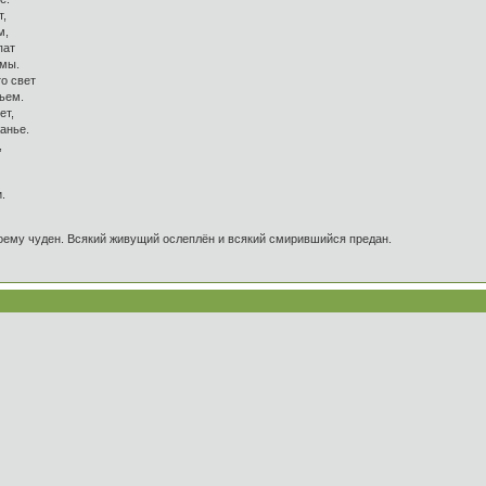
т,
м,
пат
омы.
о свет
ьем.
ет,
анье.
,
.
оему чуден. Всякий живущий ослеплён и всякий смирившийся предан.