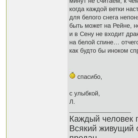
минут не считаем, к че
когда каждой ветки на
для белого снега непо
быть может на Рейне, н
и в Сену не входит др
на белой спине… отчег
как будто бы иноком сп
спасибо,
с улыбкой,
Л.
Каждый человек п
Всякий живущий 