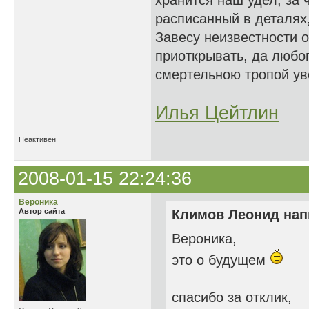
хранится наш удел, за 
расписанный в деталях,
Завесу неизвестности 
приоткрывать, да любо
смертельною тропой уво
Илья Цейтлин
Неактивен
2008-01-15 22:24:36
Вероника
Автор сайта
Климов Леонид напи
Вероника,
это о будущем
спасибо за отклик,