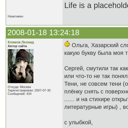
Life is a placehold
Неактивен
2008-01-18 13:24:18
Климов Леонид
Ольга, Хазарский сло
Автор сайта
какую букву была моя т
Сергей, смутили так ка
или что-то не так поня
Тени, не совсем тени (
Откуда: Москва
плёнку снять с поверхн
Зарегистрирован: 2007-07-30
Сообщений: 434
...... и на стихире отк
литературные игры) , в
с улыбкой,