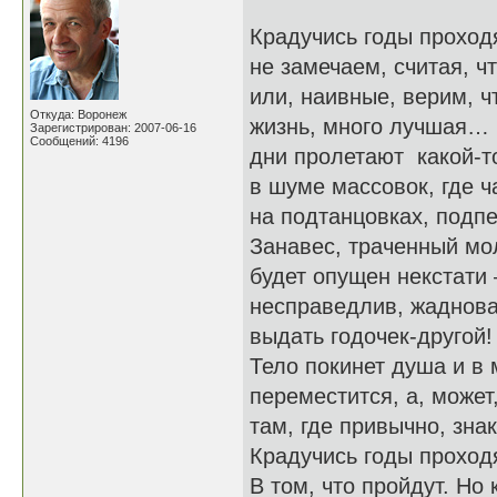
Крадучись годы проходя
не замечаем, считая, чт
или, наивные, верим, ч
Откуда: Воронеж
жизнь, много лучшая…
Зарегистрирован: 2007-06-16
Сообщений: 4196
дни пролетают какой-т
в шуме массовок, где ча
на подтанцовках, подпе
Занавес, траченный мо
будет опущен некстати 
несправедлив, жадноват
выдать годочек-другой!
Тело покинет душа и в
переместится, а, может
там, где привычно, зна
Крадучись годы прохо
В том, что пройдут. Но