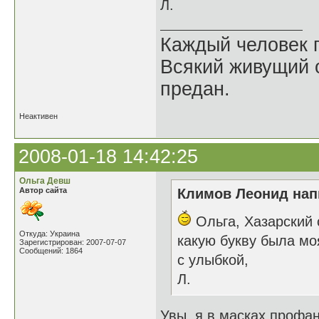
Л.
Каждый человек п
Всякий живущий 
предан.
Неактивен
2008-01-18 14:42:25
Ольга Девш
Автор сайта
Климов Леонид напи
Ольга, Хазарский 
Откуда: Украина
какую букву была мо
Зарегистрирован: 2007-07-07
Сообщений: 1864
с улыбкой,
Л.
Увы, я в масках профан