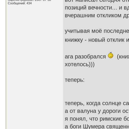
Сообщений: 434
позиций вечности... и в
вчерашним откликом дру
учитывая моё последне
книжку - новый отклик
ага разобрался
(книж
хотелось)))
теперь:
теперь, когда солнце с
а от валуна у дороги о
я понял, что римские б
а боги Шумера священн