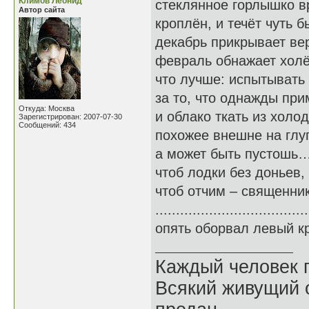
Климов Леонид
стеклянное горлышко 
Автор сайта
кроплён, и течёт чуть б
декабрь прикрывает ве
февраль обнажает холё
что лучше: испытывать
за то, что однажды пр
Откуда: Москва
и облако ткать из холо
Зарегистрирован: 2007-07-30
Сообщений: 434
похожее внешне на глуп
а может быть пустошь…
чтоб лодки без доньев,
чтоб отчим – священни
................................
опять оборвал левый кр
Каждый человек п
Всякий живущий 