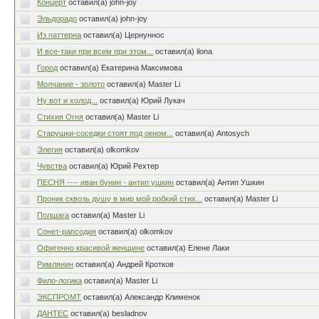
Концерт
оставил(а) john-joy
Эльдорадо
оставил(а) john-joy
Из паттерна
оставил(а) Цернуннос
И все-таки при всем при этом...
оставил(а) ilona
Город
оставил(а) Екатерина Максимова
Молчание - золото
оставил(а) Master Li
Ну вот и холод...
оставил(а) Юрий Лукач
Стихия Огня
оставил(а) Master Li
Старушки-соседки стоят под окном...
оставил(а) Antosych
Элегия
оставил(а) olkomkov
Чувства
оставил(а) Юрий Рехтер
ПЕСНЯ ---- иван бунин - антип ушкин
оставил(а) Антип Ушкин
Проник сквозь душу в мир мой робкий стих...
оставил(а) Master Li
Полшага
оставил(а) Master Li
Сонет-рапсодия
оставил(а) olkomkov
Офигенно красивой женщине
оставил(а) Елене Лаки
Римлянин
оставил(а) Андрей Кротков
Фило-логика
оставил(а) Master Li
ЭКСПРОМТ
оставил(а) Александр Клименок
ДАНТЕС
оставил(а) besladnov