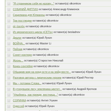
"Я странником себя не назову..."
оставил(а) olkomkov
СОБАЧИЙ ДИПТИХ
оставил(а) Александр Клименок
Сицилиана для Юлианны
оставил(а) olkomkov
Три постлюдии
оставил(а) olkomkov
εἰς ἑαυτόν
оставил(а) olkomkov
Из иронического цикла «СЕТЬ»
оставил(а) besladnov
Диалог
оставил(а) Юрий Лукач
ВОЙНА...
оставил(а) Master Li
Пейзаж
оставил(а) olkomkov
Сонет-ноктюрн
оставил(а) olkomkov
Жизнь...
оставил(а) Старостин Николай
Конец сентября
оставил(а) olkomkov
Обшарив мир на норд-осте и на зюйд-весте...
оставил(а) Юрий Лукач
Разговор автора с лирическим героем
оставил(а) Юрий Рехтер
Мы – потомки Слова...
оставил(а) Юрий Лукач
В утонувшем лесу земляника цветет...
оставил(а) Андрей Кротков
"Улыбнись, как прежде, вестница..."
оставил(а) olkomkov
СОРИНКА
оставил(а) Антип Ушкин
Одиссей
оставил(а) Юрий Лукач