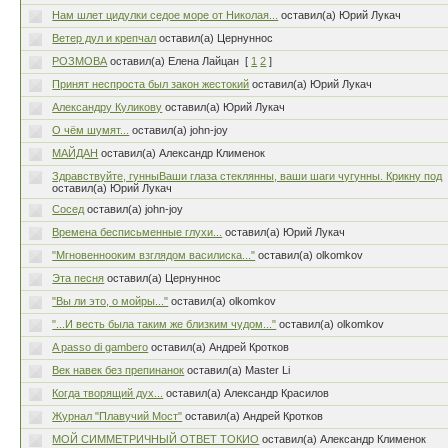
Нам шлет цидулки седое море от Николая...
оставил(а) Юрий Лукач
Ветер дул и крепчал
оставил(а) Цернуннос
РОЗМОВА
оставил(а) Елена Лайцан
[
1
2
]
Принят неспроста был закон жестокий
оставил(а) Юрий Лукач
Александру Куликову
оставил(а) Юрий Лукач
О чём шумят...
оставил(а) john-joy
МАЙДАН
оставил(а) Александр Клименок
Здравствуйте, гунныВаши глаза стеклянны, ваши шаги чугунны. Крикну под
оставил(а) Юрий Лукач
Сосед
оставил(а) john-joy
Времена бесписьменные глухи...
оставил(а) Юрий Лукач
"Мгновеннооким взглядом василиска..."
оставил(а) olkomkov
Эта песня
оставил(а) Цернуннос
"Вы ли это, о мойры..."
оставил(а) olkomkov
"...И весть была таким же близким чудом..."
оставил(а) olkomkov
A passo di gambero
оставил(а) Андрей Кротков
Век навек без препинанок
оставил(а) Master Li
Когда творящий дух...
оставил(а) Александр Красилов
Журнал "Плавучий Мост"
оставил(а) Андрей Кротков
МОЙ СИММЕТРИЧНЫЙ ОТВЕТ ТОКИО
оставил(а) Александр Клименок