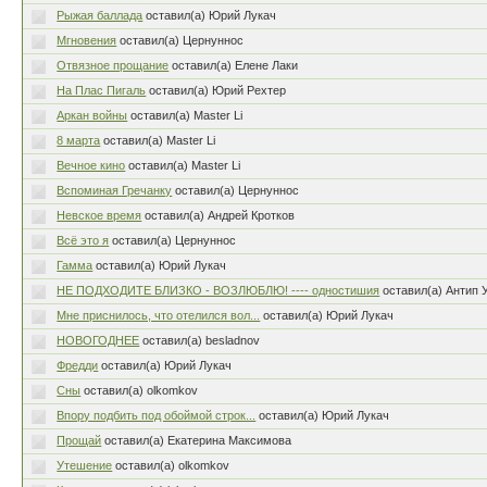
Рыжая баллада
оставил(а) Юрий Лукач
Мгновения
оставил(а) Цернуннос
Отвязное прощание
оставил(а) Елене Лаки
На Плас Пигаль
оставил(а) Юрий Рехтер
Аркан войны
оставил(а) Master Li
8 марта
оставил(а) Master Li
Вечное кино
оставил(а) Master Li
Вспоминая Гречанку
оставил(а) Цернуннос
Невское время
оставил(а) Андрей Кротков
Всё это я
оставил(а) Цернуннос
Гамма
оставил(а) Юрий Лукач
НЕ ПОДХОДИТЕ БЛИЗКО - ВОЗЛЮБЛЮ! ---- одностишия
оставил(а) Антип
Мне приснилось, что отелился вол...
оставил(а) Юрий Лукач
НОВОГОДНЕЕ
оставил(а) besladnov
Фредди
оставил(а) Юрий Лукач
Сны
оставил(а) olkomkov
Впору подбить под обоймой строк...
оставил(а) Юрий Лукач
Прощай
оставил(а) Екатерина Максимова
Утешение
оставил(а) olkomkov