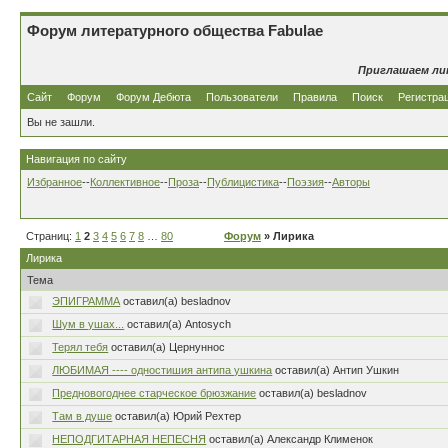
Форум литературного общества Fabulae
Приглашаем ли
Сайт
Форум
Форум Дебюта
Пользователи
Правила
Поиск
Регистра
Вы не зашли.
Навигация по сайту
Избранное
--
Коллективное
--
Проза
--
Публицистика
--
Поэзия
--
Авторы
Страниц:
1
2
3
4
5
6
7
8
…
80
Форум
» Лирика
Лирика
Тема
ЭПИГРАММА
оставил(а) besladnov
Шум в ушах...
оставил(а) Antosych
Терял тебя
оставил(а) Цернуннос
ЛЮБИМАЯ ---- одностишия антипа ушкина
оставил(а) Антип Ушкин
Предновогоднее старческое брюзжание
оставил(а) besladnov
Там в душе
оставил(а) Юрий Рехтер
НЕПОДГИТАРНАЯ НЕПЕСНЯ
оставил(а) Александр Клименок