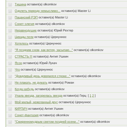
Тишина
оставил(а) olkomkov
Одолеть природу немыслимо...
оставил(а) Master Li
Пацанский РЭП
оставил(а) Master Li
Сонет-элегия
оставил(а) olkomkov
Неравнодушие
оставил(а) Юрий Рехтер
Цикады пели
оставил(а) Цернуннос
Хотелось
оставил(а) Цернуннос
"Я поздним сном, как ветер, засыпаю..."
оставил(а) olkomkov
СТРАСТЬ !!!
оставил(а) Антип Ушкин
Ясон
оставил(а) Юрий Лукач
Что
оставил(а) Цернуннос
"Дождливый день доверился строке..."
оставил(а) olkomkov
Не плакать, не думать
оставил(а) Роман
Когда-нибудь
оставил(а) olkomkov
Упала звезда, загорелась звезда
оставил(а) Герц
[
1
2
]
Мой милый, нежеланный друг
оставил(а) Цернуннос
КИРПИЧ
оставил(а) Антип Ушкин
Сонет-фантазия
оставил(а) olkomkov
"Смиренномудрым светом поздней осени..."
оставил(а) olkomkov