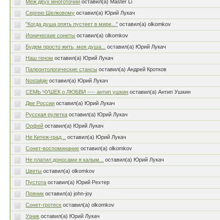
Меж двух многоточий
оставил(а) Master Li
Сергею Шелковому
оставил(а) Юрий Лукач
"Когда душа опять пустеет в мире..."
оставил(а) olkomkov
Ионические сонеты
оставил(а) olkomkov
Будем просто жить, моя душа...
оставил(а) Юрий Лукач
Наш геном
оставил(а) Юрий Лукач
Палеонтологические стансы
оставил(а) Андрей Кротков
Nostalgie
оставил(а) Юрий Лукач
СЕМЬ ЧУШЕК о ЛЮБВИ ---- антип ушкин
оставил(а) Антип Ушкин
Две России
оставил(а) Юрий Лукач
Русская рулетка
оставил(а) Юрий Лукач
Орфей
оставил(а) Юрий Лукач
Не Китеж-град...
оставил(а) Юрий Лукач
Сонет-воспоминание
оставил(а) olkomkov
Не платил доносами я калым...
оставил(а) Юрий Лукач
Цветы
оставил(а) olkomkov
Пустота
оставил(а) Юрий Рехтер
Пряник
оставил(а) john-joy
Сонет-гротеск
оставил(а) olkomkov
Узник
оставил(а) Юрий Лукач