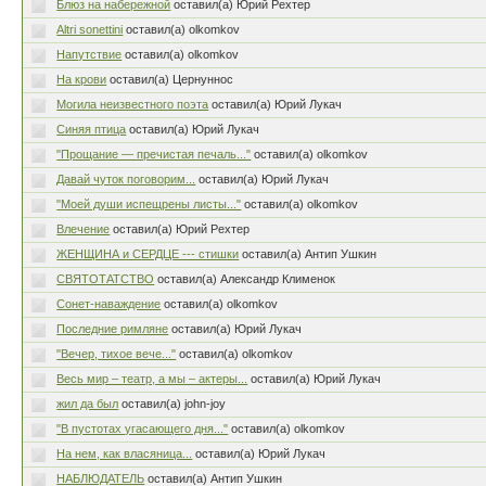
Блюз на набережной
оставил(а) Юрий Рехтер
Altri sonettini
оставил(а) olkomkov
Напутствие
оставил(а) olkomkov
На крови
оставил(а) Цернуннос
Могила неизвестного поэта
оставил(а) Юрий Лукач
Синяя птица
оставил(а) Юрий Лукач
"Прощание — пречистая печаль..."
оставил(а) olkomkov
Давай чуток поговорим...
оставил(а) Юрий Лукач
"Моей души испещрены листы..."
оставил(а) olkomkov
Влечение
оставил(а) Юрий Рехтер
ЖЕНЩИНА и СЕРДЦЕ --- стишки
оставил(а) Антип Ушкин
СВЯТОТАТСТВО
оставил(а) Александр Клименок
Сонет-наваждение
оставил(а) olkomkov
Последние римляне
оставил(а) Юрий Лукач
"Вечер, тихое вече..."
оставил(а) olkomkov
Весь мир – театр, а мы – актеры...
оставил(а) Юрий Лукач
жил да был
оставил(а) john-joy
"В пустотах угасающего дня..."
оставил(а) olkomkov
На нем, как власяница...
оставил(а) Юрий Лукач
НАБЛЮДАТЕЛЬ
оставил(а) Антип Ушкин