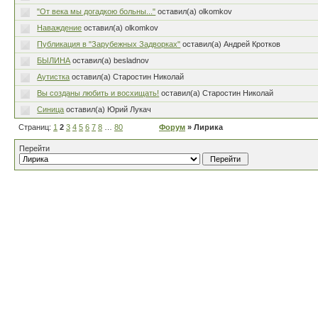
"От века мы догадкою больны..."
оставил(а) olkomkov
Наваждение
оставил(а) olkomkov
Публикация в "Зарубежных Задворках"
оставил(а) Андрей Кротков
БЫЛИНА
оставил(а) besladnov
Аутистка
оставил(а) Старостин Николай
Вы созданы любить и восхищать!
оставил(а) Старостин Николай
Синица
оставил(а) Юрий Лукач
Страниц:
1
2
3
4
5
6
7
8
…
80
Форум
» Лирика
Перейти