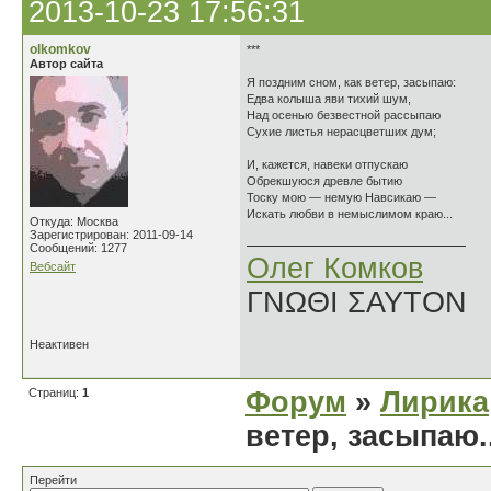
2013-10-23 17:56:31
olkomkov
***
Автор сайта
Я поздним сном, как ветер, засыпаю:
Едва колыша яви тихий шум,
Над осенью безвестной рассыпаю
Сухие листья нерасцветших дум;
И, кажется, навеки отпускаю
Обрекшуюся древле бытию
Тоску мою — немую Навсикаю —
Искать любви в немыслимом краю...
Откуда: Москва
Зарегистрирован: 2011-09-14
Сообщений: 1277
Олег Комков
Вебсайт
ΓΝΩΘΙ ΣΑΥΤΟΝ
Неактивен
Страниц:
1
Форум
»
Лирика
ветер, засыпаю..
Перейти