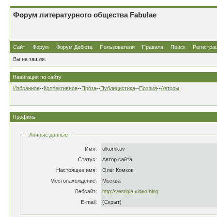
Форум литературного общества Fabulae
Сайт
Форум
Форум Дебюта
Пользователи
Правила
Поиск
Регистра
Вы не зашли.
Навигация по сайту
Избранное
--
Коллективное
--
Проза
--
Публицистика
--
Поэзия
--
Авторы
Профиль
Личные данные
Имя:
olkomkov
Статус:
Автор сайта
Настоящее имя:
Олег Комков
Местонахождение:
Москва
Вебсайт:
http://vestigia.video.blog
E-mail:
(Скрыт)