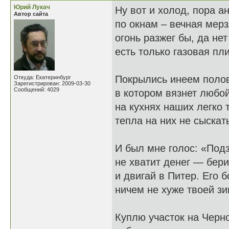
Юрий Лукач
Ну вот и холод, пора а
Автор сайта
по окнам – вечная мерз
огонь разжег бы, да нет
есть только газовая пли
Покрылись инеем поло
Откуда: Екатеринбург
Зарегистрирован: 2009-03-30
Сообщений: 4029
в котором вязнет любо
на кухнях наших легко 
тепла на них не сыскать
И был мне голос: «Под
не хватит денег — бер
и двигай в Питер. Его 
ничем не хуже твоей з
Куплю участок на Черно