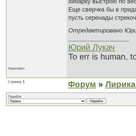
хибарку выстрою по ве
Еще сверчка бы в прида
пусть серенады стрекоч
Отредактировано Юрий 
Юрий Лукач
To err is human, to
Неактивен
Страниц:
1
Форум
»
Лирика
Перейти